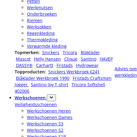
Petten
Werkmutsen
Onderbroeken
Riemen
Werksokken
Regenkleding
Thermokleding
Verwarmde kleding
Topmerken:
Snickers
Tricorp
Bläkläder
Mascot
Helly Hansen
Clique
Santino
HAVEP
DASSY®
Carhartt
Fristads
Hydrowear
Advies ove
Topproducten:
Snickers Werkbroek 6241
werkkledi
Blåkläder Werkbroek 1990
Fristads Craftsmen
Jogger
Santino Joy T-shirt
Tricorp Softshell
402006
Werkschoenen
Veiligheidsschoenen
Werkschoenen Heren
Werkschoenen Dames
Werkschoenen S3
Werkschoenen S2
Werkschoenen S1P