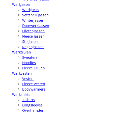
Werkjassen
Werkjacks
Softshell Jassen
Winterjassen
Doorwerkjassen
Pilotenjassen
Fleece Jassen
Stofjassen
Regenjassen
Werktruien
Sweaters
Hoodies
Fleece Truien
Werkvesten
Vesten
Fleece Vesten
Bodywarmers
Werkshirts
T-shirts
Longsleeves
Overhemden