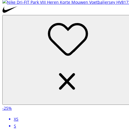
-25%
XS
S