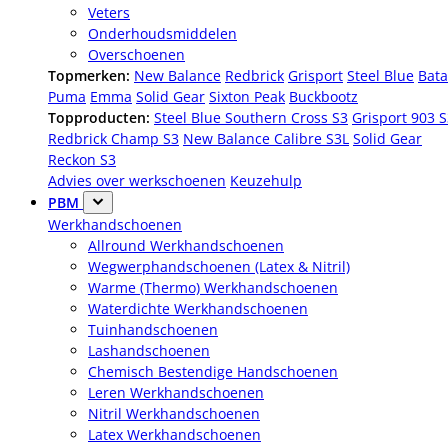
Veters
Onderhoudsmiddelen
Overschoenen
Topmerken:
New Balance
Redbrick
Grisport
Steel Blue
Bata
Puma
Emma
Solid Gear
Sixton Peak
Buckbootz
Topproducten:
Steel Blue Southern Cross S3
Grisport 903 
Redbrick Champ S3
New Balance Calibre S3L
Solid Gear
Reckon S3
Advies over werkschoenen
Keuzehulp
PBM
Werkhandschoenen
Allround Werkhandschoenen
Wegwerphandschoenen (Latex & Nitril)
Warme (Thermo) Werkhandschoenen
Waterdichte Werkhandschoenen
Tuinhandschoenen
Lashandschoenen
Chemisch Bestendige Handschoenen
Leren Werkhandschoenen
Nitril Werkhandschoenen
Latex Werkhandschoenen