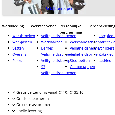
Bekijk beroepen
Werkkleding
Werkschoenen
Persoonlijke
Beroepskledin
bescherming
Werkbroeken
Veiligheidsschoenen
Zorgkled
Werkjassen
Werklaarzen
Werkhandschoenen
Horecakl
Vesten
Dames
Veiligheidshelmen
Schilders
Overalls
Veiligheidsschoenen
Veiligheidsbrillen
Kokskled
Polo's
Veiligheidsklompen
Stootpetten
Laskledin
S3
Gehoorkappen
Veiligheidsschoenen
Gratis verzending
vanaf
€ 110,-
€ 133,10
Gratis retourneren
Grootste assortiment
Snelle levering