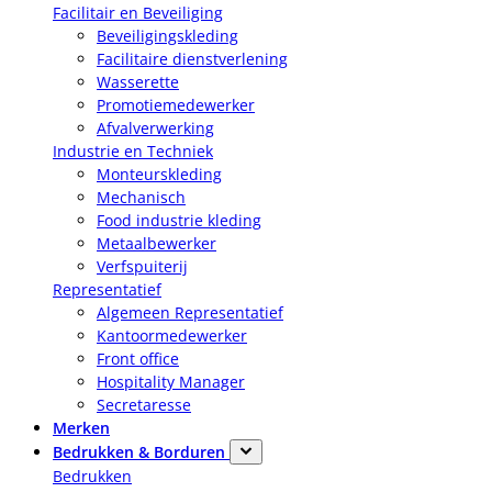
Facilitair en Beveiliging
Beveiligingskleding
Facilitaire dienstverlening
Wasserette
Promotiemedewerker
Afvalverwerking
Industrie en Techniek
Monteurskleding
Mechanisch
Food industrie kleding
Metaalbewerker
Verfspuiterij
Representatief
Algemeen Representatief
Kantoormedewerker
Front office
Hospitality Manager
Secretaresse
Merken
Bedrukken & Borduren
Bedrukken