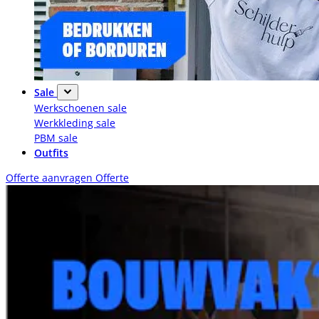
Sale
Werkschoenen sale
Werkkleding sale
PBM sale
Outfits
Offerte aanvragen
Offerte