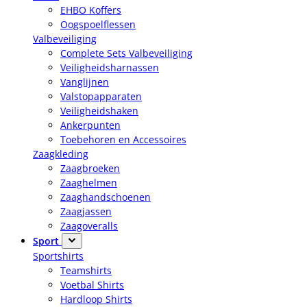
EHBO Koffers
Oogspoelflessen
Valbeveiliging
Complete Sets Valbeveiliging
Veiligheidsharnassen
Vanglijnen
Valstopapparaten
Veiligheidshaken
Ankerpunten
Toebehoren en Accessoires
Zaagkleding
Zaagbroeken
Zaaghelmen
Zaaghandschoenen
Zaagjassen
Zaagoveralls
Sport
Sportshirts
Teamshirts
Voetbal Shirts
Hardloop Shirts