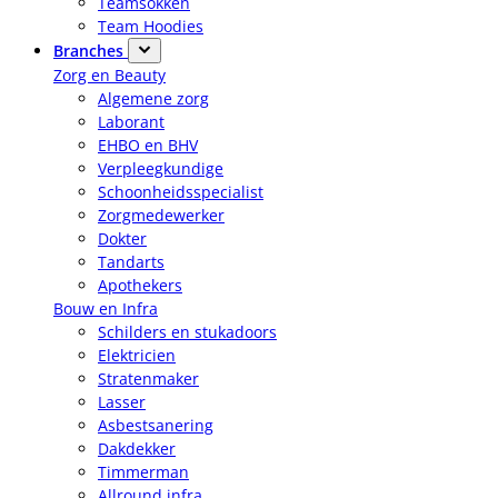
Teamsokken
Team Hoodies
Branches
Zorg en Beauty
Algemene zorg
Laborant
EHBO en BHV
Verpleegkundige
Schoonheidsspecialist
Zorgmedewerker
Dokter
Tandarts
Apothekers
Bouw en Infra
Schilders en stukadoors
Elektricien
Stratenmaker
Lasser
Asbestsanering
Dakdekker
Timmerman
Allround infra