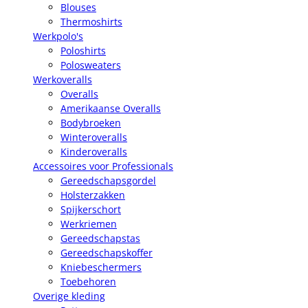
Blouses
Thermoshirts
Werkpolo's
Poloshirts
Polosweaters
Werkoveralls
Overalls
Amerikaanse Overalls
Bodybroeken
Winteroveralls
Kinderoveralls
Accessoires voor Professionals
Gereedschapsgordel
Holsterzakken
Spijkerschort
Werkriemen
Gereedschapstas
Gereedschapskoffer
Kniebeschermers
Toebehoren
Overige kleding