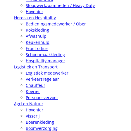
Sloopwerkzaamheden / Heavy Duty
Hovenier
Horeca en Hospitality
Bedieningsmedewerker / Ober
Kokskleding
Afwashulp
Keukenhulp
Front office
Schoonmaakkleding
Hospitality manager
Logistiek en Transport
Logistiek medewerker
Verkeersregelaar
Chauffeur
Koerier
Persoonsvervoer
Agri en Natuur
Hovenier
Visserij
Boerenkleding
Boomverzorging