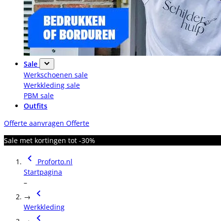
Sale
Werkschoenen sale
Werkkleding sale
PBM sale
Outfits
Offerte aanvragen
Offerte
Sale met kortingen tot -30%
Proforto.nl
Startpagina
–
→
Werkkleding