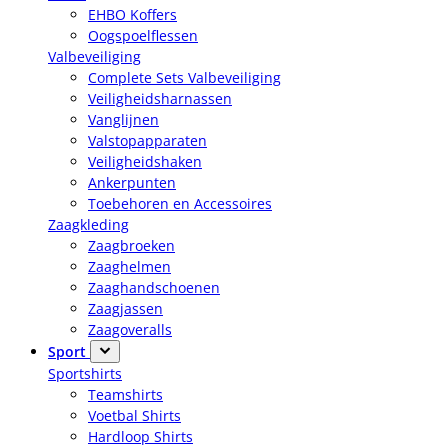
EHBO Koffers
Oogspoelflessen
Valbeveiliging
Complete Sets Valbeveiliging
Veiligheidsharnassen
Vanglijnen
Valstopapparaten
Veiligheidshaken
Ankerpunten
Toebehoren en Accessoires
Zaagkleding
Zaagbroeken
Zaaghelmen
Zaaghandschoenen
Zaagjassen
Zaagoveralls
Sport
Sportshirts
Teamshirts
Voetbal Shirts
Hardloop Shirts