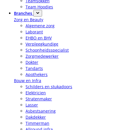
Teamsokken
Team Hoodies
Branches
Zorg en Beauty
Algemene zorg
Laborant
EHBO en BHV
Verpleegkundige
Schoonheidsspecialist
Zorgmedewerker
Dokter
Tandarts
Apothekers
Bouw en Infra
Schilders en stukadoors
Elektricien
Stratenmaker
Lasser
Asbestsanering
Dakdekker
Timmerman
Allround infra