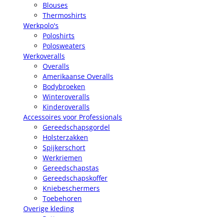
Blouses
Thermoshirts
Werkpolo's
Poloshirts
Polosweaters
Werkoveralls
Overalls
Amerikaanse Overalls
Bodybroeken
Winteroveralls
Kinderoveralls
Accessoires voor Professionals
Gereedschapsgordel
Holsterzakken
Spijkerschort
Werkriemen
Gereedschapstas
Gereedschapskoffer
Kniebeschermers
Toebehoren
Overige kleding