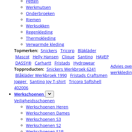
Petten
Werkmutsen
Onderbroeken
Riemen
Werksokken
Regenkleding
Thermokleding
Verwarmde kleding
Topmerken:
Snickers
Tricorp
Bläkläder
Mascot
Helly Hansen
Clique
Santino
HAVEP
DASSY®
Carhartt
Fristads
Hydrowear
Advies ove
Topproducten:
Snickers Werkbroek 6241
werkkledi
Blåkläder Werkbroek 1990
Fristads Craftsmen
Jogger
Santino Joy T-shirt
Tricorp Softshell
402006
Werkschoenen
Veiligheidsschoenen
Werkschoenen Heren
Werkschoenen Dames
Werkschoenen S3
Werkschoenen S2
Werkschoenen S1P