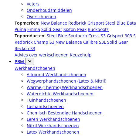
Veters
Onderhoudsmiddelen
Overschoenen
Topmerken:
New Balance
Redbrick
Grisport
Steel Blue
Bata
Puma
Emma
Solid Gear
Sixton Peak
Buckbootz
Topproducten:
Steel Blue Southern Cross S3
Grisport 903 
Redbrick Champ S3
New Balance Calibre S3L
Solid Gear
Reckon S3
Advies over werkschoenen
Keuzehulp
PBM
Werkhandschoenen
Allround Werkhandschoenen
Wegwerphandschoenen (Latex & Nitril)
Warme (Thermo) Werkhandschoenen
Waterdichte Werkhandschoenen
Tuinhandschoenen
Lashandschoenen
Chemisch Bestendige Handschoenen
Leren Werkhandschoenen
Nitril Werkhandschoenen
Latex Werkhandschoenen