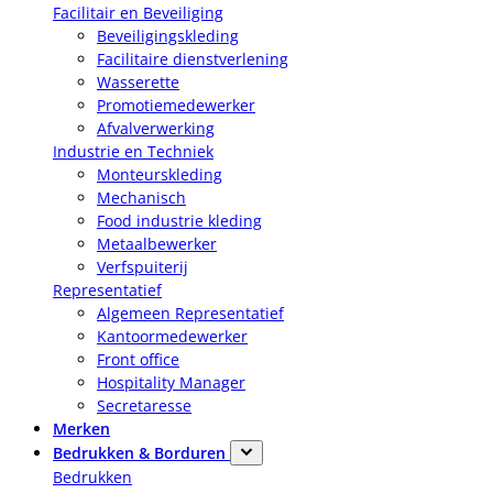
Facilitair en Beveiliging
Beveiligingskleding
Facilitaire dienstverlening
Wasserette
Promotiemedewerker
Afvalverwerking
Industrie en Techniek
Monteurskleding
Mechanisch
Food industrie kleding
Metaalbewerker
Verfspuiterij
Representatief
Algemeen Representatief
Kantoormedewerker
Front office
Hospitality Manager
Secretaresse
Merken
Bedrukken & Borduren
Bedrukken