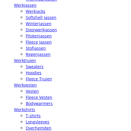
Werkjassen
Werkjacks
Softshell Jassen
Winterjassen
Doorwerkjassen
Pilotenjassen
Fleece Jassen
Stofjassen
Regenjassen
Werktruien
Sweaters
Hoodies
Fleece Truien
Werkvesten
Vesten
Fleece Vesten
Bodywarmers
Werkshirts
T-shirts
Longsleeves
Overhemden