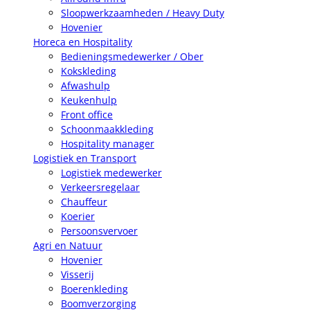
Sloopwerkzaamheden / Heavy Duty
Hovenier
Horeca en Hospitality
Bedieningsmedewerker / Ober
Kokskleding
Afwashulp
Keukenhulp
Front office
Schoonmaakkleding
Hospitality manager
Logistiek en Transport
Logistiek medewerker
Verkeersregelaar
Chauffeur
Koerier
Persoonsvervoer
Agri en Natuur
Hovenier
Visserij
Boerenkleding
Boomverzorging