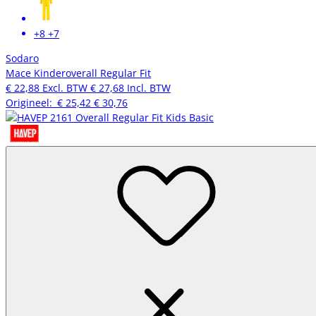
+8
+7
Sodaro
Mace Kinderoverall Regular Fit
€ 22,88
Excl. BTW
€ 27,68
Incl. BTW
Origineel:
€ 25,42
€ 30,76