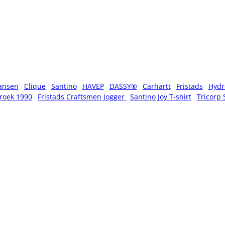
ansen
Clique
Santino
HAVEP
DASSY®
Carhartt
Fristads
Hydr
roek 1990
Fristads Craftsmen Jogger
Santino Joy T-shirt
Tricorp 