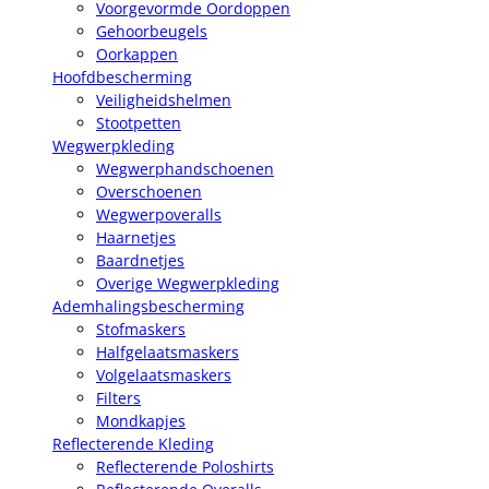
Voorgevormde Oordoppen
Gehoorbeugels
Oorkappen
Hoofdbescherming
Veiligheidshelmen
Stootpetten
Wegwerpkleding
Wegwerphandschoenen
Overschoenen
Wegwerpoveralls
Haarnetjes
Baardnetjes
Overige Wegwerpkleding
Ademhalingsbescherming
Stofmaskers
Halfgelaatsmaskers
Volgelaatsmaskers
Filters
Mondkapjes
Reflecterende Kleding
Reflecterende Poloshirts