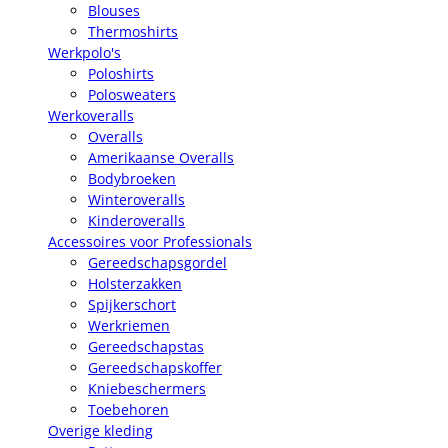
Blouses
Thermoshirts
Werkpolo's
Poloshirts
Polosweaters
Werkoveralls
Overalls
Amerikaanse Overalls
Bodybroeken
Winteroveralls
Kinderoveralls
Accessoires voor Professionals
Gereedschapsgordel
Holsterzakken
Spijkerschort
Werkriemen
Gereedschapstas
Gereedschapskoffer
Kniebeschermers
Toebehoren
Overige kleding