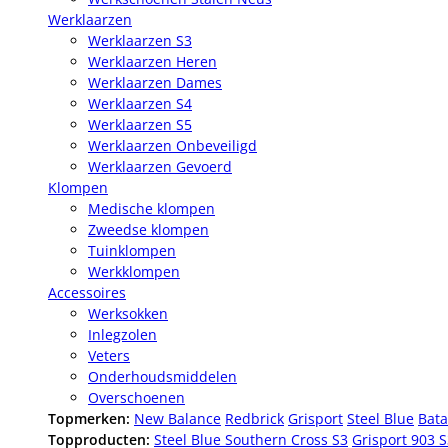
Werklaarzen
Werklaarzen S3
Werklaarzen Heren
Werklaarzen Dames
Werklaarzen S4
Werklaarzen S5
Werklaarzen Onbeveiligd
Werklaarzen Gevoerd
Klompen
Medische klompen
Zweedse klompen
Tuinklompen
Werkklompen
Accessoires
Werksokken
Inlegzolen
Veters
Onderhoudsmiddelen
Overschoenen
Topmerken:
New Balance
Redbrick
Grisport
Steel Blue
Bata
Topproducten:
Steel Blue Southern Cross S3
Grisport 903 