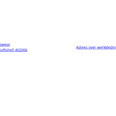
owear
Advies over werkkledi
Softshell 402006