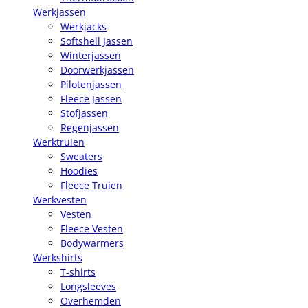
Werkjassen
Werkjacks
Softshell Jassen
Winterjassen
Doorwerkjassen
Pilotenjassen
Fleece Jassen
Stofjassen
Regenjassen
Werktruien
Sweaters
Hoodies
Fleece Truien
Werkvesten
Vesten
Fleece Vesten
Bodywarmers
Werkshirts
T-shirts
Longsleeves
Overhemden