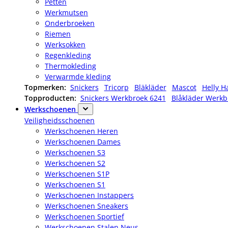
Petten
Werkmutsen
Onderbroeken
Riemen
Werksokken
Regenkleding
Thermokleding
Verwarmde kleding
Topmerken:
Snickers
Tricorp
Bläkläder
Mascot
Helly H
Topproducten:
Snickers Werkbroek 6241
Blåkläder Werkb
Werkschoenen
Veiligheidsschoenen
Werkschoenen Heren
Werkschoenen Dames
Werkschoenen S3
Werkschoenen S2
Werkschoenen S1P
Werkschoenen S1
Werkschoenen Instappers
Werkschoenen Sneakers
Werkschoenen Sportief
Werkschoenen Stalen Neus