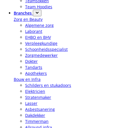
Teamsokken
Team Hoodies
Branches
Zorg en Beauty
Algemene zorg
Laborant
EHBO en BHV
Verpleegkundige
Schoonheidsspecialist
Zorgmedewerker
Dokter
Tandarts
Apothekers
Bouw en Infra
Schilders en stukadoors
Elektricien
Stratenmaker
Lasser
Asbestsanering
Dakdekker
Timmerman
Allround infra