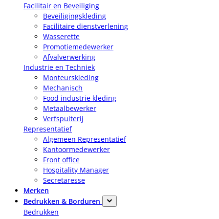
Facilitair en Beveiliging
Beveiligingskleding
Facilitaire dienstverlening
Wasserette
Promotiemedewerker
Afvalverwerking
Industrie en Techniek
Monteurskleding
Mechanisch
Food industrie kleding
Metaalbewerker
Verfspuiterij
Representatief
Algemeen Representatief
Kantoormedewerker
Front office
Hospitality Manager
Secretaresse
Merken
Bedrukken & Borduren
Bedrukken