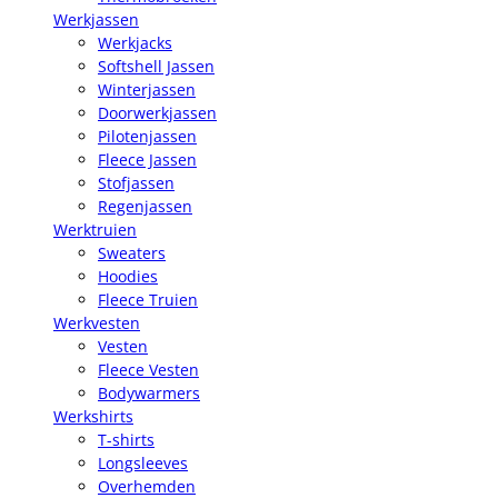
Werkjassen
Werkjacks
Softshell Jassen
Winterjassen
Doorwerkjassen
Pilotenjassen
Fleece Jassen
Stofjassen
Regenjassen
Werktruien
Sweaters
Hoodies
Fleece Truien
Werkvesten
Vesten
Fleece Vesten
Bodywarmers
Werkshirts
T-shirts
Longsleeves
Overhemden