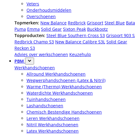
Veters
Onderhoudsmiddelen
Overschoenen
Topmerken:
New Balance
Redbrick
Grisport
Steel Blue
Bata
Puma
Emma
Solid Gear
Sixton Peak
Buckbootz
Topproducten:
Steel Blue Southern Cross S3
Grisport 903 
Redbrick Champ S3
New Balance Calibre S3L
Solid Gear
Reckon S3
Advies over werkschoenen
Keuzehulp
PBM
Werkhandschoenen
Allround Werkhandschoenen
Wegwerphandschoenen (Latex & Nitril)
Warme (Thermo) Werkhandschoenen
Waterdichte Werkhandschoenen
Tuinhandschoenen
Lashandschoenen
Chemisch Bestendige Handschoenen
Leren Werkhandschoenen
Nitril Werkhandschoenen
Latex Werkhandschoenen