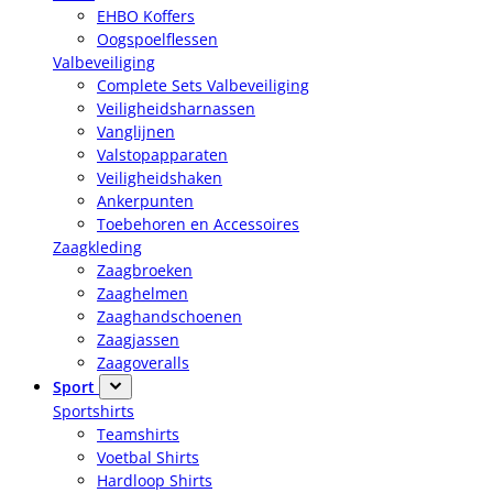
EHBO Koffers
Oogspoelflessen
Valbeveiliging
Complete Sets Valbeveiliging
Veiligheidsharnassen
Vanglijnen
Valstopapparaten
Veiligheidshaken
Ankerpunten
Toebehoren en Accessoires
Zaagkleding
Zaagbroeken
Zaaghelmen
Zaaghandschoenen
Zaagjassen
Zaagoveralls
Sport
Sportshirts
Teamshirts
Voetbal Shirts
Hardloop Shirts