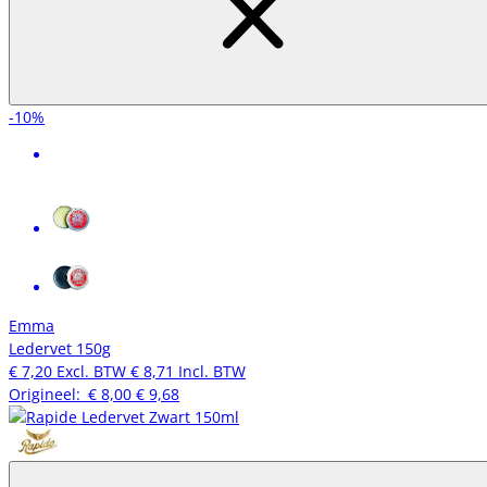
-10%
Emma
Ledervet 150g
€ 7,20
Excl. BTW
€ 8,71
Incl. BTW
Origineel:
€ 8,00
€ 9,68