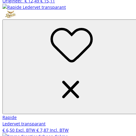
Origineel:
€ 12,49
€ 15,11
Rapide
Ledervet transparant
€ 6,50
Excl. BTW
€ 7,87
Incl. BTW