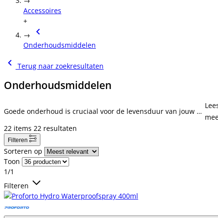
→
Accessoires
+
→
Onderhoudsmiddelen
Terug naar zoekresultaten
Onderhoudsmiddelen
Lee
Goede onderhoud is cruciaal voor de levensduur van jouw w
mee
erkschoenen, werklaarzen of werkklompen. Daarom kan je bij
22
items
22
resultaten
Proforto tal van onderhoudsmiddelen kopen die je te hulp st
Filteren
aan bij het onderhouden van je werkschoenen, werklaarzen,
Sorteren op
of je werkklompen. Bekijk hieronder het assortiment onderho
Toon
udsmiddelen.
1/1
Filteren