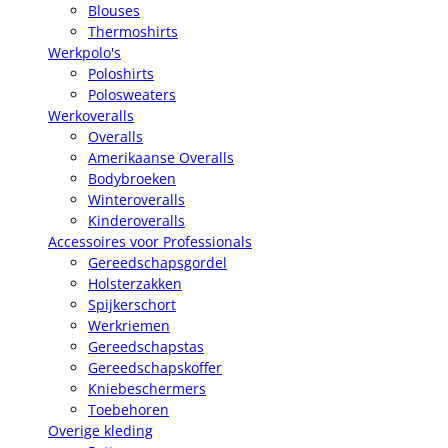
Blouses
Thermoshirts
Werkpolo's
Poloshirts
Polosweaters
Werkoveralls
Overalls
Amerikaanse Overalls
Bodybroeken
Winteroveralls
Kinderoveralls
Accessoires voor Professionals
Gereedschapsgordel
Holsterzakken
Spijkerschort
Werkriemen
Gereedschapstas
Gereedschapskoffer
Kniebeschermers
Toebehoren
Overige kleding