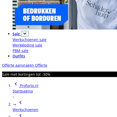
Sale
Werkschoenen sale
Werkkleding sale
PBM sale
Outfits
Offerte aanvragen
Offerte
Sale met kortingen tot -30%
Proforto.nl
Startpagina
–
→
Werkschoenen