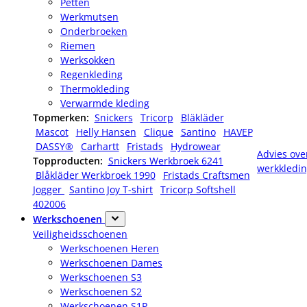
Petten
Werkmutsen
Onderbroeken
Riemen
Werksokken
Regenkleding
Thermokleding
Verwarmde kleding
Topmerken:
Snickers
Tricorp
Bläkläder
Mascot
Helly Hansen
Clique
Santino
HAVEP
DASSY®
Carhartt
Fristads
Hydrowear
Advies ove
Topproducten:
Snickers Werkbroek 6241
werkkledi
Blåkläder Werkbroek 1990
Fristads Craftsmen
Jogger
Santino Joy T-shirt
Tricorp Softshell
402006
Werkschoenen
Veiligheidsschoenen
Werkschoenen Heren
Werkschoenen Dames
Werkschoenen S3
Werkschoenen S2
Werkschoenen S1P