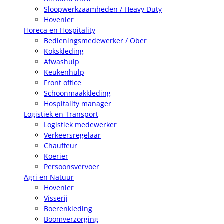
Sloopwerkzaamheden / Heavy Duty
Hovenier
Horeca en Hospitality
Bedieningsmedewerker / Ober
Kokskleding
Afwashulp
Keukenhulp
Front office
Schoonmaakkleding
Hospitality manager
Logistiek en Transport
Logistiek medewerker
Verkeersregelaar
Chauffeur
Koerier
Persoonsvervoer
Agri en Natuur
Hovenier
Visserij
Boerenkleding
Boomverzorging