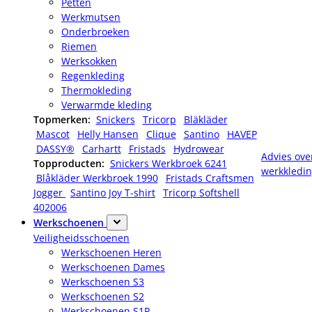
Petten
Werkmutsen
Onderbroeken
Riemen
Werksokken
Regenkleding
Thermokleding
Verwarmde kleding
Topmerken:
Snickers
Tricorp
Bläkläder
Mascot
Helly Hansen
Clique
Santino
HAVEP
DASSY®
Carhartt
Fristads
Hydrowear
Advies ove
Topproducten:
Snickers Werkbroek 6241
werkkledi
Blåkläder Werkbroek 1990
Fristads Craftsmen
Jogger
Santino Joy T-shirt
Tricorp Softshell
402006
Werkschoenen
Veiligheidsschoenen
Werkschoenen Heren
Werkschoenen Dames
Werkschoenen S3
Werkschoenen S2
Werkschoenen S1P