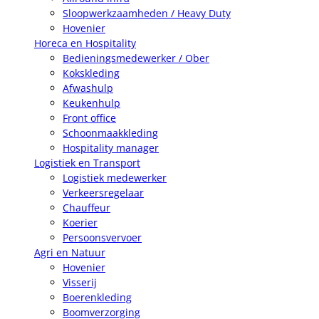
Sloopwerkzaamheden / Heavy Duty
Hovenier
Horeca en Hospitality
Bedieningsmedewerker / Ober
Kokskleding
Afwashulp
Keukenhulp
Front office
Schoonmaakkleding
Hospitality manager
Logistiek en Transport
Logistiek medewerker
Verkeersregelaar
Chauffeur
Koerier
Persoonsvervoer
Agri en Natuur
Hovenier
Visserij
Boerenkleding
Boomverzorging