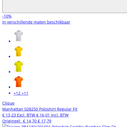
-10%
In verschillende maten beschikbaar
+12
+11
Clique
Manhattan 028250 Poloshirt Regular Fit
€ 13,23
Excl. BTW
€ 16,01
Incl. BTW
Origineel:
€ 14,70
€ 17,79