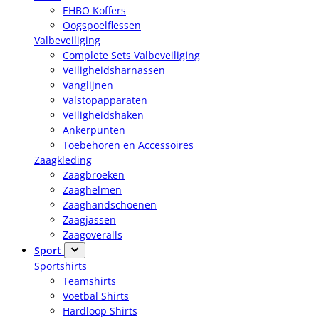
EHBO Koffers
Oogspoelflessen
Valbeveiliging
Complete Sets Valbeveiliging
Veiligheidsharnassen
Vanglijnen
Valstopapparaten
Veiligheidshaken
Ankerpunten
Toebehoren en Accessoires
Zaagkleding
Zaagbroeken
Zaaghelmen
Zaaghandschoenen
Zaagjassen
Zaagoveralls
Sport
Sportshirts
Teamshirts
Voetbal Shirts
Hardloop Shirts