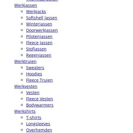
Werkjassen
Werkjacks
Softshell Jassen
Winterjassen
Doorwerkjassen
Pilotenjassen
Fleece Jassen
Stofjassen
Regenjassen
Werktruien
Sweaters
Hoodies
Fleece Truien
Werkvesten
Vesten
Fleece Vesten
Bodywarmers
Werkshirts
T-shirts
Longsleeves
Overhemden