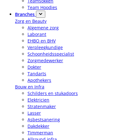
Teamsokken
Team Hoodies
Branches
Zorg en Beauty
Algemene zorg
Laborant
EHBO en BHV
Verpleegkundige
Schoonheidsspecialist
Zorgmedewerker
Dokter
Tandarts
Apothekers
Bouw en Infra
Schilders en stukadoors
Elektricien
Stratenmaker
Lasser
Asbestsanering
Dakdekker
Timmerman
Allround infra