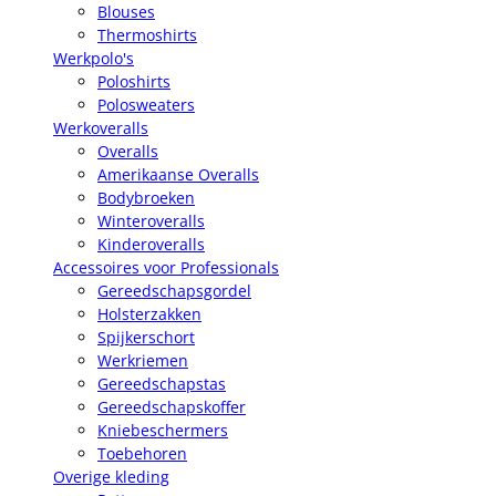
Blouses
Thermoshirts
Werkpolo's
Poloshirts
Polosweaters
Werkoveralls
Overalls
Amerikaanse Overalls
Bodybroeken
Winteroveralls
Kinderoveralls
Accessoires voor Professionals
Gereedschapsgordel
Holsterzakken
Spijkerschort
Werkriemen
Gereedschapstas
Gereedschapskoffer
Kniebeschermers
Toebehoren
Overige kleding