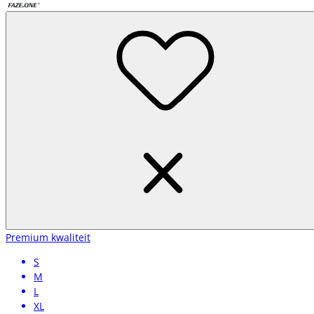
Premium kwaliteit
S
M
L
XL