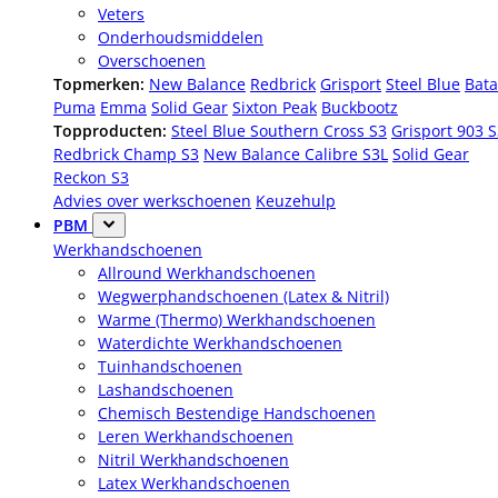
Veters
Onderhoudsmiddelen
Overschoenen
Topmerken:
New Balance
Redbrick
Grisport
Steel Blue
Bata
Puma
Emma
Solid Gear
Sixton Peak
Buckbootz
Topproducten:
Steel Blue Southern Cross S3
Grisport 903 
Redbrick Champ S3
New Balance Calibre S3L
Solid Gear
Reckon S3
Advies over werkschoenen
Keuzehulp
PBM
Werkhandschoenen
Allround Werkhandschoenen
Wegwerphandschoenen (Latex & Nitril)
Warme (Thermo) Werkhandschoenen
Waterdichte Werkhandschoenen
Tuinhandschoenen
Lashandschoenen
Chemisch Bestendige Handschoenen
Leren Werkhandschoenen
Nitril Werkhandschoenen
Latex Werkhandschoenen