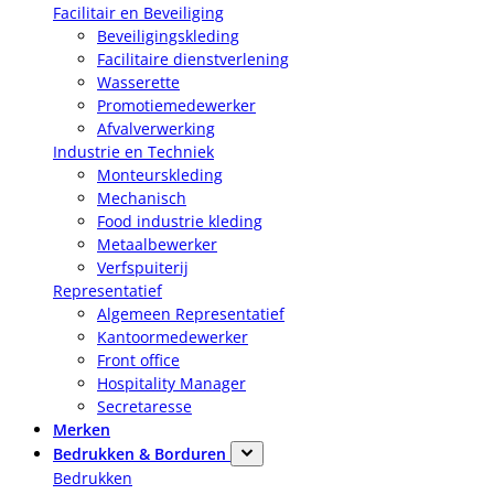
Facilitair en Beveiliging
Beveiligingskleding
Facilitaire dienstverlening
Wasserette
Promotiemedewerker
Afvalverwerking
Industrie en Techniek
Monteurskleding
Mechanisch
Food industrie kleding
Metaalbewerker
Verfspuiterij
Representatief
Algemeen Representatief
Kantoormedewerker
Front office
Hospitality Manager
Secretaresse
Merken
Bedrukken & Borduren
Bedrukken