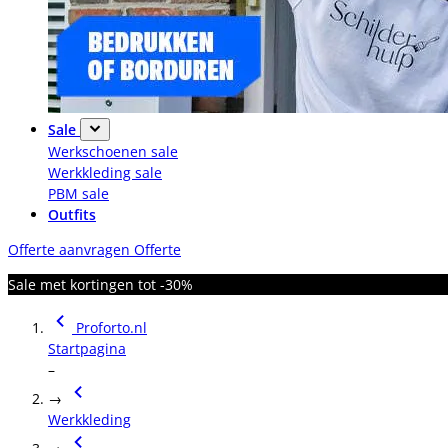
Sale
Werkschoenen sale
Werkkleding sale
PBM sale
Outfits
Offerte aanvragen
Offerte
Sale met kortingen tot -30%
Proforto.nl
Startpagina
–
→
Werkkleding