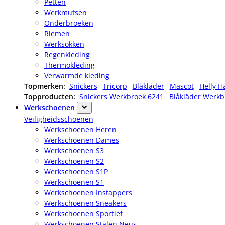
Petten
Werkmutsen
Onderbroeken
Riemen
Werksokken
Regenkleding
Thermokleding
Verwarmde kleding
Topmerken:
Snickers
Tricorp
Bläkläder
Mascot
Helly H
Topproducten:
Snickers Werkbroek 6241
Blåkläder Werkb
Werkschoenen
Veiligheidsschoenen
Werkschoenen Heren
Werkschoenen Dames
Werkschoenen S3
Werkschoenen S2
Werkschoenen S1P
Werkschoenen S1
Werkschoenen Instappers
Werkschoenen Sneakers
Werkschoenen Sportief
Werkschoenen Stalen Neus