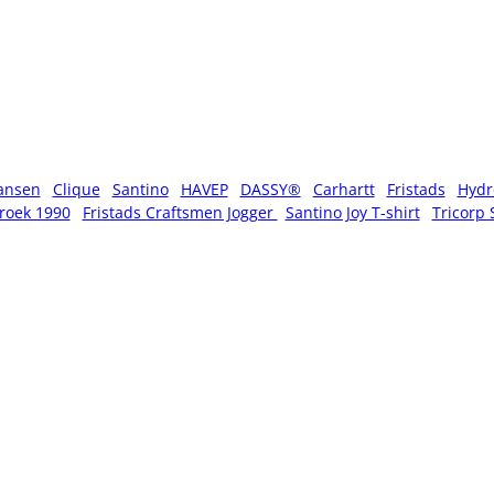
ansen
Clique
Santino
HAVEP
DASSY®
Carhartt
Fristads
Hydr
roek 1990
Fristads Craftsmen Jogger
Santino Joy T-shirt
Tricorp 