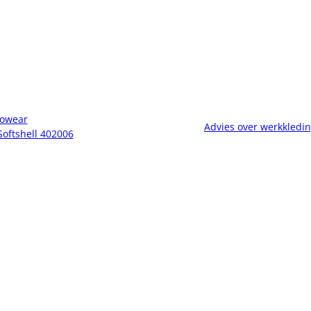
owear
Advies over werkkledi
Softshell 402006