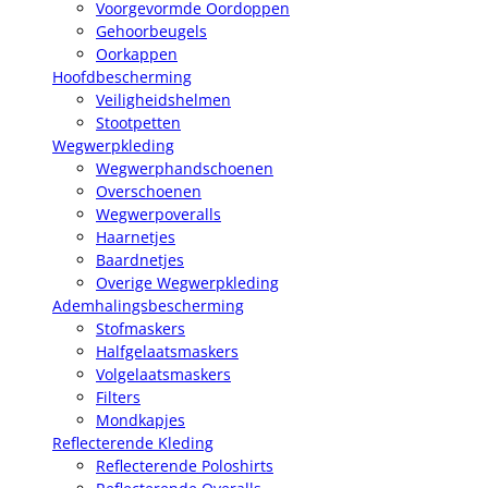
Voorgevormde Oordoppen
Gehoorbeugels
Oorkappen
Hoofdbescherming
Veiligheidshelmen
Stootpetten
Wegwerpkleding
Wegwerphandschoenen
Overschoenen
Wegwerpoveralls
Haarnetjes
Baardnetjes
Overige Wegwerpkleding
Ademhalingsbescherming
Stofmaskers
Halfgelaatsmaskers
Volgelaatsmaskers
Filters
Mondkapjes
Reflecterende Kleding
Reflecterende Poloshirts