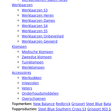
Werklaarzen
Werklaarzen S3
Werklaarzen Heren
Werklaarzen Dames
Werklaarzen S4
Werklaarzen S5
Werklaarzen Onbeveiligd
Werklaarzen Gevoerd
Klompen
Medische klompen
Zweedse klompen
Tuinklompen
Werkklompen
Accessoires
Werksokken
Inlegzolen
Veters
Onderhoudsmiddelen
Overschoenen
Topmerken:
New Balance
Redbrick
Grisport
Steel Blue
Bata
Topproducten:
Steel Blue Southern Cross S3
Grisport 903 