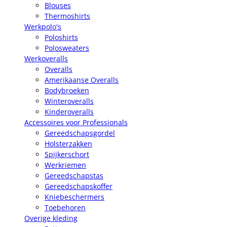
Blouses
Thermoshirts
Werkpolo's
Poloshirts
Polosweaters
Werkoveralls
Overalls
Amerikaanse Overalls
Bodybroeken
Winteroveralls
Kinderoveralls
Accessoires voor Professionals
Gereedschapsgordel
Holsterzakken
Spijkerschort
Werkriemen
Gereedschapstas
Gereedschapskoffer
Kniebeschermers
Toebehoren
Overige kleding