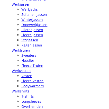
Werkjassen
Werkjacks
Softshell Jassen
Winterjassen
Doorwerkjassen
Pilotenjassen
Fleece Jassen
Stofjassen
Regenjassen
Werktruien
Sweaters
Hoodies
Fleece Truien
Werkvesten
Vesten
Fleece Vesten
Bodywarmers
Werkshirts
T-shirts
Longsleeves
Overhemden