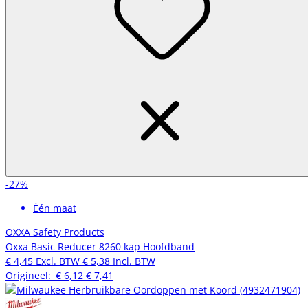
-27%
Één maat
OXXA Safety Products
Oxxa Basic Reducer 8260 kap Hoofdband
€ 4,45
Excl. BTW
€ 5,38
Incl. BTW
Origineel:
€ 6,12
€ 7,41