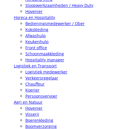
Sloopwerkzaamheden / Heavy Duty
Hovenier
Horeca en Hospitality
Bedieningsmedewerker / Ober
Kokskleding
Afwashulp
Keukenhulp
Front office
Schoonmaakkleding
Hospitality manager
Logistiek en Transport
Logistiek medewerker
Verkeersregelaar
Chauffeur
Koerier
Persoonsvervoer
Agri en Natuur
Hovenier
Visserij
Boerenkleding
Boomverzorging