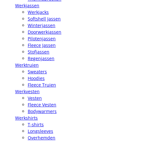
Werkjassen
Werkjacks
Softshell Jassen
Winterjassen
Doorwerkjassen
Pilotenjassen
Fleece Jassen
Stofjassen
Regenjassen
Werktruien
Sweaters
Hoodies
Fleece Truien
Werkvesten
Vesten
Fleece Vesten
Bodywarmers
Werkshirts
T-shirts
Longsleeves
Overhemden