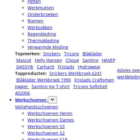
Petten
Werkmutsen
Onderbroeken
Riemen
Werksokken
Regenkleding
Thermokleding
Verwarmde kleding
Topmerken:
Snickers
Tricorp
Bläkläder
Mascot
Helly Hansen
Clique
Santino
HAVEP
DASSY®
Carhartt
Fristads
Hydrowear
Advies ove
Topproducten:
Snickers Werkbroek 6241
werkkledi
Blåkläder Werkbroek 1990
Fristads Craftsmen
Jogger
Santino Joy T-shirt
Tricorp Softshell
402006
Werkschoenen
Veiligheidsschoenen
Werkschoenen Heren
Werkschoenen Dames
Werkschoenen S3
Werkschoenen S2
Werkschoenen S1P