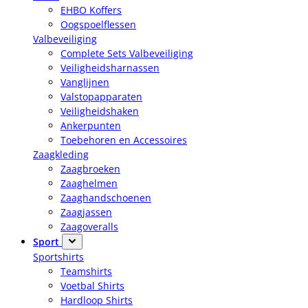
EHBO Koffers
Oogspoelflessen
Valbeveiliging
Complete Sets Valbeveiliging
Veiligheidsharnassen
Vanglijnen
Valstopapparaten
Veiligheidshaken
Ankerpunten
Toebehoren en Accessoires
Zaagkleding
Zaagbroeken
Zaaghelmen
Zaaghandschoenen
Zaagjassen
Zaagoveralls
Sport
Sportshirts
Teamshirts
Voetbal Shirts
Hardloop Shirts