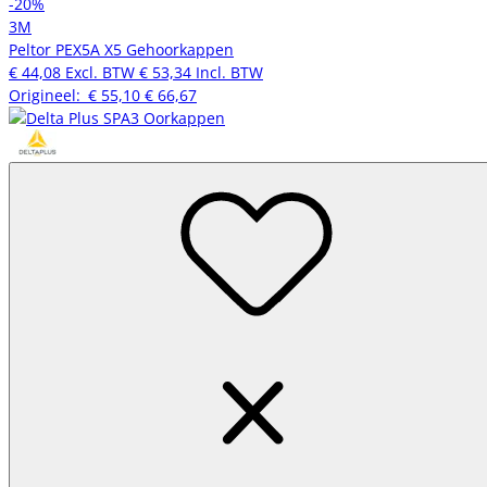
-20%
3M
Peltor PEX5A X5 Gehoorkappen
€ 44,08
Excl. BTW
€ 53,34
Incl. BTW
Origineel:
€ 55,10
€ 66,67