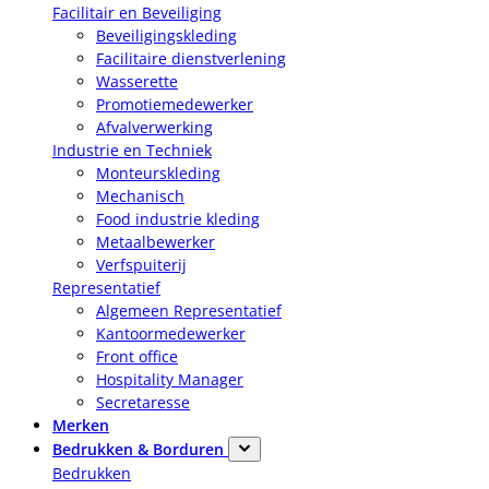
Facilitair en Beveiliging
Beveiligingskleding
Facilitaire dienstverlening
Wasserette
Promotiemedewerker
Afvalverwerking
Industrie en Techniek
Monteurskleding
Mechanisch
Food industrie kleding
Metaalbewerker
Verfspuiterij
Representatief
Algemeen Representatief
Kantoormedewerker
Front office
Hospitality Manager
Secretaresse
Merken
Bedrukken & Borduren
Bedrukken