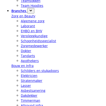
Teamsokken
Team Hoodies
Branches
Zorg en Beauty
Algemene zorg
Laborant
EHBO en BHV
Verpleegkundige
Schoonheidsspecialist
Zorgmedewerker
Dokter
Tandarts
Apothekers
Bouw en Infra
Schilders en stukadoors
Elektricien
Stratenmaker
Lasser
Asbestsanering
Dakdekker
Timmerman
Allround infra