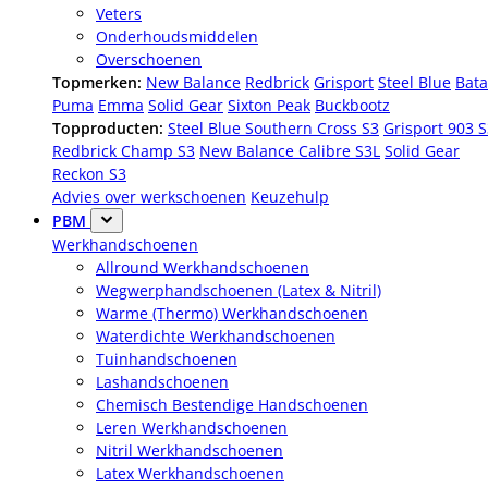
Veters
Onderhoudsmiddelen
Overschoenen
Topmerken:
New Balance
Redbrick
Grisport
Steel Blue
Bata
Puma
Emma
Solid Gear
Sixton Peak
Buckbootz
Topproducten:
Steel Blue Southern Cross S3
Grisport 903 
Redbrick Champ S3
New Balance Calibre S3L
Solid Gear
Reckon S3
Advies over werkschoenen
Keuzehulp
PBM
Werkhandschoenen
Allround Werkhandschoenen
Wegwerphandschoenen (Latex & Nitril)
Warme (Thermo) Werkhandschoenen
Waterdichte Werkhandschoenen
Tuinhandschoenen
Lashandschoenen
Chemisch Bestendige Handschoenen
Leren Werkhandschoenen
Nitril Werkhandschoenen
Latex Werkhandschoenen