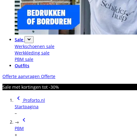
Sale
Werkschoenen sale
Werkkleding sale
PBM sale
Outfits
Offerte aanvragen
Offerte
Sale met kortingen tot -30%
Proforto.nl
Startpagina
–
→
PBM
+