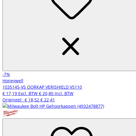
-7%
Honeywell
1035145-VS OORKAP VERISHIELD VS110
€ 17,19
Excl. BTW
€ 20,80
Incl. BTW
Origineel:
€ 18,52
€ 22,41