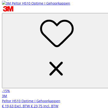
-15%
3M
Peltor H510 Optime I Gehoorkappen
€ 19,63
Excl. BTW
€ 23,75
Incl. BTW