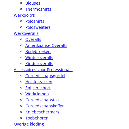
Blouses
Thermoshirts
Werkpolo's
Poloshirts
Polosweaters
Werkoveralls
Overalls
Amerikaanse Overalls
Bodybroeken
Winteroveralls
Kinderoveralls
Accessoires voor Professionals
Gereedschapsgordel
Holsterzakken
Spijkerschort
Werkriemen
Gereedschapstas
Gereedschapskoffer
Kniebeschermers
Toebehoren
Overige kleding