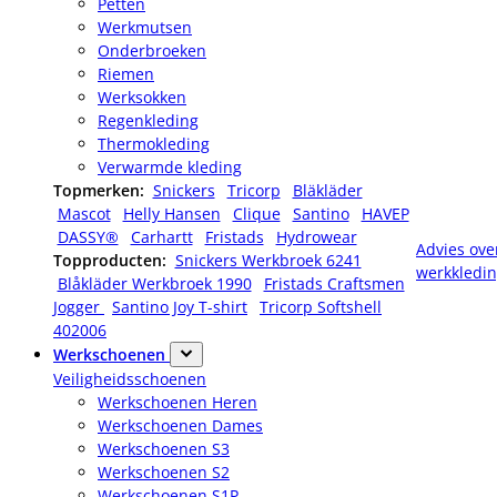
Petten
Werkmutsen
Onderbroeken
Riemen
Werksokken
Regenkleding
Thermokleding
Verwarmde kleding
Topmerken:
Snickers
Tricorp
Bläkläder
Mascot
Helly Hansen
Clique
Santino
HAVEP
DASSY®
Carhartt
Fristads
Hydrowear
Advies ove
Topproducten:
Snickers Werkbroek 6241
werkkledi
Blåkläder Werkbroek 1990
Fristads Craftsmen
Jogger
Santino Joy T-shirt
Tricorp Softshell
402006
Werkschoenen
Veiligheidsschoenen
Werkschoenen Heren
Werkschoenen Dames
Werkschoenen S3
Werkschoenen S2
Werkschoenen S1P