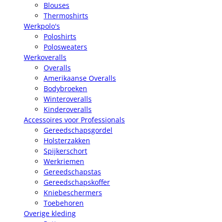
Blouses
Thermoshirts
Werkpolo's
Poloshirts
Polosweaters
Werkoveralls
Overalls
Amerikaanse Overalls
Bodybroeken
Winteroveralls
Kinderoveralls
Accessoires voor Professionals
Gereedschapsgordel
Holsterzakken
Spijkerschort
Werkriemen
Gereedschapstas
Gereedschapskoffer
Kniebeschermers
Toebehoren
Overige kleding