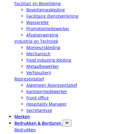
Facilitair en Beveiliging
Beveiligingskleding
Facilitaire dienstverlening
Wasserette
Promotiemedewerker
Afvalverwerking
Industrie en Techniek
Monteurskleding
Mechanisch
Food industrie kleding
Metaalbewerker
Verfspuiterij
Representatief
Algemeen Representatief
Kantoormedewerker
Front office
Hospitality Manager
Secretaresse
Merken
Bedrukken & Borduren
Bedrukken