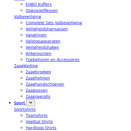
EHBO Koffers
Oogspoelflessen
Valbeveiliging
Complete Sets Valbeveiliging
Veiligheidsharnassen
Vanglijnen
Valstopapparaten
Veiligheidshaken
Ankerpunten
Toebehoren en Accessoires
Zaagkleding
Zaagbroeken
Zaaghelmen
Zaaghandschoenen
Zaagjassen
Zaagoveralls
Sport
Sportshirts
Teamshirts
Voetbal Shirts
Hardloop Shirts