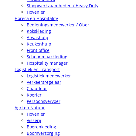
Sloopwerkzaamheden / Heavy Duty
Hovenier
Horeca en Hospitality
Bedieningsmedewerker / Ober
Kokskleding
Afwashulp
Keukenhulp
Front office
Schoonmaakkleding
Hospitality manager
Logistiek en Transport
Logistiek medewerker
Verkeersregelaar
Chauffeur
Koerier
Persoonsvervoer
Agri en Natuur
Hovenier
Visserij
Boerenkleding
Boomverzorging