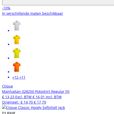
-10%
In verschillende maten beschikbaar
+12
+11
Clique
Manhattan 028250 Poloshirt Regular Fit
€ 13,23
Excl. BTW
€ 16,01
Incl. BTW
Origineel:
€ 14,70
€ 17,79