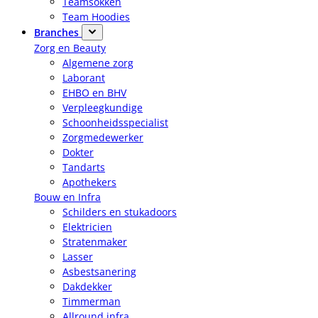
Teamsokken
Team Hoodies
Branches
Zorg en Beauty
Algemene zorg
Laborant
EHBO en BHV
Verpleegkundige
Schoonheidsspecialist
Zorgmedewerker
Dokter
Tandarts
Apothekers
Bouw en Infra
Schilders en stukadoors
Elektricien
Stratenmaker
Lasser
Asbestsanering
Dakdekker
Timmerman
Allround infra