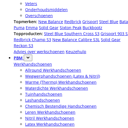
Veters
Onderhoudsmiddelen
Overschoenen
Topmerken:
New Balance
Redbrick
Grisport
Steel Blue
Bata
Puma
Emma
Solid Gear
Sixton Peak
Buckbootz
Topproducten:
Steel Blue Southern Cross S3
Grisport 903 
Redbrick Champ S3
New Balance Calibre S3L
Solid Gear
Reckon S3
Advies over werkschoenen
Keuzehulp
PBM
Werkhandschoenen
Allround Werkhandschoenen
Wegwerphandschoenen (Latex & Nitril)
Warme (Thermo) Werkhandschoenen
Waterdichte Werkhandschoenen
Tuinhandschoenen
Lashandschoenen
Chemisch Bestendige Handschoenen
Leren Werkhandschoenen
Nitril Werkhandschoenen
Latex Werkhandschoenen