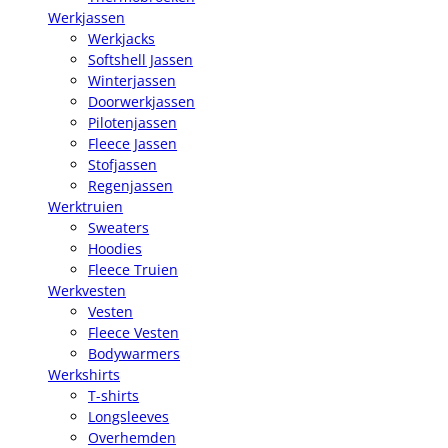
Werkjassen
Werkjacks
Softshell Jassen
Winterjassen
Doorwerkjassen
Pilotenjassen
Fleece Jassen
Stofjassen
Regenjassen
Werktruien
Sweaters
Hoodies
Fleece Truien
Werkvesten
Vesten
Fleece Vesten
Bodywarmers
Werkshirts
T-shirts
Longsleeves
Overhemden