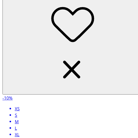
-10%
XS
S
M
L
XL