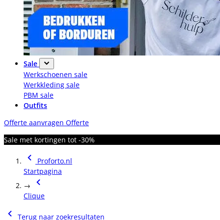
Sale
Werkschoenen sale
Werkkleding sale
PBM sale
Outfits
Offerte aanvragen
Offerte
Sale met kortingen tot -30%
Proforto.nl
Startpagina
→
Clique
Terug naar zoekresultaten