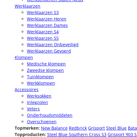
Werklaarzen
Werklaarzen S3
Werklaarzen Heren
Werklaarzen Dames
Werklaarzen S4
Werklaarzen S5
Werklaarzen Onbeveiligd
Werklaarzen Gevoerd
Klompen
Medische klompen
Zweedse klompen
Tuinklompen
Werkklompen
Accessoires
Werksokken
Inlegzolen
Veters
Onderhoudsmiddelen
Overschoenen
Topmerken:
New Balance
Redbrick
Grisport
Steel Blue
Bata
Topproducten:
Steel Blue Southern Cross S3
Grisport 903 