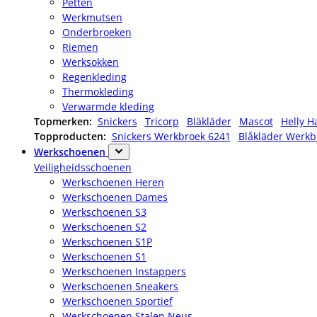
Petten
Werkmutsen
Onderbroeken
Riemen
Werksokken
Regenkleding
Thermokleding
Verwarmde kleding
Topmerken:
Snickers
Tricorp
Bläkläder
Mascot
Helly H
Topproducten:
Snickers Werkbroek 6241
Blåkläder Werkb
Werkschoenen
Veiligheidsschoenen
Werkschoenen Heren
Werkschoenen Dames
Werkschoenen S3
Werkschoenen S2
Werkschoenen S1P
Werkschoenen S1
Werkschoenen Instappers
Werkschoenen Sneakers
Werkschoenen Sportief
Werkschoenen Stalen Neus