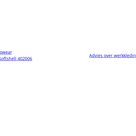
owear
Advies over werkkledi
Softshell 402006