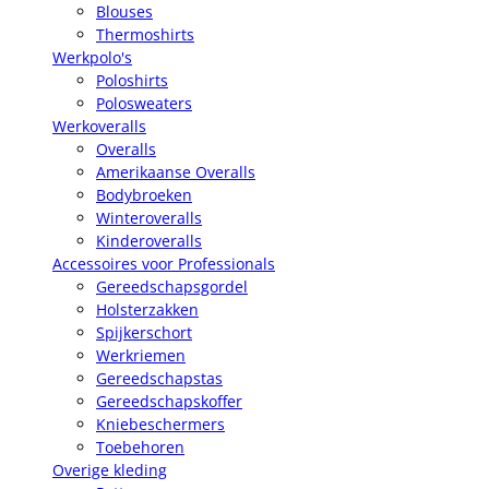
Blouses
Thermoshirts
Werkpolo's
Poloshirts
Polosweaters
Werkoveralls
Overalls
Amerikaanse Overalls
Bodybroeken
Winteroveralls
Kinderoveralls
Accessoires voor Professionals
Gereedschapsgordel
Holsterzakken
Spijkerschort
Werkriemen
Gereedschapstas
Gereedschapskoffer
Kniebeschermers
Toebehoren
Overige kleding