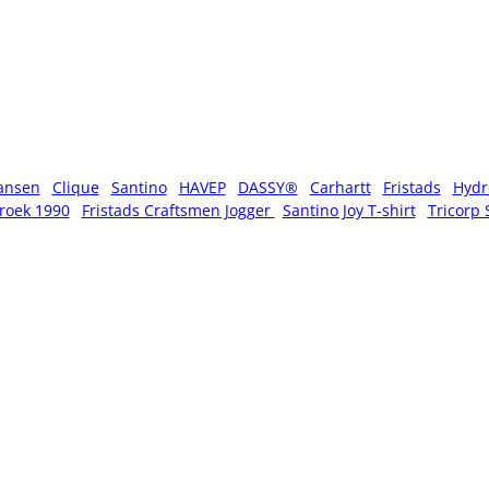
ansen
Clique
Santino
HAVEP
DASSY®
Carhartt
Fristads
Hydr
roek 1990
Fristads Craftsmen Jogger
Santino Joy T-shirt
Tricorp 