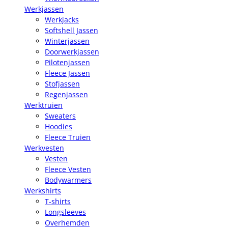
Werkjassen
Werkjacks
Softshell Jassen
Winterjassen
Doorwerkjassen
Pilotenjassen
Fleece Jassen
Stofjassen
Regenjassen
Werktruien
Sweaters
Hoodies
Fleece Truien
Werkvesten
Vesten
Fleece Vesten
Bodywarmers
Werkshirts
T-shirts
Longsleeves
Overhemden