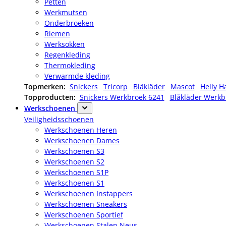
Petten
Werkmutsen
Onderbroeken
Riemen
Werksokken
Regenkleding
Thermokleding
Verwarmde kleding
Topmerken:
Snickers
Tricorp
Bläkläder
Mascot
Helly H
Topproducten:
Snickers Werkbroek 6241
Blåkläder Werkb
Werkschoenen
Veiligheidsschoenen
Werkschoenen Heren
Werkschoenen Dames
Werkschoenen S3
Werkschoenen S2
Werkschoenen S1P
Werkschoenen S1
Werkschoenen Instappers
Werkschoenen Sneakers
Werkschoenen Sportief
Werkschoenen Stalen Neus