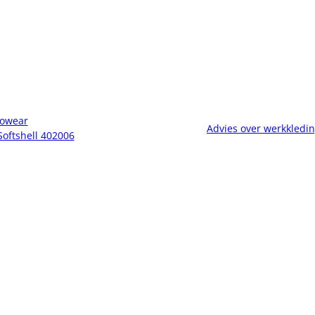
owear
Advies over werkkledi
Softshell 402006