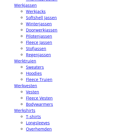
Werkjassen
Werkjacks
Softshell Jassen
Winterjassen
Doorwerkjassen
Pilotenjassen
Fleece Jassen
Stofjassen
Regenjassen
Werktruien
Sweaters
Hoodies
Fleece Truien
Werkvesten
Vesten
Fleece Vesten
Bodywarmers
Werkshirts
T-shirts
Longsleeves
Overhemden