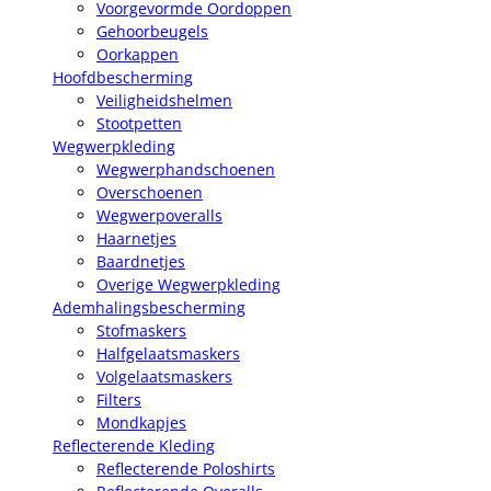
Voorgevormde Oordoppen
Gehoorbeugels
Oorkappen
Hoofdbescherming
Veiligheidshelmen
Stootpetten
Wegwerpkleding
Wegwerphandschoenen
Overschoenen
Wegwerpoveralls
Haarnetjes
Baardnetjes
Overige Wegwerpkleding
Ademhalingsbescherming
Stofmaskers
Halfgelaatsmaskers
Volgelaatsmaskers
Filters
Mondkapjes
Reflecterende Kleding
Reflecterende Poloshirts