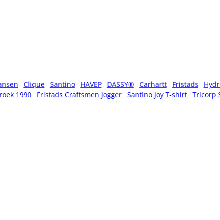
ansen
Clique
Santino
HAVEP
DASSY®
Carhartt
Fristads
Hydr
roek 1990
Fristads Craftsmen Jogger
Santino Joy T-shirt
Tricorp 