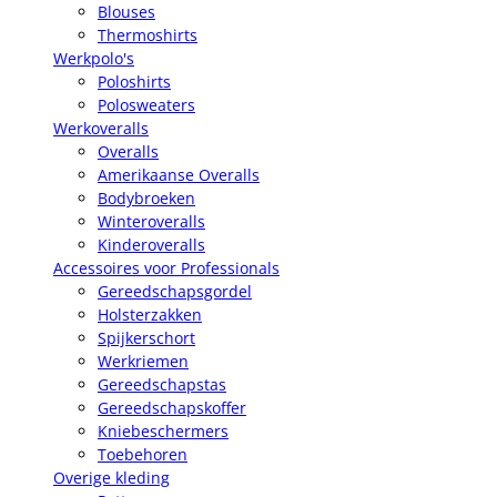
Blouses
Thermoshirts
Werkpolo's
Poloshirts
Polosweaters
Werkoveralls
Overalls
Amerikaanse Overalls
Bodybroeken
Winteroveralls
Kinderoveralls
Accessoires voor Professionals
Gereedschapsgordel
Holsterzakken
Spijkerschort
Werkriemen
Gereedschapstas
Gereedschapskoffer
Kniebeschermers
Toebehoren
Overige kleding