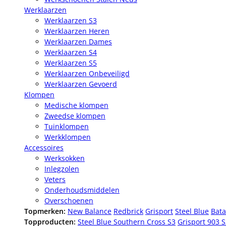
Werklaarzen
Werklaarzen S3
Werklaarzen Heren
Werklaarzen Dames
Werklaarzen S4
Werklaarzen S5
Werklaarzen Onbeveiligd
Werklaarzen Gevoerd
Klompen
Medische klompen
Zweedse klompen
Tuinklompen
Werkklompen
Accessoires
Werksokken
Inlegzolen
Veters
Onderhoudsmiddelen
Overschoenen
Topmerken:
New Balance
Redbrick
Grisport
Steel Blue
Bata
Topproducten:
Steel Blue Southern Cross S3
Grisport 903 