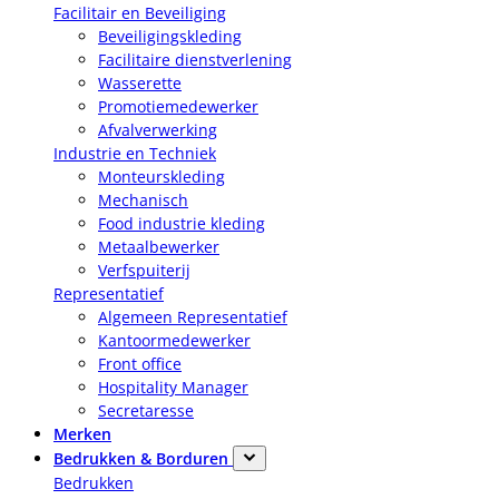
Facilitair en Beveiliging
Beveiligingskleding
Facilitaire dienstverlening
Wasserette
Promotiemedewerker
Afvalverwerking
Industrie en Techniek
Monteurskleding
Mechanisch
Food industrie kleding
Metaalbewerker
Verfspuiterij
Representatief
Algemeen Representatief
Kantoormedewerker
Front office
Hospitality Manager
Secretaresse
Merken
Bedrukken & Borduren
Bedrukken