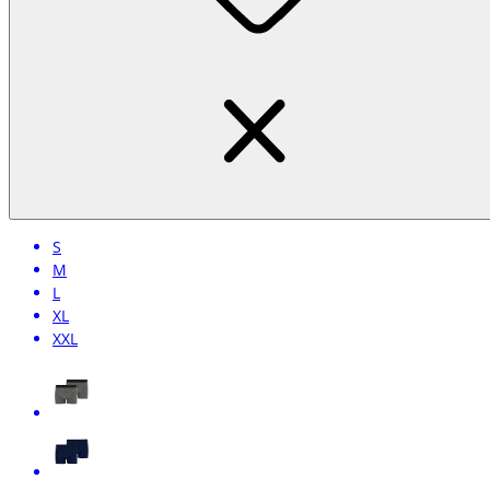
S
M
L
XL
XXL