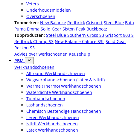
Veters
Onderhoudsmiddelen
Overschoenen
Topmerken:
New Balance
Redbrick
Grisport
Steel Blue
Bata
Puma
Emma
Solid Gear
Sixton Peak
Buckbootz
Topproducten:
Steel Blue Southern Cross S3
Grisport 903 
Redbrick Champ S3
New Balance Calibre S3L
Solid Gear
Reckon S3
Advies over werkschoenen
Keuzehulp
PBM
Werkhandschoenen
Allround Werkhandschoenen
Wegwerphandschoenen (Latex & Nitril)
Warme (Thermo) Werkhandschoenen
Waterdichte Werkhandschoenen
Tuinhandschoenen
Lashandschoenen
Chemisch Bestendige Handschoenen
Leren Werkhandschoenen
Nitril Werkhandschoenen
Latex Werkhandschoenen