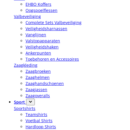
EHBO Koffers
Oogspoelflessen
Valbeveiliging
Complete Sets Valbeveiliging
Veiligheidsharnassen
Vanglijnen
Valstopapparaten
Veiligheidshaken
Ankerpunten
Toebehoren en Accessoires
Zaagkleding
Zaagbroeken
Zaaghelmen
Zaaghandschoenen
Zaagjassen
Zaagoveralls
Sport
Sportshirts
Teamshirts
Voetbal Shirts
Hardloop Shirts