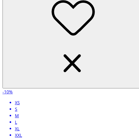
-10%
XS
S
M
L
XL
XXL