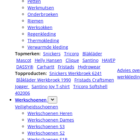
Petten
Werkmutsen
Onderbroeken
Riemen
Werksokken
Regenkleding
Thermokleding
Verwarmde kleding
Topmerken:
Snickers
Tricorp
Bläkläder
Mascot
Helly Hansen
Clique
Santino
HAVEP
DASSY®
Carhartt
Fristads
Hydrowear
Advies ove
Topproducten:
Snickers Werkbroek 6241
werkkledi
Blåkläder Werkbroek 1990
Fristads Craftsmen
Jogger
Santino Joy T-shirt
Tricorp Softshell
402006
Werkschoenen
Veiligheidsschoenen
Werkschoenen Heren
Werkschoenen Dames
Werkschoenen S3
Werkschoenen S2
Werkschoenen S1P