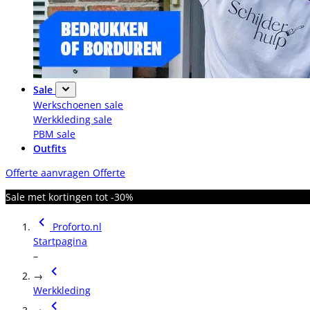
Sale
Werkschoenen sale
Werkkleding sale
PBM sale
Outfits
Offerte aanvragen
Offerte
Sale met kortingen tot -30%
Proforto.nl
Startpagina
–
→
Werkkleding