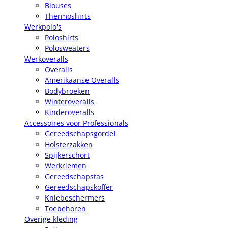
Blouses
Thermoshirts
Werkpolo's
Poloshirts
Polosweaters
Werkoveralls
Overalls
Amerikaanse Overalls
Bodybroeken
Winteroveralls
Kinderoveralls
Accessoires voor Professionals
Gereedschapsgordel
Holsterzakken
Spijkerschort
Werkriemen
Gereedschapstas
Gereedschapskoffer
Kniebeschermers
Toebehoren
Overige kleding