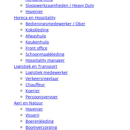
Sloopwerkzaamheden / Heavy Duty
Hovenier
Horeca en Hospitality
Bedieningsmedewerker / Ober
Kokskleding
Afwashulp
Keukenhulp
Front office
Schoonmaakkleding
Hospitality manager
Logistiek en Transport
Logistiek medewerker
Verkeersregelaar
Chauffeur
Koerier
Persoonsvervoer
Agri en Natuur
Hovenier
Visserij
Boerenkleding
Boomverzorging