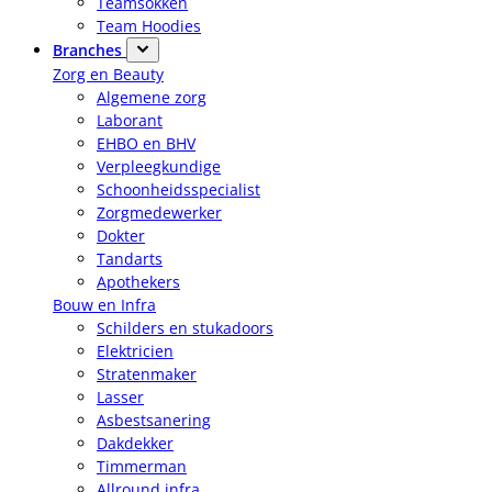
Teamsokken
Team Hoodies
Branches
Zorg en Beauty
Algemene zorg
Laborant
EHBO en BHV
Verpleegkundige
Schoonheidsspecialist
Zorgmedewerker
Dokter
Tandarts
Apothekers
Bouw en Infra
Schilders en stukadoors
Elektricien
Stratenmaker
Lasser
Asbestsanering
Dakdekker
Timmerman
Allround infra