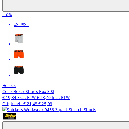
-10%
XXL/3XL
Herock
Gorik Boxer Shorts Box 3 St
€ 19,34
Excl. BTW
€ 23,40
Incl. BTW
Origineel:
€ 21,48
€ 25,99