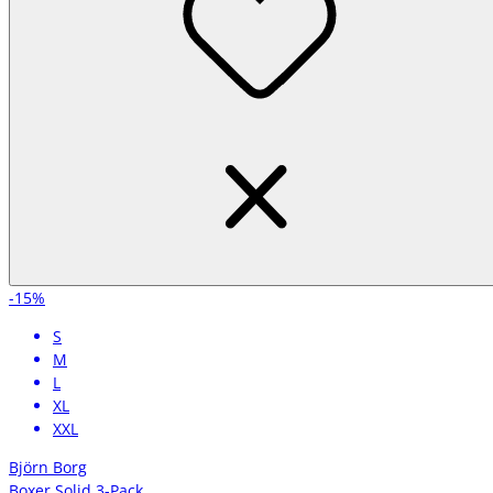
-15%
S
M
L
XL
XXL
Björn Borg
Boxer Solid 3-Pack