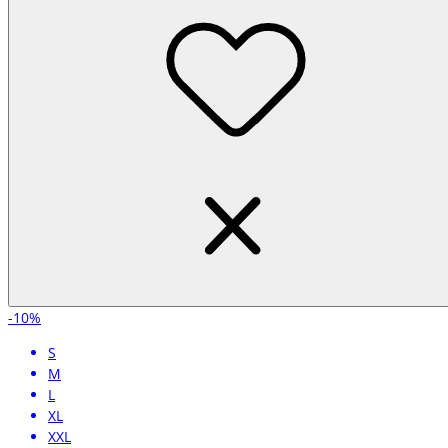
-10%
S
M
L
XL
XXL