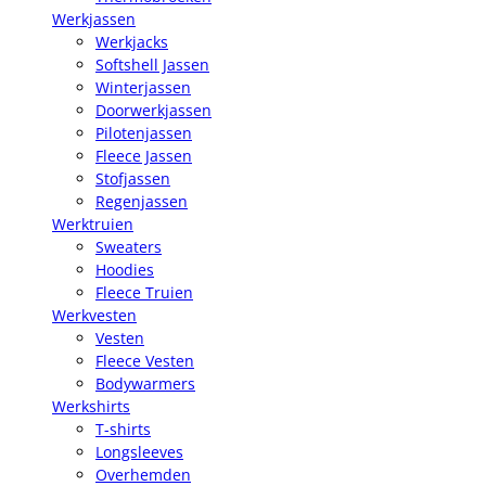
Werkjassen
Werkjacks
Softshell Jassen
Winterjassen
Doorwerkjassen
Pilotenjassen
Fleece Jassen
Stofjassen
Regenjassen
Werktruien
Sweaters
Hoodies
Fleece Truien
Werkvesten
Vesten
Fleece Vesten
Bodywarmers
Werkshirts
T-shirts
Longsleeves
Overhemden