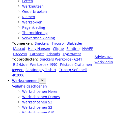
Petten
Werkmutsen
Onderbroeken
Riemen
Werksokken
Regenkleding
Thermokleding
Verwarmde kleding
Topmerken:
Snickers
Tricorp
Bläkläder
Mascot
Helly Hansen
Clique
Santino
HAVEP
DASSY®
Carhartt
Fristads
Hydrowear
Advies ove
Topproducten:
Snickers Werkbroek 6241
werkkledi
Blåkläder Werkbroek 1990
Fristads Craftsmen
Jogger
Santino Joy T-shirt
Tricorp Softshell
402006
Werkschoenen
Veiligheidsschoenen
Werkschoenen Heren
Werkschoenen Dames
Werkschoenen S3
Werkschoenen S2
Werkschoenen S1P