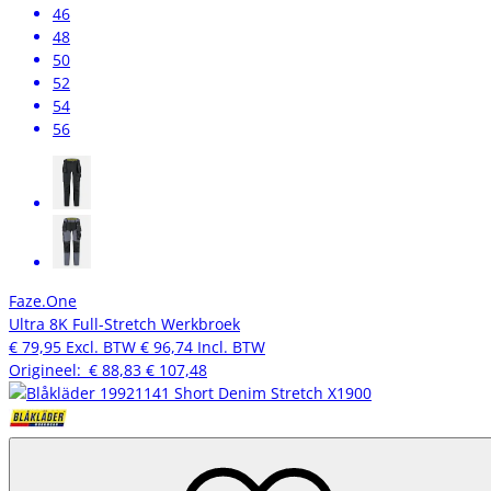
46
48
50
52
54
56
Faze.One
Ultra 8K Full-Stretch Werkbroek
€ 79,95
Excl. BTW
€ 96,74
Incl. BTW
Origineel:
€ 88,83
€ 107,48