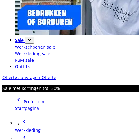
Sale
Werkschoenen sale
Werkkleding sale
PBM sale
Outfits
Offerte aanvragen
Offerte
Sale met kortingen tot -30%
Proforto.nl
Startpagina
–
→
Werkkleding