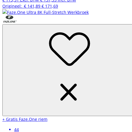
Origineel:
€ 141,89
€ 171,69
+ Gratis Faze.One riem
44