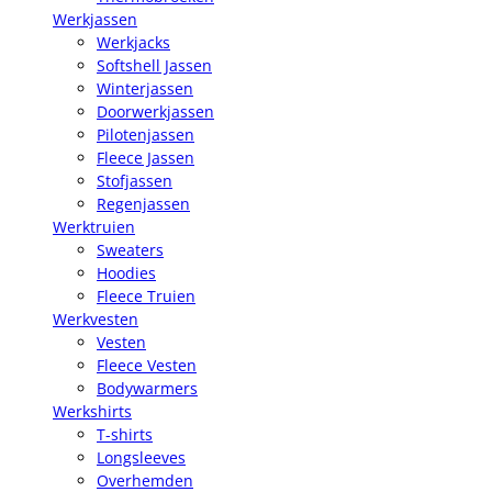
Werkjassen
Werkjacks
Softshell Jassen
Winterjassen
Doorwerkjassen
Pilotenjassen
Fleece Jassen
Stofjassen
Regenjassen
Werktruien
Sweaters
Hoodies
Fleece Truien
Werkvesten
Vesten
Fleece Vesten
Bodywarmers
Werkshirts
T-shirts
Longsleeves
Overhemden