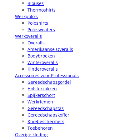
Blouses
Thermoshirts
Werkpolo's
Poloshirts
Polosweaters
Werkoveralls
Overalls
Amerikaanse Overalls
Bodybroeken
Winteroveralls
Kinderoveralls
Accessoires voor Professionals
Gereedschapsgordel
Holsterzakken
Spijkerschort
Werkriemen
Gereedschapstas
Gereedschapskoffer
Kniebeschermers
Toebehoren
Overige kleding