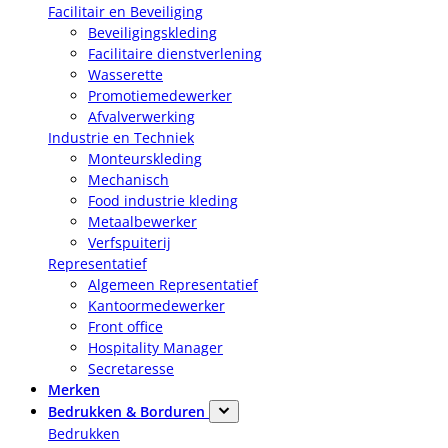
Facilitair en Beveiliging
Beveiligingskleding
Facilitaire dienstverlening
Wasserette
Promotiemedewerker
Afvalverwerking
Industrie en Techniek
Monteurskleding
Mechanisch
Food industrie kleding
Metaalbewerker
Verfspuiterij
Representatief
Algemeen Representatief
Kantoormedewerker
Front office
Hospitality Manager
Secretaresse
Merken
Bedrukken & Borduren
Bedrukken