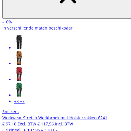
-10%
In verschillende maten beschikbaar
+8
+7
Snickers
Workwear Stretch Werkbroek met Holsterzakken 6241
€ 97,16
Excl. BTW
€ 117,56
Incl. BTW
Origineel:
€ 107,95
€ 130,62