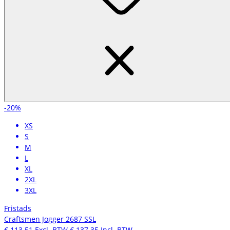
-20%
XS
S
M
L
XL
2XL
3XL
Fristads
Craftsmen Jogger 2687 SSL
€ 113,51
Excl. BTW
€ 137,35
Incl. BTW