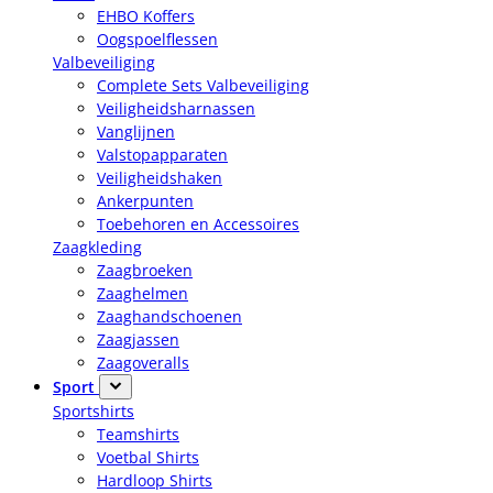
EHBO Koffers
Oogspoelflessen
Valbeveiliging
Complete Sets Valbeveiliging
Veiligheidsharnassen
Vanglijnen
Valstopapparaten
Veiligheidshaken
Ankerpunten
Toebehoren en Accessoires
Zaagkleding
Zaagbroeken
Zaaghelmen
Zaaghandschoenen
Zaagjassen
Zaagoveralls
Sport
Sportshirts
Teamshirts
Voetbal Shirts
Hardloop Shirts