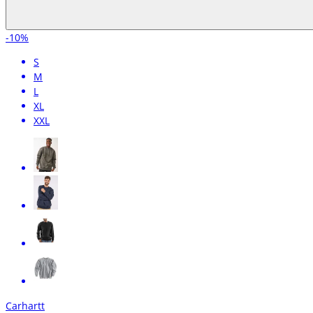
-10%
S
M
L
XL
XXL
Carhartt