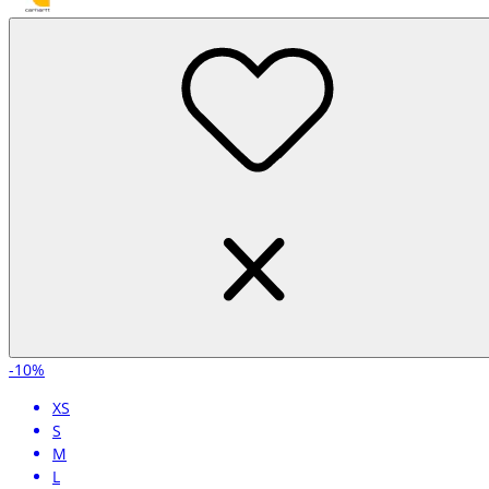
-10%
XS
S
M
L