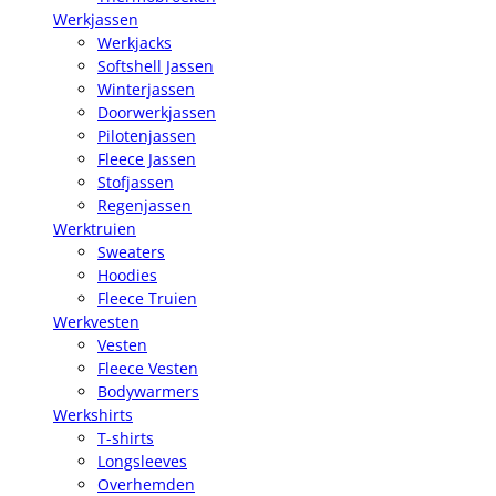
Werkjassen
Werkjacks
Softshell Jassen
Winterjassen
Doorwerkjassen
Pilotenjassen
Fleece Jassen
Stofjassen
Regenjassen
Werktruien
Sweaters
Hoodies
Fleece Truien
Werkvesten
Vesten
Fleece Vesten
Bodywarmers
Werkshirts
T-shirts
Longsleeves
Overhemden