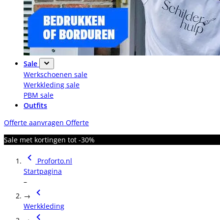
Sale
Werkschoenen sale
Werkkleding sale
PBM sale
Outfits
Offerte aanvragen
Offerte
Sale met kortingen tot -30%
Proforto.nl
Startpagina
–
→
Werkkleding