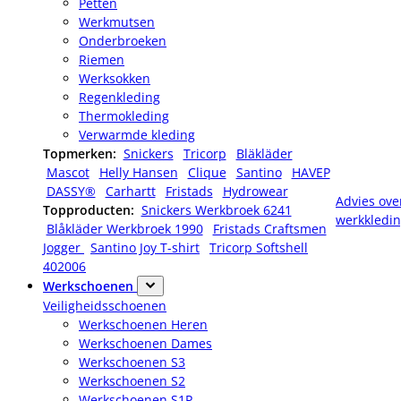
Petten
Werkmutsen
Onderbroeken
Riemen
Werksokken
Regenkleding
Thermokleding
Verwarmde kleding
Topmerken:
Snickers
Tricorp
Bläkläder
Mascot
Helly Hansen
Clique
Santino
HAVEP
DASSY®
Carhartt
Fristads
Hydrowear
Advies ove
Topproducten:
Snickers Werkbroek 6241
werkkledi
Blåkläder Werkbroek 1990
Fristads Craftsmen
Jogger
Santino Joy T-shirt
Tricorp Softshell
402006
Werkschoenen
Veiligheidsschoenen
Werkschoenen Heren
Werkschoenen Dames
Werkschoenen S3
Werkschoenen S2
Werkschoenen S1P