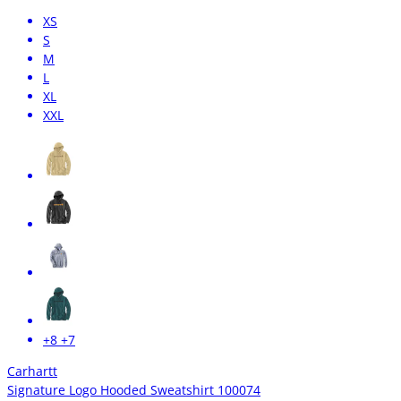
XS
S
M
L
XL
XXL
+8
+7
Carhartt
Signature Logo Hooded Sweatshirt 100074