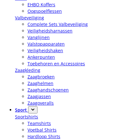
EHBO Koffers
Oogspoelflessen
Valbeveiliging
Complete Sets Valbeveiliging
Veiligheidsharnassen
Vanglijnen
Valstopapparaten
Veiligheidshaken
Ankerpunten
Toebehoren en Accessoires
Zaagkleding
Zaagbroeken
Zaaghelmen
Zaaghandschoenen
Zaagjassen
Zaagoveralls
Sport
Sportshirts
Teamshirts
Voetbal Shirts
Hardloop Shirts