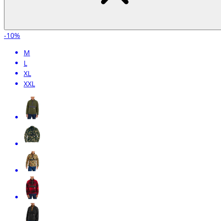
-10%
M
L
XL
XXL