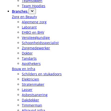
Teamsokken
Team Hoodies
Branches
Zorg en Beauty
Algemene zorg
Laborant
EHBO en BHV
Verpleegkundige
Schoonheidsspecialist
Zorgmedewerker
Dokter
Tandarts
Apothekers
Bouw en Infra
Schilders en stukadoors
Elektricien
Stratenmaker
Lasser
Asbestsanering
Dakdekker
Timmerman
Allround infra