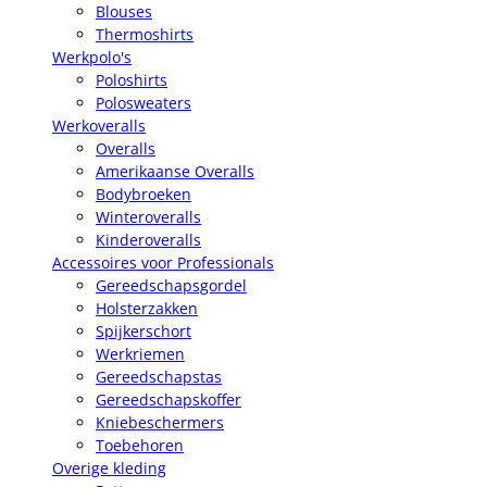
Blouses
Thermoshirts
Werkpolo's
Poloshirts
Polosweaters
Werkoveralls
Overalls
Amerikaanse Overalls
Bodybroeken
Winteroveralls
Kinderoveralls
Accessoires voor Professionals
Gereedschapsgordel
Holsterzakken
Spijkerschort
Werkriemen
Gereedschapstas
Gereedschapskoffer
Kniebeschermers
Toebehoren
Overige kleding