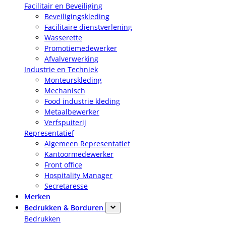
Facilitair en Beveiliging
Beveiligingskleding
Facilitaire dienstverlening
Wasserette
Promotiemedewerker
Afvalverwerking
Industrie en Techniek
Monteurskleding
Mechanisch
Food industrie kleding
Metaalbewerker
Verfspuiterij
Representatief
Algemeen Representatief
Kantoormedewerker
Front office
Hospitality Manager
Secretaresse
Merken
Bedrukken & Borduren
Bedrukken