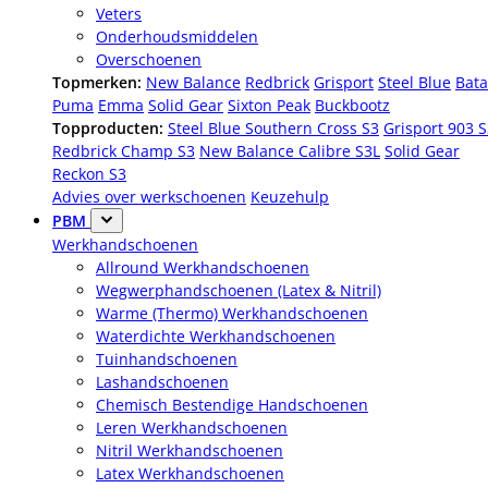
Veters
Onderhoudsmiddelen
Overschoenen
Topmerken:
New Balance
Redbrick
Grisport
Steel Blue
Bata
Puma
Emma
Solid Gear
Sixton Peak
Buckbootz
Topproducten:
Steel Blue Southern Cross S3
Grisport 903 
Redbrick Champ S3
New Balance Calibre S3L
Solid Gear
Reckon S3
Advies over werkschoenen
Keuzehulp
PBM
Werkhandschoenen
Allround Werkhandschoenen
Wegwerphandschoenen (Latex & Nitril)
Warme (Thermo) Werkhandschoenen
Waterdichte Werkhandschoenen
Tuinhandschoenen
Lashandschoenen
Chemisch Bestendige Handschoenen
Leren Werkhandschoenen
Nitril Werkhandschoenen
Latex Werkhandschoenen