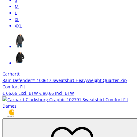
S
M
L
XL
XXL
Carhartt
Rain Defender™ 100617 Sweatshirt Heavyweight Quarter-Zip
Comfort Fit
€ 66,66
Excl. BTW
€ 80,66
Incl. BTW