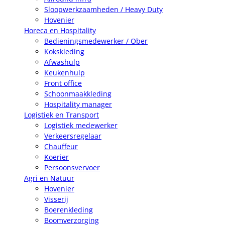
Sloopwerkzaamheden / Heavy Duty
Hovenier
Horeca en Hospitality
Bedieningsmedewerker / Ober
Kokskleding
Afwashulp
Keukenhulp
Front office
Schoonmaakkleding
Hospitality manager
Logistiek en Transport
Logistiek medewerker
Verkeersregelaar
Chauffeur
Koerier
Persoonsvervoer
Agri en Natuur
Hovenier
Visserij
Boerenkleding
Boomverzorging