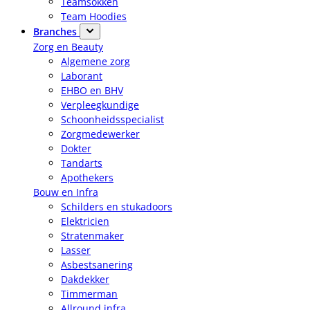
Teamsokken
Team Hoodies
Branches
Zorg en Beauty
Algemene zorg
Laborant
EHBO en BHV
Verpleegkundige
Schoonheidsspecialist
Zorgmedewerker
Dokter
Tandarts
Apothekers
Bouw en Infra
Schilders en stukadoors
Elektricien
Stratenmaker
Lasser
Asbestsanering
Dakdekker
Timmerman
Allround infra