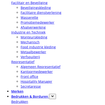
Facilitair en Beveiliging
Beveiligingskleding
Facilitaire dienstverlening
Wasserette
Promotiemedewerker
Afvalverwerking
Industrie en Techniek
Monteurskleding
Mechanisch
Food industrie kleding
Metaalbewerker
Verfspuiterij
Representatief
Algemeen Representatief
Kantoormedewerker
Front office
Hospitality Manager
Secretaresse
Merken
Bedrukken & Borduren
Bedrukken