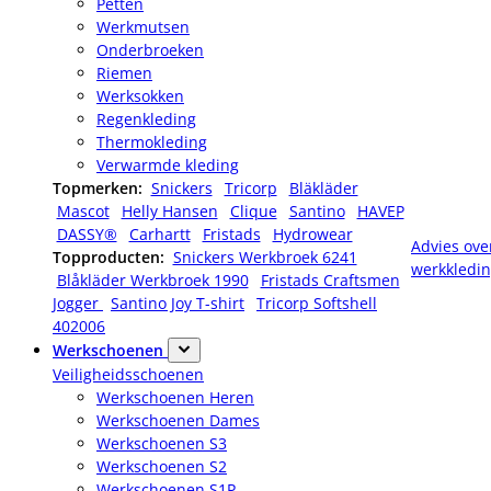
Petten
Werkmutsen
Onderbroeken
Riemen
Werksokken
Regenkleding
Thermokleding
Verwarmde kleding
Topmerken:
Snickers
Tricorp
Bläkläder
Mascot
Helly Hansen
Clique
Santino
HAVEP
DASSY®
Carhartt
Fristads
Hydrowear
Advies ove
Topproducten:
Snickers Werkbroek 6241
werkkledi
Blåkläder Werkbroek 1990
Fristads Craftsmen
Jogger
Santino Joy T-shirt
Tricorp Softshell
402006
Werkschoenen
Veiligheidsschoenen
Werkschoenen Heren
Werkschoenen Dames
Werkschoenen S3
Werkschoenen S2
Werkschoenen S1P