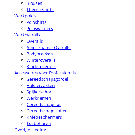
Blouses
Thermoshirts
Werkpolo's
Poloshirts
Polosweaters
Werkoveralls
Overalls
Amerikaanse Overalls
Bodybroeken
Winteroveralls
Kinderoveralls
Accessoires voor Professionals
Gereedschapsgordel
Holsterzakken
Spijkerschort
Werkriemen
Gereedschapstas
Gereedschapskoffer
Kniebeschermers
Toebehoren
Overige kleding