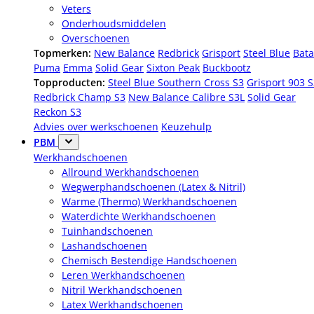
Veters
Onderhoudsmiddelen
Overschoenen
Topmerken:
New Balance
Redbrick
Grisport
Steel Blue
Bata
Puma
Emma
Solid Gear
Sixton Peak
Buckbootz
Topproducten:
Steel Blue Southern Cross S3
Grisport 903 
Redbrick Champ S3
New Balance Calibre S3L
Solid Gear
Reckon S3
Advies over werkschoenen
Keuzehulp
PBM
Werkhandschoenen
Allround Werkhandschoenen
Wegwerphandschoenen (Latex & Nitril)
Warme (Thermo) Werkhandschoenen
Waterdichte Werkhandschoenen
Tuinhandschoenen
Lashandschoenen
Chemisch Bestendige Handschoenen
Leren Werkhandschoenen
Nitril Werkhandschoenen
Latex Werkhandschoenen