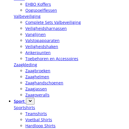
EHBO Koffers
Oogspoelflessen
Valbeveiliging
Complete Sets Valbeveiliging
Veiligheidsharnassen
Vanglijnen
Valstopapparaten
Veiligheidshaken
Ankerpunten
Toebehoren en Accessoires
Zaagkleding
Zaagbroeken
Zaaghelmen
Zaaghandschoenen
Zaagjassen
Zaagoveralls
Sport
Sportshirts
Teamshirts
Voetbal Shirts
Hardloop Shirts