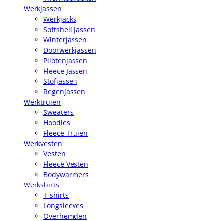
Werkjassen
Werkjacks
Softshell Jassen
Winterjassen
Doorwerkjassen
Pilotenjassen
Fleece Jassen
Stofjassen
Regenjassen
Werktruien
Sweaters
Hoodies
Fleece Truien
Werkvesten
Vesten
Fleece Vesten
Bodywarmers
Werkshirts
T-shirts
Longsleeves
Overhemden