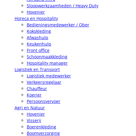
Sloopwerkzaamheden / Heavy Duty
Hovenier
Horeca en Hospitality
Bedieningsmedewerker / Ober
Kokskleding
Afwashulp
Keukenhulp
Front office
Schoonmaakkleding
Hospitality manager
Logistiek en Transport
Logistiek medewerker
Verkeersregelaar
Chauffeur
Koerier
Persoonsvervoer
Agri en Natuur
Hovenier
Visserij
Boerenkleding
Boomverzorging