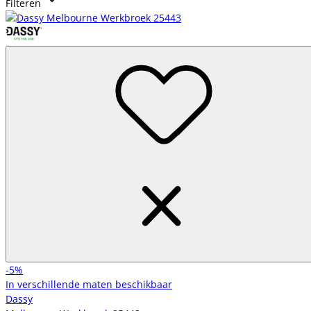
Filteren
eacht of dit voor jezelf is of voor je voltallige personeelsbesta
nd.
-5%
In verschillende maten beschikbaar
Dassy