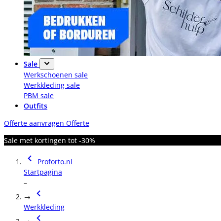
Sale
Werkschoenen sale
Werkkleding sale
PBM sale
Outfits
Offerte aanvragen
Offerte
Sale met kortingen tot -30%
Proforto.nl
Startpagina
–
→
Werkkleding