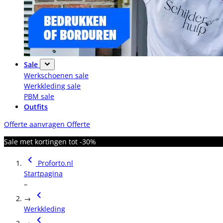
Sale
Werkschoenen sale
Werkkleding sale
PBM sale
Outfits
Offerte aanvragen
Offerte
Sale met kortingen tot -30%
Proforto.nl
Startpagina
–
→
Werkkleding