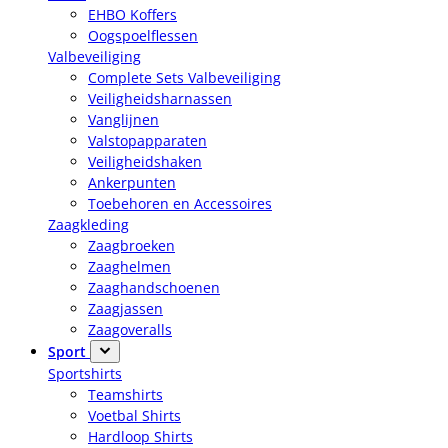
EHBO Koffers
Oogspoelflessen
Valbeveiliging
Complete Sets Valbeveiliging
Veiligheidsharnassen
Vanglijnen
Valstopapparaten
Veiligheidshaken
Ankerpunten
Toebehoren en Accessoires
Zaagkleding
Zaagbroeken
Zaaghelmen
Zaaghandschoenen
Zaagjassen
Zaagoveralls
Sport
Sportshirts
Teamshirts
Voetbal Shirts
Hardloop Shirts