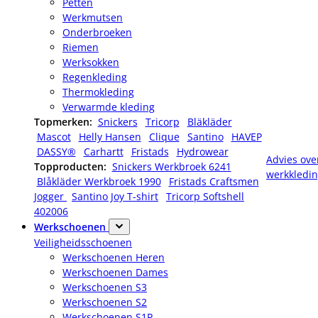
Petten
Werkmutsen
Onderbroeken
Riemen
Werksokken
Regenkleding
Thermokleding
Verwarmde kleding
Topmerken:
Snickers
Tricorp
Bläkläder
Mascot
Helly Hansen
Clique
Santino
HAVEP
DASSY®
Carhartt
Fristads
Hydrowear
Advies ove
Topproducten:
Snickers Werkbroek 6241
werkkledi
Blåkläder Werkbroek 1990
Fristads Craftsmen
Jogger
Santino Joy T-shirt
Tricorp Softshell
402006
Werkschoenen
Veiligheidsschoenen
Werkschoenen Heren
Werkschoenen Dames
Werkschoenen S3
Werkschoenen S2
Werkschoenen S1P