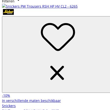
Filteren
aanbod Snickers werkbroeken heren.
-10%
In verschillende maten beschikbaar
Snickers