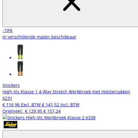
-10%
In verschillende maten beschikbaar
Snickers
High-Vis Klasse 1 4-Way Stretch Werkbroek met Holsterzakken
6231
€ 116,96
Excl. BTW
€ 141,52
Incl. BTW
Origineel:
€ 129,95
€ 157,24