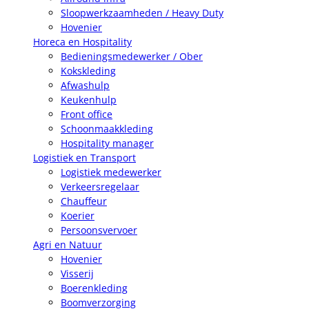
Sloopwerkzaamheden / Heavy Duty
Hovenier
Horeca en Hospitality
Bedieningsmedewerker / Ober
Kokskleding
Afwashulp
Keukenhulp
Front office
Schoonmaakkleding
Hospitality manager
Logistiek en Transport
Logistiek medewerker
Verkeersregelaar
Chauffeur
Koerier
Persoonsvervoer
Agri en Natuur
Hovenier
Visserij
Boerenkleding
Boomverzorging