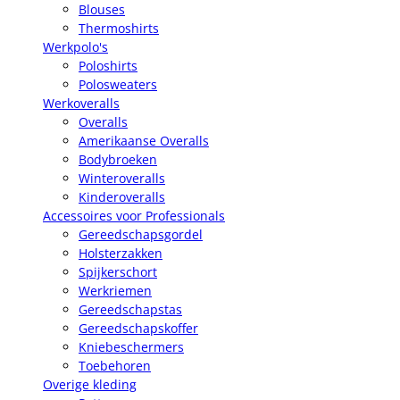
Blouses
Thermoshirts
Werkpolo's
Poloshirts
Polosweaters
Werkoveralls
Overalls
Amerikaanse Overalls
Bodybroeken
Winteroveralls
Kinderoveralls
Accessoires voor Professionals
Gereedschapsgordel
Holsterzakken
Spijkerschort
Werkriemen
Gereedschapstas
Gereedschapskoffer
Kniebeschermers
Toebehoren
Overige kleding