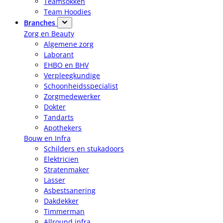
Teamsokken
Team Hoodies
Branches
Zorg en Beauty
Algemene zorg
Laborant
EHBO en BHV
Verpleegkundige
Schoonheidsspecialist
Zorgmedewerker
Dokter
Tandarts
Apothekers
Bouw en Infra
Schilders en stukadoors
Elektricien
Stratenmaker
Lasser
Asbestsanering
Dakdekker
Timmerman
Allround infra