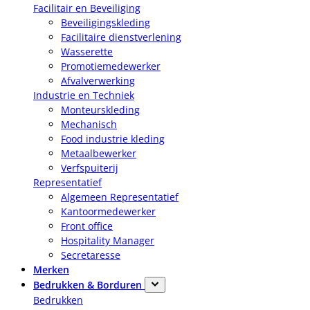
Facilitair en Beveiliging
Beveiligingskleding
Facilitaire dienstverlening
Wasserette
Promotiemedewerker
Afvalverwerking
Industrie en Techniek
Monteurskleding
Mechanisch
Food industrie kleding
Metaalbewerker
Verfspuiterij
Representatief
Algemeen Representatief
Kantoormedewerker
Front office
Hospitality Manager
Secretaresse
Merken
Bedrukken & Borduren
Bedrukken