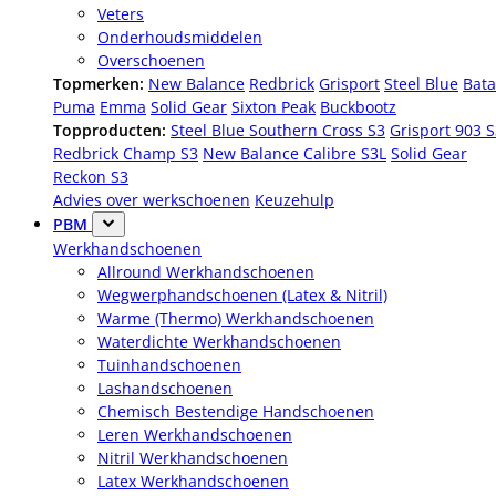
Veters
Onderhoudsmiddelen
Overschoenen
Topmerken:
New Balance
Redbrick
Grisport
Steel Blue
Bata
Puma
Emma
Solid Gear
Sixton Peak
Buckbootz
Topproducten:
Steel Blue Southern Cross S3
Grisport 903 
Redbrick Champ S3
New Balance Calibre S3L
Solid Gear
Reckon S3
Advies over werkschoenen
Keuzehulp
PBM
Werkhandschoenen
Allround Werkhandschoenen
Wegwerphandschoenen (Latex & Nitril)
Warme (Thermo) Werkhandschoenen
Waterdichte Werkhandschoenen
Tuinhandschoenen
Lashandschoenen
Chemisch Bestendige Handschoenen
Leren Werkhandschoenen
Nitril Werkhandschoenen
Latex Werkhandschoenen