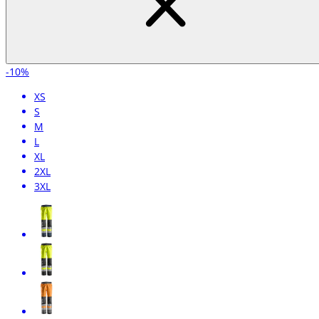
-10%
XS
S
M
L
XL
2XL
3XL