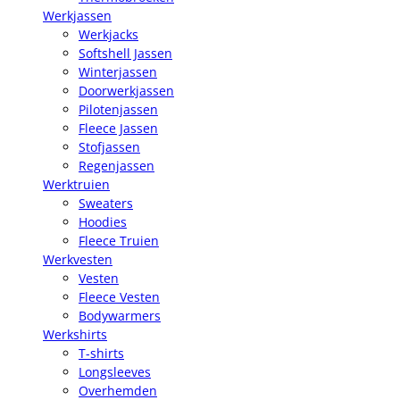
Werkjassen
Werkjacks
Softshell Jassen
Winterjassen
Doorwerkjassen
Pilotenjassen
Fleece Jassen
Stofjassen
Regenjassen
Werktruien
Sweaters
Hoodies
Fleece Truien
Werkvesten
Vesten
Fleece Vesten
Bodywarmers
Werkshirts
T-shirts
Longsleeves
Overhemden