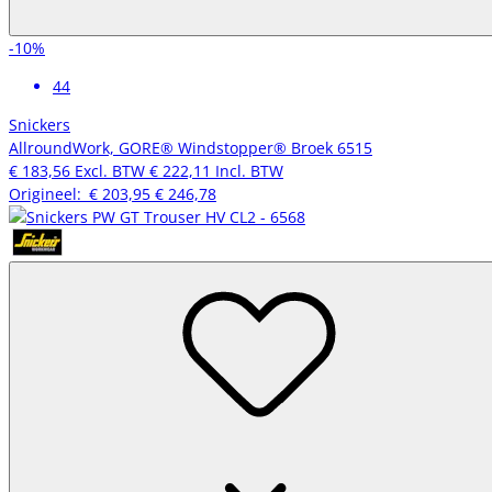
-10%
44
Snickers
AllroundWork, GORE® Windstopper® Broek 6515
€ 183,56
Excl. BTW
€ 222,11
Incl. BTW
Origineel:
€ 203,95
€ 246,78