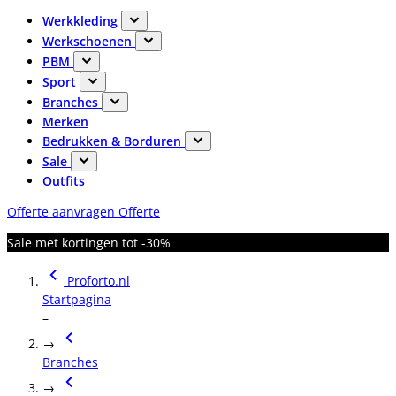
Werkkleding
Werkschoenen
PBM
Sport
Branches
Merken
Bedrukken & Borduren
Sale
Outfits
Offerte aanvragen
Offerte
Sale met kortingen tot -30%
Proforto.nl
Startpagina
–
→
Branches
→