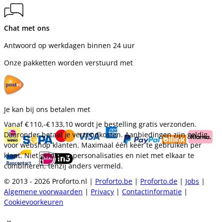
Chat met ons
Antwoord op werkdagen binnen 24 uur
Onze pakketten worden verstuurd met
Je kan bij ons betalen met
Vanaf
€ 110,-
€ 133,10
wordt je bestelling gratis verzonden.
Daaronder betaal je verzendkosten. Aanbiedingen zijn geldig
voor webshop klanten. Maximaal één keer te gebruiken per
klant. Niet geldig op personalisaties en niet met elkaar te
combineren, tenzij anders vermeld.
© 2013 - 2026 Proforto.nl |
Proforto.be
|
Proforto.de
|
Jobs
|
Algemene voorwaarden
|
Privacy
|
Contactinformatie
|
Cookievoorkeuren