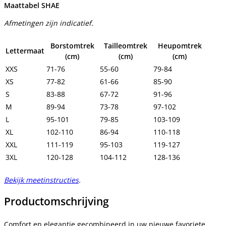
Maattabel SHAE
Afmetingen zijn indicatief.
Borstomtrek
Tailleomtrek
Heupomtrek
Lettermaat
(cm)
(cm)
(cm)
XXS
71-76
55-60
79-84
XS
77-82
61-66
85-90
S
83-88
67-72
91-96
M
89-94
73-78
97-102
L
95-101
79-85
103-109
XL
102-110
86-94
110-118
XXL
111-119
95-103
119-127
3XL
120-128
104-112
128-136
Bekijk meetinstructies
.
Productomschrijving
Comfort en elegantie gecombineerd in uw nieuwe favoriete