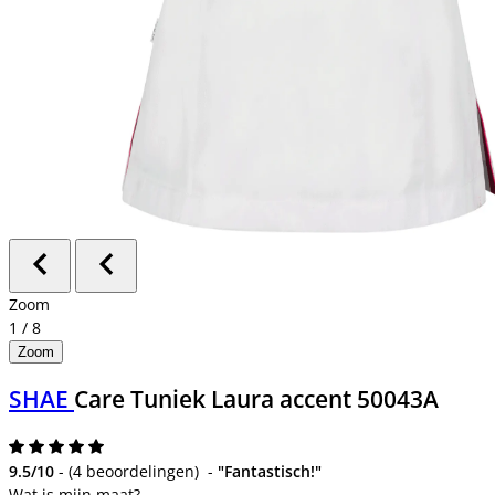
Zoom
1
/
8
Zoom
SHAE
Care Tuniek Laura accent 50043A
9.5/10
-
(
4 beoordelingen
)
-
"Fantastisch!"