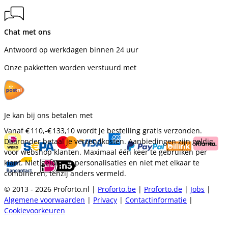
Chat met ons
Antwoord op werkdagen binnen 24 uur
Onze pakketten worden verstuurd met
Je kan bij ons betalen met
Vanaf
€ 110,-
€ 133,10
wordt je bestelling gratis verzonden.
Daaronder betaal je verzendkosten. Aanbiedingen zijn geldig
voor webshop klanten. Maximaal één keer te gebruiken per
klant. Niet geldig op personalisaties en niet met elkaar te
combineren, tenzij anders vermeld.
© 2013 - 2026 Proforto.nl |
Proforto.be
|
Proforto.de
|
Jobs
|
Algemene voorwaarden
|
Privacy
|
Contactinformatie
|
Cookievoorkeuren