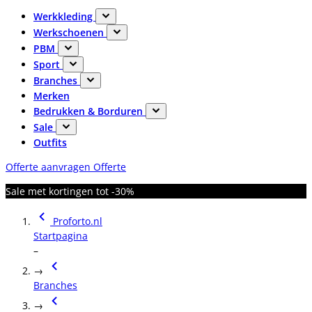
Werkkleding
Werkschoenen
PBM
Sport
Branches
Merken
Bedrukken & Borduren
Sale
Outfits
Offerte aanvragen
Offerte
Sale met kortingen tot -30%
Proforto.nl
Startpagina
–
→
Branches
→