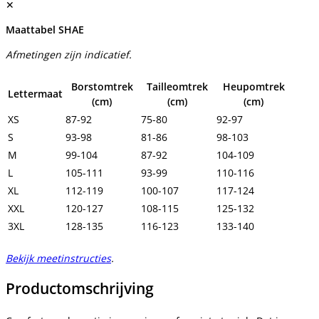
✕
Maattabel SHAE
Afmetingen zijn indicatief.
Borstomtrek
Tailleomtrek
Heupomtrek
Lettermaat
(cm)
(cm)
(cm)
XS
87-92
75-80
92-97
S
93-98
81-86
98-103
M
99-104
87-92
104-109
L
105-111
93-99
110-116
XL
112-119
100-107
117-124
XXL
120-127
108-115
125-132
3XL
128-135
116-123
133-140
Bekijk meetinstructies
.
Productomschrijving