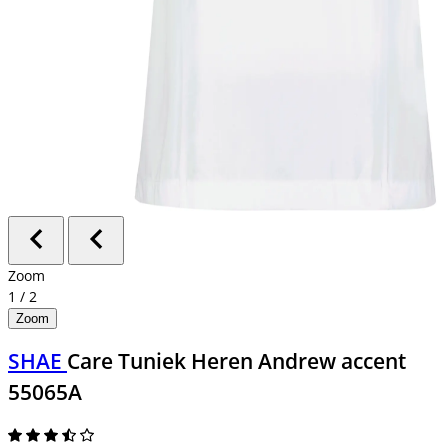
Zoom
1
/
2
Zoom
SHAE
Care Tuniek Heren Andrew accent
55065A