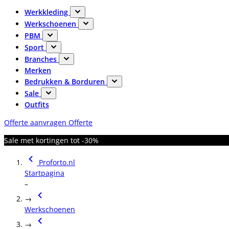
Werkkleding
Werkschoenen
PBM
Sport
Branches
Merken
Bedrukken & Borduren
Sale
Outfits
Offerte aanvragen
Offerte
Sale met kortingen tot -30%
Proforto.nl
Startpagina
–
→
Werkschoenen
→