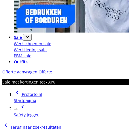
Sale
Werkschoenen sale
Werkkleding sale
PBM sale
Outfits
Offerte aanvragen
Offerte
Sale met kortingen tot -30%
Proforto.nl
Startpagina
→
Safety Jogger
Terug naar zoekresultaten