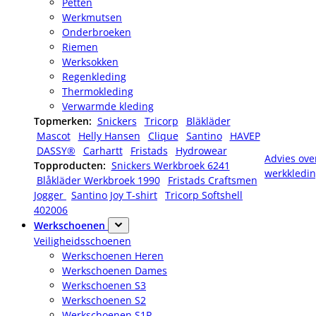
Petten
Werkmutsen
Onderbroeken
Riemen
Werksokken
Regenkleding
Thermokleding
Verwarmde kleding
Topmerken:
Snickers
Tricorp
Bläkläder
Mascot
Helly Hansen
Clique
Santino
HAVEP
DASSY®
Carhartt
Fristads
Hydrowear
Advies ove
Topproducten:
Snickers Werkbroek 6241
werkkledi
Blåkläder Werkbroek 1990
Fristads Craftsmen
Jogger
Santino Joy T-shirt
Tricorp Softshell
402006
Werkschoenen
Veiligheidsschoenen
Werkschoenen Heren
Werkschoenen Dames
Werkschoenen S3
Werkschoenen S2
Werkschoenen S1P