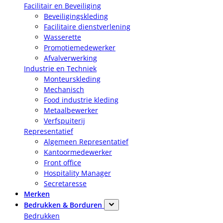
Facilitair en Beveiliging
Beveiligingskleding
Facilitaire dienstverlening
Wasserette
Promotiemedewerker
Afvalverwerking
Industrie en Techniek
Monteurskleding
Mechanisch
Food industrie kleding
Metaalbewerker
Verfspuiterij
Representatief
Algemeen Representatief
Kantoormedewerker
Front office
Hospitality Manager
Secretaresse
Merken
Bedrukken & Borduren
Bedrukken