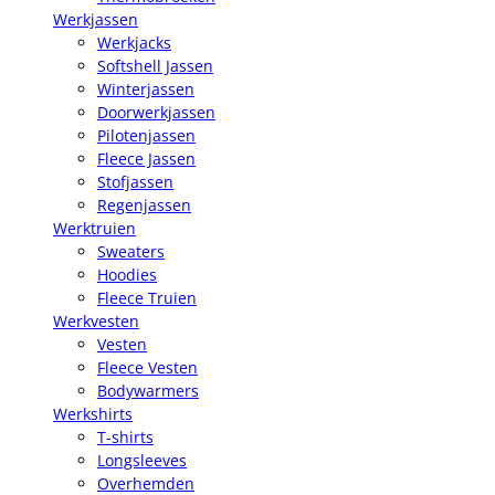
Werkjassen
Werkjacks
Softshell Jassen
Winterjassen
Doorwerkjassen
Pilotenjassen
Fleece Jassen
Stofjassen
Regenjassen
Werktruien
Sweaters
Hoodies
Fleece Truien
Werkvesten
Vesten
Fleece Vesten
Bodywarmers
Werkshirts
T-shirts
Longsleeves
Overhemden