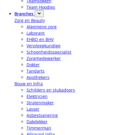
Teamsokken
Team Hoodies
Branches
Zorg en Beauty
Algemene zorg
Laborant
EHBO en BHV
Verpleegkundige
Schoonheidsspecialist
Zorgmedewerker
Dokter
Tandarts
Apothekers
Bouw en Infra
Schilders en stukadoors
Elektricien
Stratenmaker
Lasser
Asbestsanering
Dakdekker
Timmerman
Allround infra