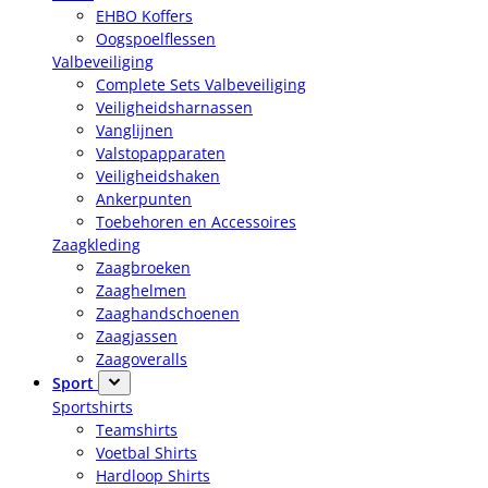
EHBO Koffers
Oogspoelflessen
Valbeveiliging
Complete Sets Valbeveiliging
Veiligheidsharnassen
Vanglijnen
Valstopapparaten
Veiligheidshaken
Ankerpunten
Toebehoren en Accessoires
Zaagkleding
Zaagbroeken
Zaaghelmen
Zaaghandschoenen
Zaagjassen
Zaagoveralls
Sport
Sportshirts
Teamshirts
Voetbal Shirts
Hardloop Shirts