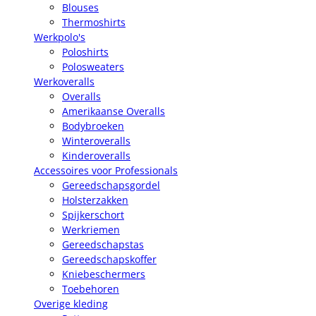
Blouses
Thermoshirts
Werkpolo's
Poloshirts
Polosweaters
Werkoveralls
Overalls
Amerikaanse Overalls
Bodybroeken
Winteroveralls
Kinderoveralls
Accessoires voor Professionals
Gereedschapsgordel
Holsterzakken
Spijkerschort
Werkriemen
Gereedschapstas
Gereedschapskoffer
Kniebeschermers
Toebehoren
Overige kleding