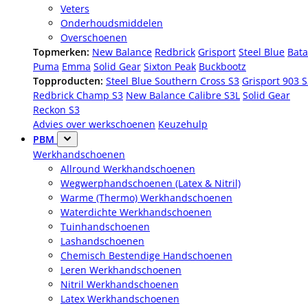
Veters
Onderhoudsmiddelen
Overschoenen
Topmerken:
New Balance
Redbrick
Grisport
Steel Blue
Bata
Puma
Emma
Solid Gear
Sixton Peak
Buckbootz
Topproducten:
Steel Blue Southern Cross S3
Grisport 903 
Redbrick Champ S3
New Balance Calibre S3L
Solid Gear
Reckon S3
Advies over werkschoenen
Keuzehulp
PBM
Werkhandschoenen
Allround Werkhandschoenen
Wegwerphandschoenen (Latex & Nitril)
Warme (Thermo) Werkhandschoenen
Waterdichte Werkhandschoenen
Tuinhandschoenen
Lashandschoenen
Chemisch Bestendige Handschoenen
Leren Werkhandschoenen
Nitril Werkhandschoenen
Latex Werkhandschoenen