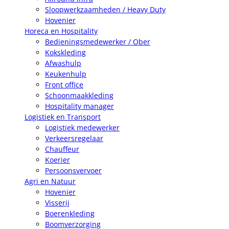
Sloopwerkzaamheden / Heavy Duty
Hovenier
Horeca en Hospitality
Bedieningsmedewerker / Ober
Kokskleding
Afwashulp
Keukenhulp
Front office
Schoonmaakkleding
Hospitality manager
Logistiek en Transport
Logistiek medewerker
Verkeersregelaar
Chauffeur
Koerier
Persoonsvervoer
Agri en Natuur
Hovenier
Visserij
Boerenkleding
Boomverzorging