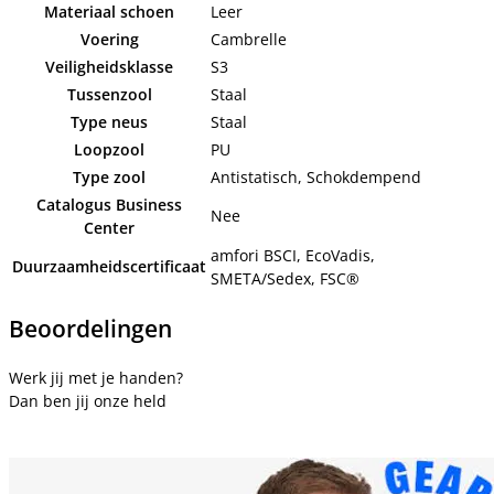
Materiaal schoen
Leer
Voering
Cambrelle
Veiligheidsklasse
S3
Tussenzool
Staal
Type neus
Staal
Loopzool
PU
Type zool
Antistatisch, Schokdempend
Catalogus Business
Nee
Center
amfori BSCI, EcoVadis,
Duurzaamheidscertificaat
SMETA/Sedex, FSC®
Beoordelingen
Werk jij met je handen?
Dan ben jij onze held