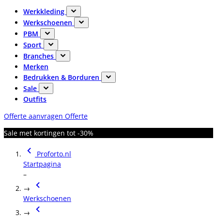
Werkkleding
Werkschoenen
PBM
Sport
Branches
Merken
Bedrukken & Borduren
Sale
Outfits
Offerte aanvragen
Offerte
Sale met kortingen tot -30%
Proforto.nl
Startpagina
–
→
Werkschoenen
→