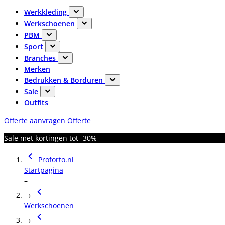
Werkkleding
Werkschoenen
PBM
Sport
Branches
Merken
Bedrukken & Borduren
Sale
Outfits
Offerte aanvragen
Offerte
Sale met kortingen tot -30%
Proforto.nl
Startpagina
–
→
Werkschoenen
→