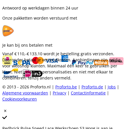
Antwoord op werkdagen binnen 24 uur
Onze pakketten worden verstuurd met
Je kan bij ons betalen met
Vanaf
€ 110,-
€ 133,10
wordt je bestelling gratis verzonden.
Daaronder betaal je verzendkosten. Aanbiedingen zijn geldig
voor webshop klanten. Maximaal één keer te gebruiken per
klant. Niet geldig op personalisaties en niet met elkaar te
combineren, tenzij anders vermeld.
© 2013 - 2026 Proforto.nl |
Proforto.be
|
Proforto.de
|
Jobs
|
Algemene voorwaarden
|
Privacy
|
Contactinformatie
|
Cookievoorkeuren
Redbrick Pulse Speed Lace Werkschoen S3 Hoog is aan je