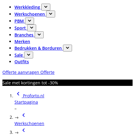
Werkkleding
Werkschoenen
PBM
Sport
Branches
Merken
Bedrukken & Borduren
Sale
Outfits
Offerte aanvragen
Offerte
Sale met kortingen tot -30%
Proforto.nl
Startpagina
–
→
Werkschoenen
→