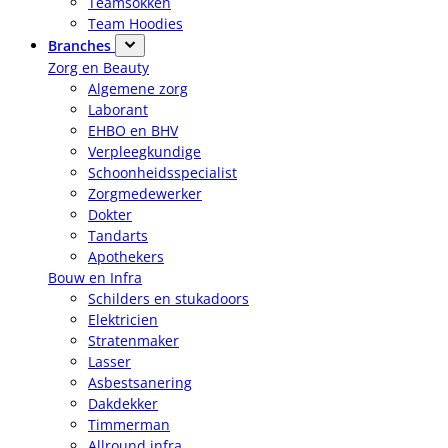
Teamsokken
Team Hoodies
Branches
Zorg en Beauty
Algemene zorg
Laborant
EHBO en BHV
Verpleegkundige
Schoonheidsspecialist
Zorgmedewerker
Dokter
Tandarts
Apothekers
Bouw en Infra
Schilders en stukadoors
Elektricien
Stratenmaker
Lasser
Asbestsanering
Dakdekker
Timmerman
Allround infra