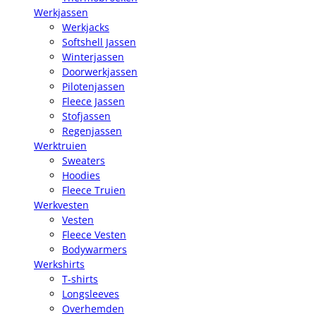
Werkjassen
Werkjacks
Softshell Jassen
Winterjassen
Doorwerkjassen
Pilotenjassen
Fleece Jassen
Stofjassen
Regenjassen
Werktruien
Sweaters
Hoodies
Fleece Truien
Werkvesten
Vesten
Fleece Vesten
Bodywarmers
Werkshirts
T-shirts
Longsleeves
Overhemden