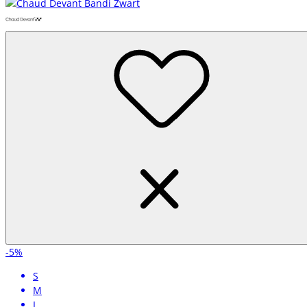
-5%
S
M
L