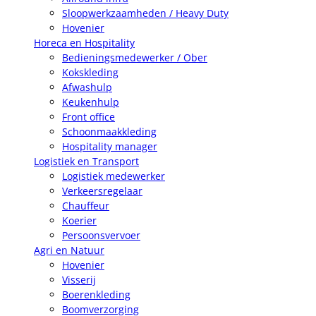
Sloopwerkzaamheden / Heavy Duty
Hovenier
Horeca en Hospitality
Bedieningsmedewerker / Ober
Kokskleding
Afwashulp
Keukenhulp
Front office
Schoonmaakkleding
Hospitality manager
Logistiek en Transport
Logistiek medewerker
Verkeersregelaar
Chauffeur
Koerier
Persoonsvervoer
Agri en Natuur
Hovenier
Visserij
Boerenkleding
Boomverzorging