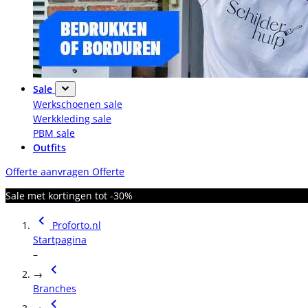
Sale
Werkschoenen sale
Werkkleding sale
PBM sale
Outfits
Offerte aanvragen
Offerte
Sale met kortingen tot -30%
Proforto.nl
Startpagina
–
→
Branches