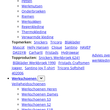
Petten
Werkmutsen
Onderbroeken
Riemen
Werksokken
Regenkleding
Thermokleding
Verwarmde kleding
Topmerken:
Snickers
Tricorp
Bläkläder
Mascot
Helly Hansen
Clique
Santino
HAVEP
DASSY®
Carhartt
Fristads
Hydrowear
Advies ove
Topproducten:
Snickers Werkbroek 6241
werkkledi
Blåkläder Werkbroek 1990
Fristads Craftsmen
Jogger
Santino Joy T-shirt
Tricorp Softshell
402006
Werkschoenen
Veiligheidsschoenen
Werkschoenen Heren
Werkschoenen Dames
Werkschoenen S3
Werkschoenen S2
Werkschoenen S1P