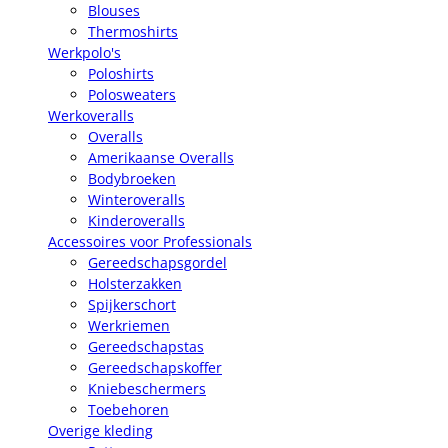
Blouses
Thermoshirts
Werkpolo's
Poloshirts
Polosweaters
Werkoveralls
Overalls
Amerikaanse Overalls
Bodybroeken
Winteroveralls
Kinderoveralls
Accessoires voor Professionals
Gereedschapsgordel
Holsterzakken
Spijkerschort
Werkriemen
Gereedschapstas
Gereedschapskoffer
Kniebeschermers
Toebehoren
Overige kleding