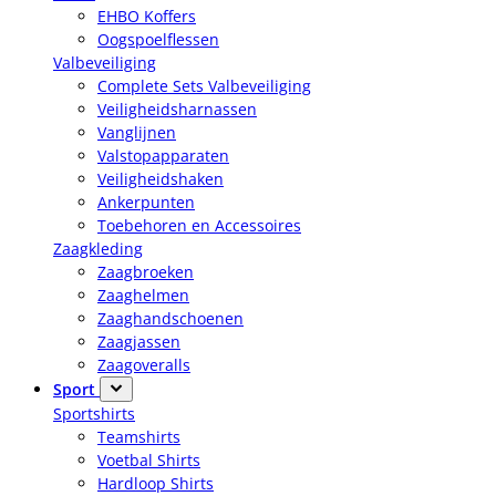
EHBO Koffers
Oogspoelflessen
Valbeveiliging
Complete Sets Valbeveiliging
Veiligheidsharnassen
Vanglijnen
Valstopapparaten
Veiligheidshaken
Ankerpunten
Toebehoren en Accessoires
Zaagkleding
Zaagbroeken
Zaaghelmen
Zaaghandschoenen
Zaagjassen
Zaagoveralls
Sport
Sportshirts
Teamshirts
Voetbal Shirts
Hardloop Shirts