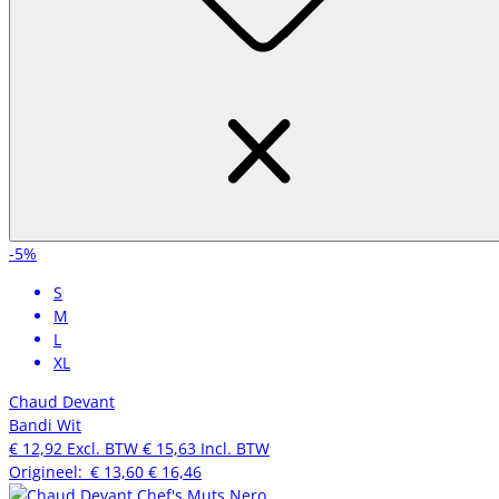
-5%
S
M
L
XL
Chaud Devant
Bandi Wit
€ 12,92
Excl. BTW
€ 15,63
Incl. BTW
Origineel:
€ 13,60
€ 16,46