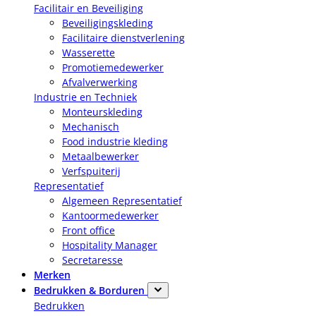
Facilitair en Beveiliging
Beveiligingskleding
Facilitaire dienstverlening
Wasserette
Promotiemedewerker
Afvalverwerking
Industrie en Techniek
Monteurskleding
Mechanisch
Food industrie kleding
Metaalbewerker
Verfspuiterij
Representatief
Algemeen Representatief
Kantoormedewerker
Front office
Hospitality Manager
Secretaresse
Merken
Bedrukken & Borduren
Bedrukken