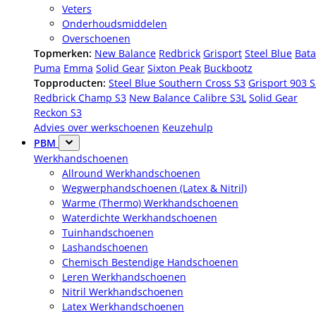
Veters
Onderhoudsmiddelen
Overschoenen
Topmerken:
New Balance
Redbrick
Grisport
Steel Blue
Bata
Puma
Emma
Solid Gear
Sixton Peak
Buckbootz
Topproducten:
Steel Blue Southern Cross S3
Grisport 903 
Redbrick Champ S3
New Balance Calibre S3L
Solid Gear
Reckon S3
Advies over werkschoenen
Keuzehulp
PBM
Werkhandschoenen
Allround Werkhandschoenen
Wegwerphandschoenen (Latex & Nitril)
Warme (Thermo) Werkhandschoenen
Waterdichte Werkhandschoenen
Tuinhandschoenen
Lashandschoenen
Chemisch Bestendige Handschoenen
Leren Werkhandschoenen
Nitril Werkhandschoenen
Latex Werkhandschoenen