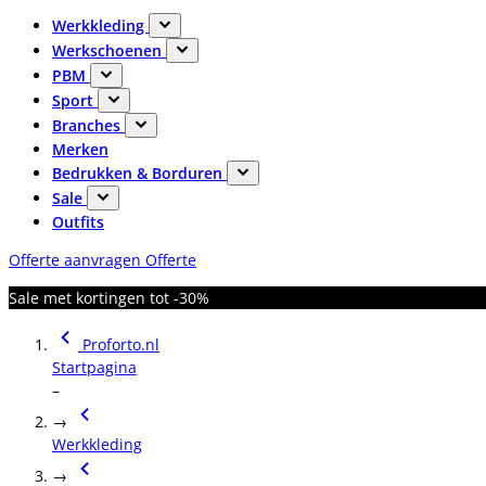
Werkkleding
Werkschoenen
PBM
Sport
Branches
Merken
Bedrukken & Borduren
Sale
Outfits
Offerte aanvragen
Offerte
Sale met kortingen tot -30%
Proforto.nl
Startpagina
–
→
Werkkleding
→