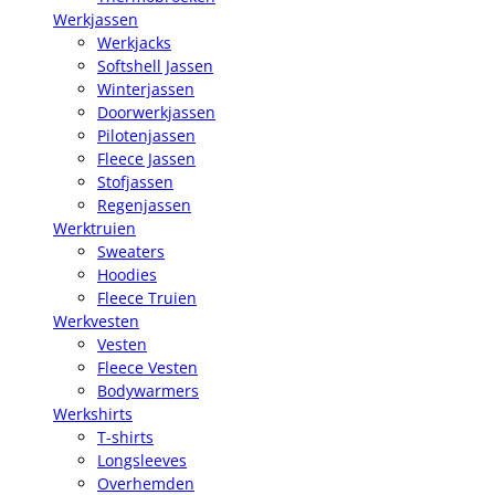
Werkjassen
Werkjacks
Softshell Jassen
Winterjassen
Doorwerkjassen
Pilotenjassen
Fleece Jassen
Stofjassen
Regenjassen
Werktruien
Sweaters
Hoodies
Fleece Truien
Werkvesten
Vesten
Fleece Vesten
Bodywarmers
Werkshirts
T-shirts
Longsleeves
Overhemden