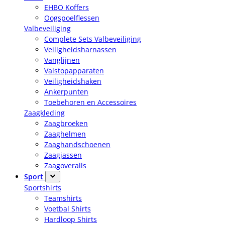
EHBO Koffers
Oogspoelflessen
Valbeveiliging
Complete Sets Valbeveiliging
Veiligheidsharnassen
Vanglijnen
Valstopapparaten
Veiligheidshaken
Ankerpunten
Toebehoren en Accessoires
Zaagkleding
Zaagbroeken
Zaaghelmen
Zaaghandschoenen
Zaagjassen
Zaagoveralls
Sport
Sportshirts
Teamshirts
Voetbal Shirts
Hardloop Shirts