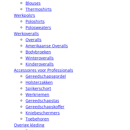
Blouses
Thermoshirts
Werkpolo's
Poloshirts
Polosweaters
Werkoveralls
Overalls
Amerikaanse Overalls
Bodybroeken
Winteroveralls
Kinderoveralls
Accessoires voor Professionals
Gereedschapsgordel
Holsterzakken
Spijkerschort
Werkriemen
Gereedschapstas
Gereedschapskoffer
Kniebeschermers
Toebehoren
Overige kleding