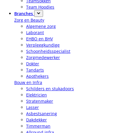
Teamsokken
Team Hoodies
Branches
Zorg en Beauty
Algemene zorg
Laborant
EHBO en BHV
Verpleegkundige
Schoonheidsspecialist
Zorgmedewerker
Dokter
Tandarts
Apothekers
Bouw en Infra
Schilders en stukadoors
Elektricien
Stratenmaker
Lasser
Asbestsanering
Dakdekker
Timmerman
Allround infra