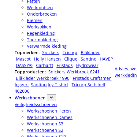
Petten
Werkmutsen
Onderbroeken
Riemen
Werksokken
Regenkleding
Thermokleding
Verwarmde kleding
Topmerken:
Snickers
Tricorp
Bläkläder
Mascot
Helly Hansen
Clique
Santino
HAVEP
DASSY®
Carhartt
Fristads
Hydrowear
Advies ove
Topproducten:
Snickers Werkbroek 6241
werkkledi
Blåkläder Werkbroek 1990
Fristads Craftsmen
Jogger
Santino Joy T-shirt
Tricorp Softshell
402006
Werkschoenen
Veiligheidsschoenen
Werkschoenen Heren
Werkschoenen Dames
Werkschoenen S3
Werkschoenen S2
Werkschoenen S1P