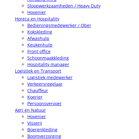
Sloopwerkzaamheden / Heavy Duty
Hovenier
Horeca en Hospitality
Bedieningsmedewerker / Ober
Kokskleding
Afwashulp
Keukenhulp
Front office
Schoonmaakkleding
Hospitality manager
Logistiek en Transport
Logistiek medewerker
Verkeersregelaar
Chauffeur
Koerier
Persoonsvervoer
Agri en Natuur
Hovenier
Visserij
Boerenkleding
Boomverzorging