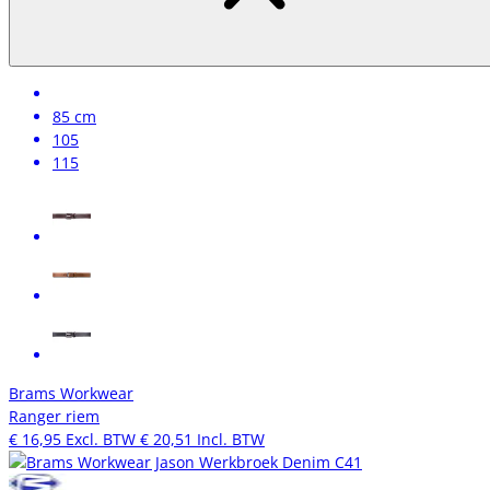
85 cm
105
115
Brams Workwear
Ranger riem
€ 16,95
Excl. BTW
€ 20,51
Incl. BTW