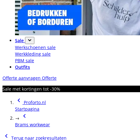
Sale
Werkschoenen sale
Werkkleding sale
PBM sale
Outfits
Offerte aanvragen
Offerte
Sale met kortingen tot -30%
Proforto.nl
Startpagina
→
Brams workwear
Terug naar zoekresultaten