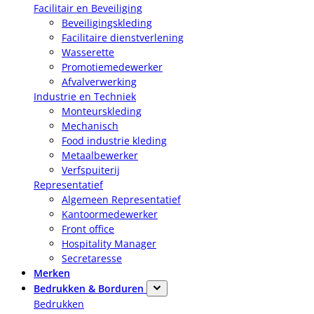
Facilitair en Beveiliging
Beveiligingskleding
Facilitaire dienstverlening
Wasserette
Promotiemedewerker
Afvalverwerking
Industrie en Techniek
Monteurskleding
Mechanisch
Food industrie kleding
Metaalbewerker
Verfspuiterij
Representatief
Algemeen Representatief
Kantoormedewerker
Front office
Hospitality Manager
Secretaresse
Merken
Bedrukken & Borduren
Bedrukken