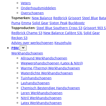
Veters
Onderhoudsmiddelen
Overschoenen
Topmerken:
New Balance
Redbrick
Grisport
Steel Blue
Bata
Puma
Emma
Solid Gear
Sixton Peak
Buckbootz
Topproducten:
Steel Blue Southern Cross S3
Grisport 903 
Redbrick Champ S3
New Balance Calibre S3L
Solid Gear
Reckon S3
Advies over werkschoenen
Keuzehulp
PBM
Werkhandschoenen
Allround Werkhandschoenen
Wegwerphandschoenen (Latex & Nitril)
Warme (Thermo) Werkhandschoenen
Waterdichte Werkhandschoenen
Tuinhandschoenen
Lashandschoenen
Chemisch Bestendige Handschoenen
Leren Werkhandschoenen
Nitril Werkhandschoenen
Latex Werkhandschoenen