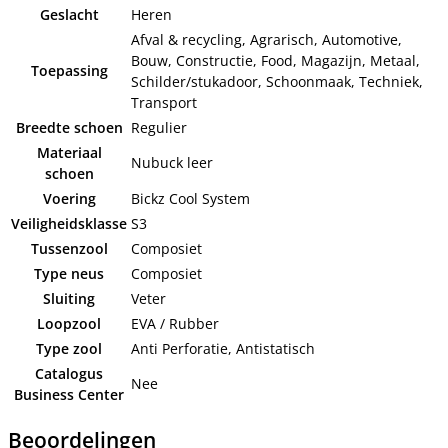
Geslacht
Heren
Afval & recycling, Agrarisch, Automotive,
Bouw, Constructie, Food, Magazijn, Metaal,
Toepassing
Schilder/stukadoor, Schoonmaak, Techniek,
Transport
Breedte schoen
Regulier
Materiaal
Nubuck leer
schoen
Voering
Bickz Cool System
Veiligheidsklasse
S3
Tussenzool
Composiet
Type neus
Composiet
Sluiting
Veter
Loopzool
EVA / Rubber
Type zool
Anti Perforatie, Antistatisch
Catalogus
Nee
Business Center
Beoordelingen