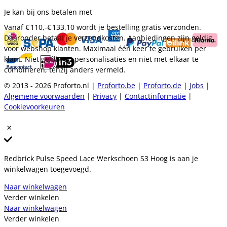
Je kan bij ons betalen met
Vanaf
€ 110,-
€ 133,10
wordt je bestelling gratis verzonden.
Daaronder betaal je verzendkosten. Aanbiedingen zijn geldig
voor webshop klanten. Maximaal één keer te gebruiken per
klant. Niet geldig op personalisaties en niet met elkaar te
combineren, tenzij anders vermeld.
© 2013 - 2026 Proforto.nl |
Proforto.be
|
Proforto.de
|
Jobs
|
Algemene voorwaarden
|
Privacy
|
Contactinformatie
|
Cookievoorkeuren
Redbrick Pulse Speed Lace Werkschoen S3 Hoog is aan je
winkelwagen toegevoegd.
Naar winkelwagen
Verder winkelen
Naar winkelwagen
Verder winkelen