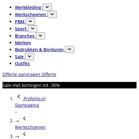
Werkkleding
Werkschoenen
PBM
Sport
Branches
Merken
Bedrukken & Borduren
Sale
Outfits
Offerte aanvragen
Offerte
Sale met kortingen tot -30%
Proforto.nl
Startpagina
–
→
Werkschoenen
→