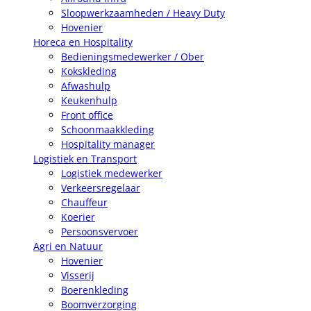
Sloopwerkzaamheden / Heavy Duty
Hovenier
Horeca en Hospitality
Bedieningsmedewerker / Ober
Kokskleding
Afwashulp
Keukenhulp
Front office
Schoonmaakkleding
Hospitality manager
Logistiek en Transport
Logistiek medewerker
Verkeersregelaar
Chauffeur
Koerier
Persoonsvervoer
Agri en Natuur
Hovenier
Visserij
Boerenkleding
Boomverzorging