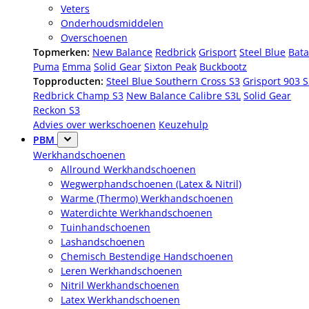
Veters
Onderhoudsmiddelen
Overschoenen
Topmerken:
New Balance
Redbrick
Grisport
Steel Blue
Bata
Puma
Emma
Solid Gear
Sixton Peak
Buckbootz
Topproducten:
Steel Blue Southern Cross S3
Grisport 903 
Redbrick Champ S3
New Balance Calibre S3L
Solid Gear
Reckon S3
Advies over werkschoenen
Keuzehulp
PBM
Werkhandschoenen
Allround Werkhandschoenen
Wegwerphandschoenen (Latex & Nitril)
Warme (Thermo) Werkhandschoenen
Waterdichte Werkhandschoenen
Tuinhandschoenen
Lashandschoenen
Chemisch Bestendige Handschoenen
Leren Werkhandschoenen
Nitril Werkhandschoenen
Latex Werkhandschoenen