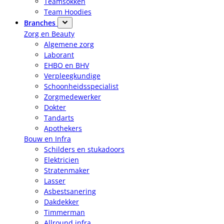
Teamsokken
Team Hoodies
Branches
Zorg en Beauty
Algemene zorg
Laborant
EHBO en BHV
Verpleegkundige
Schoonheidsspecialist
Zorgmedewerker
Dokter
Tandarts
Apothekers
Bouw en Infra
Schilders en stukadoors
Elektricien
Stratenmaker
Lasser
Asbestsanering
Dakdekker
Timmerman
Allround infra