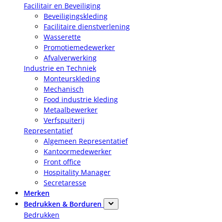
Facilitair en Beveiliging
Beveiligingskleding
Facilitaire dienstverlening
Wasserette
Promotiemedewerker
Afvalverwerking
Industrie en Techniek
Monteurskleding
Mechanisch
Food industrie kleding
Metaalbewerker
Verfspuiterij
Representatief
Algemeen Representatief
Kantoormedewerker
Front office
Hospitality Manager
Secretaresse
Merken
Bedrukken & Borduren
Bedrukken