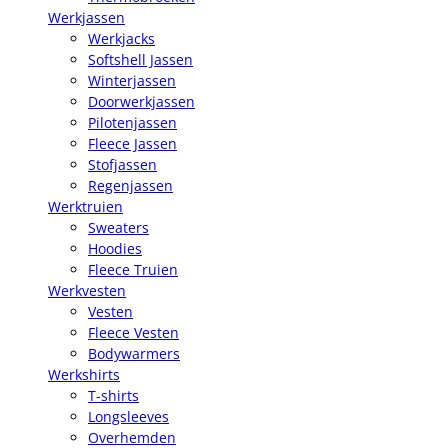
Werkjassen
Werkjacks
Softshell Jassen
Winterjassen
Doorwerkjassen
Pilotenjassen
Fleece Jassen
Stofjassen
Regenjassen
Werktruien
Sweaters
Hoodies
Fleece Truien
Werkvesten
Vesten
Fleece Vesten
Bodywarmers
Werkshirts
T-shirts
Longsleeves
Overhemden