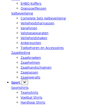
EHBO Koffers
Oogspoelflessen
Valbeveiliging
Complete Sets Valbeveiliging
Veiligheidsharnassen
Vanglijnen
Valstopapparaten
Veiligheidshaken
Ankerpunten
Toebehoren en Accessoires
Zaagkleding
Zaagbroeken
Zaaghelmen
Zaaghandschoenen
Zaagjassen
Zaagoveralls
Sport
Sportshirts
Teamshirts
Voetbal Shirts
Hardloop Shirts