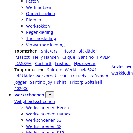
Petten
Werkmutsen
Onderbroeken
Riemen
Werksokken
Regenkleding
Thermokleding
Verwarmde kleding
Topmerken:
Snickers
Tricorp
Bläkläder
Mascot
Helly Hansen
Clique
Santino
HAVEP
DASSY®
Carhartt
Fristads
Hydrowear
Advies ove
Topproducten:
Snickers Werkbroek 6241
werkkledi
Blåkläder Werkbroek 1990
Fristads Craftsmen
Jogger
Santino Joy T-shirt
Tricorp Softshell
402006
Werkschoenen
Veiligheidsschoenen
Werkschoenen Heren
Werkschoenen Dames
Werkschoenen S3
Werkschoenen S2
Werkschoenen S1P