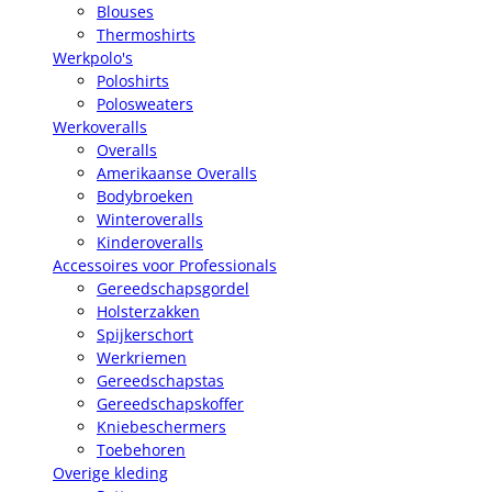
Blouses
Thermoshirts
Werkpolo's
Poloshirts
Polosweaters
Werkoveralls
Overalls
Amerikaanse Overalls
Bodybroeken
Winteroveralls
Kinderoveralls
Accessoires voor Professionals
Gereedschapsgordel
Holsterzakken
Spijkerschort
Werkriemen
Gereedschapstas
Gereedschapskoffer
Kniebeschermers
Toebehoren
Overige kleding