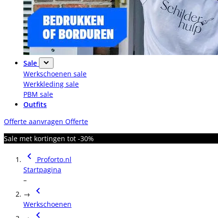
Sale
Werkschoenen sale
Werkkleding sale
PBM sale
Outfits
Offerte aanvragen
Offerte
Sale met kortingen tot -30%
Proforto.nl
Startpagina
–
→
Werkschoenen