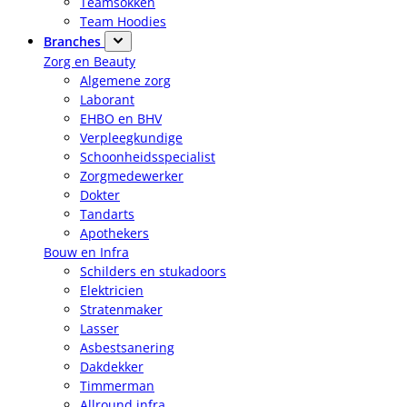
Teamsokken
Team Hoodies
Branches
Zorg en Beauty
Algemene zorg
Laborant
EHBO en BHV
Verpleegkundige
Schoonheidsspecialist
Zorgmedewerker
Dokter
Tandarts
Apothekers
Bouw en Infra
Schilders en stukadoors
Elektricien
Stratenmaker
Lasser
Asbestsanering
Dakdekker
Timmerman
Allround infra