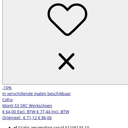
-10%
In verschillende maten beschikbaar
Cofra
Monti S3 SRC Werkschoen
€ 64,00
Excl. BTW
€ 77,44
Incl. BTW
Origineel:
€ 71,12
€ 86,06
Gratis verzending
vanaf
€110
€133,10