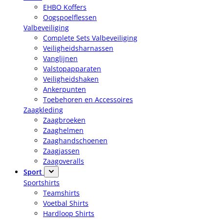
EHBO Koffers
Oogspoelflessen
Valbeveiliging
Complete Sets Valbeveiliging
Veiligheidsharnassen
Vanglijnen
Valstopapparaten
Veiligheidshaken
Ankerpunten
Toebehoren en Accessoires
Zaagkleding
Zaagbroeken
Zaaghelmen
Zaaghandschoenen
Zaagjassen
Zaagoveralls
Sport
Sportshirts
Teamshirts
Voetbal Shirts
Hardloop Shirts