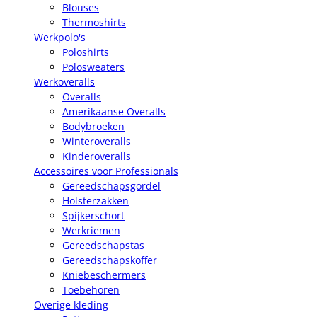
Blouses
Thermoshirts
Werkpolo's
Poloshirts
Polosweaters
Werkoveralls
Overalls
Amerikaanse Overalls
Bodybroeken
Winteroveralls
Kinderoveralls
Accessoires voor Professionals
Gereedschapsgordel
Holsterzakken
Spijkerschort
Werkriemen
Gereedschapstas
Gereedschapskoffer
Kniebeschermers
Toebehoren
Overige kleding