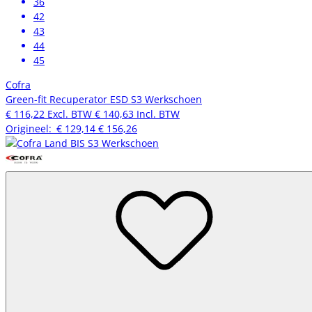
36
42
43
44
45
Cofra
Green-fit Recuperator ESD S3 Werkschoen
€ 116,22
Excl. BTW
€ 140,63
Incl. BTW
Origineel:
€ 129,14
€ 156,26