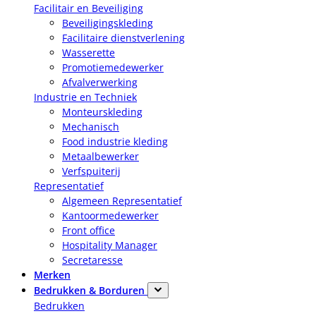
Facilitair en Beveiliging
Beveiligingskleding
Facilitaire dienstverlening
Wasserette
Promotiemedewerker
Afvalverwerking
Industrie en Techniek
Monteurskleding
Mechanisch
Food industrie kleding
Metaalbewerker
Verfspuiterij
Representatief
Algemeen Representatief
Kantoormedewerker
Front office
Hospitality Manager
Secretaresse
Merken
Bedrukken & Borduren
Bedrukken