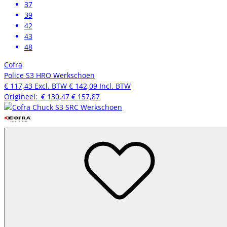
37
39
42
43
48
Cofra
Police S3 HRO Werkschoen
€ 117,43
Excl. BTW
€ 142,09
Incl. BTW
Origineel:
€ 130,47
€ 157,87