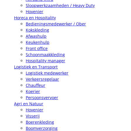
Sloopwerkzaamheden / Heavy Duty
Hovenier
Horeca en Hospitality
Bedieningsmedewerker / Ober
Kokskleding
Afwashulp
Keukenhulp
Front office
Schoonmaakkleding
Hospitality manager
Logistiek en Transport
Logistiek medewerker
Verkeersregelaar
Chauffeur
Koerier
Persoonsvervoer
Agri en Natuur
Hovenier
Visserij
Boerenkleding
Boomverzorging