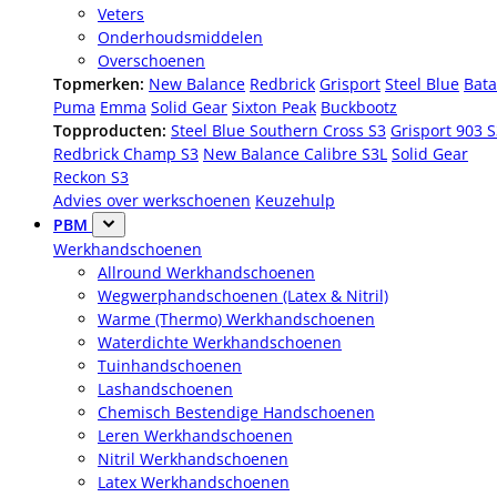
Veters
Onderhoudsmiddelen
Overschoenen
Topmerken:
New Balance
Redbrick
Grisport
Steel Blue
Bata
Puma
Emma
Solid Gear
Sixton Peak
Buckbootz
Topproducten:
Steel Blue Southern Cross S3
Grisport 903 
Redbrick Champ S3
New Balance Calibre S3L
Solid Gear
Reckon S3
Advies over werkschoenen
Keuzehulp
PBM
Werkhandschoenen
Allround Werkhandschoenen
Wegwerphandschoenen (Latex & Nitril)
Warme (Thermo) Werkhandschoenen
Waterdichte Werkhandschoenen
Tuinhandschoenen
Lashandschoenen
Chemisch Bestendige Handschoenen
Leren Werkhandschoenen
Nitril Werkhandschoenen
Latex Werkhandschoenen