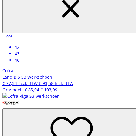
-10%
42
43
46
Cofra
Land BIS S3 Werkschoen
€ 77,34
Excl. BTW
€ 93,58
Incl. BTW
Origineel:
€ 85,94
€ 103,99