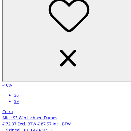
-10%
36
39
Cofra
Alice S3 Werkschoen Dames
€ 72,37
Excl. BTW
€ 87,57
Incl. BTW
Origineel:
€ 80,42
€ 97,31