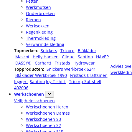
Petten
Werkmutsen
Onderbroeken
Riemen
Werksokken
Regenkleding
Thermokleding
Verwarmde kleding
Topmerken:
Snickers
Tricorp
Bläkläder
Mascot
Helly Hansen
Clique
Santino
HAVEP
DASSY®
Carhartt
Fristads
Hydrowear
Advies ove
Topproducten:
Snickers Werkbroek 6241
werkkledi
Blåkläder Werkbroek 1990
Fristads Craftsmen
Jogger
Santino Joy T-shirt
Tricorp Softshell
402006
Werkschoenen
Veiligheidsschoenen
Werkschoenen Heren
Werkschoenen Dames
Werkschoenen S3
Werkschoenen S2
Werkschoenen S1P