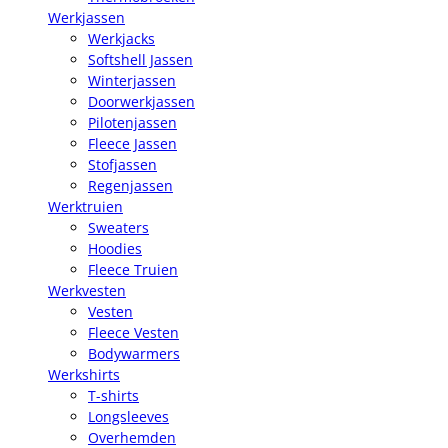
Werkjassen
Werkjacks
Softshell Jassen
Winterjassen
Doorwerkjassen
Pilotenjassen
Fleece Jassen
Stofjassen
Regenjassen
Werktruien
Sweaters
Hoodies
Fleece Truien
Werkvesten
Vesten
Fleece Vesten
Bodywarmers
Werkshirts
T-shirts
Longsleeves
Overhemden