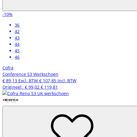
-10%
36
42
43
44
45
46
Cofra
Conference S3 Werkschoen
€ 89,13
Excl. BTW
€ 107,85
Incl. BTW
Origineel:
€ 99,02
€ 119,81