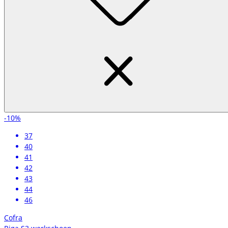
-10%
37
40
41
42
43
44
46
Cofra