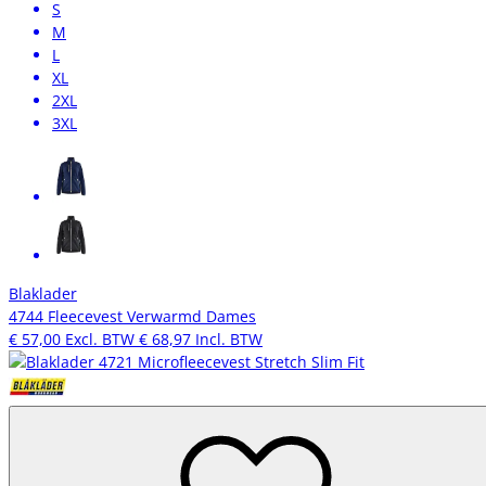
S
M
L
XL
2XL
3XL
Blaklader
4744 Fleecevest Verwarmd Dames
€ 57,00
Excl. BTW
€ 68,97
Incl. BTW