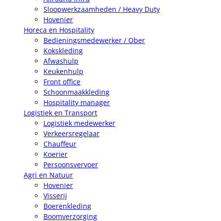
Sloopwerkzaamheden / Heavy Duty
Hovenier
Horeca en Hospitality
Bedieningsmedewerker / Ober
Kokskleding
Afwashulp
Keukenhulp
Front office
Schoonmaakkleding
Hospitality manager
Logistiek en Transport
Logistiek medewerker
Verkeersregelaar
Chauffeur
Koerier
Persoonsvervoer
Agri en Natuur
Hovenier
Visserij
Boerenkleding
Boomverzorging