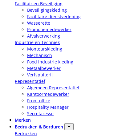
Facilitair en Beveiliging
Beveiligingskleding
Facilitaire dienstverlening
Wasserette
Promotiemedewerker
Afvalverwerking
Industrie en Techniek
Monteurskleding
Mechanisch
Food industrie kleding
Metaalbewerker
Verfspuiterij
Representatief
Algemeen Representatief
Kantoormedewerker
Front office
Hospitality Manager
Secretaresse
Merken
Bedrukken & Borduren
Bedrukken