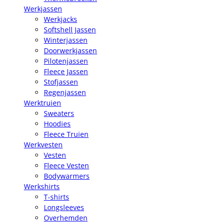
Werkjassen
Werkjacks
Softshell Jassen
Winterjassen
Doorwerkjassen
Pilotenjassen
Fleece Jassen
Stofjassen
Regenjassen
Werktruien
Sweaters
Hoodies
Fleece Truien
Werkvesten
Vesten
Fleece Vesten
Bodywarmers
Werkshirts
T-shirts
Longsleeves
Overhemden