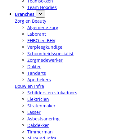
Teamsokken
Team Hoodies
Branches
Zorg en Beauty
Algemene zorg
Laborant
EHBO en BHV
Verpleegkundige
Schoonheidsspecialist
Zorgmedewerker
Dokter
Tandarts
Apothekers
Bouw en Infra
Schilders en stukadoors
Elektricien
Stratenmaker
Lasser
Asbestsanering
Dakdekker
Timmerman
Allround infra