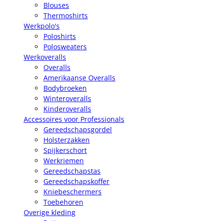
Blouses
Thermoshirts
Werkpolo's
Poloshirts
Polosweaters
Werkoveralls
Overalls
Amerikaanse Overalls
Bodybroeken
Winteroveralls
Kinderoveralls
Accessoires voor Professionals
Gereedschapsgordel
Holsterzakken
Spijkerschort
Werkriemen
Gereedschapstas
Gereedschapskoffer
Kniebeschermers
Toebehoren
Overige kleding