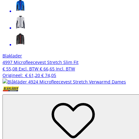
Blaklader
4997 Microfleecevest Stretch Slim Fit
€ 55,08
Excl. BTW
€ 66,65
Incl. BTW
Origineel:
€ 61,20
€ 74,05