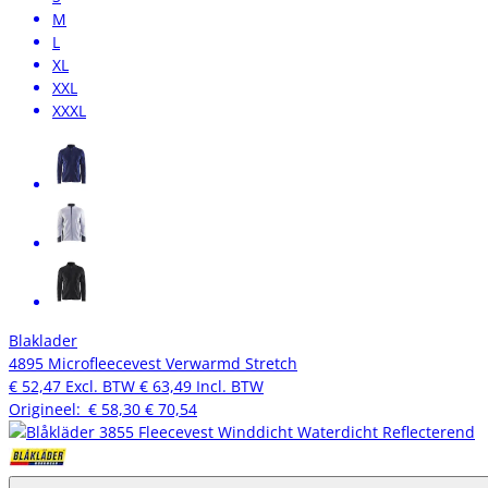
M
L
XL
XXL
XXXL
Blaklader
4895 Microfleecevest Verwarmd Stretch
€ 52,47
Excl. BTW
€ 63,49
Incl. BTW
Origineel:
€ 58,30
€ 70,54