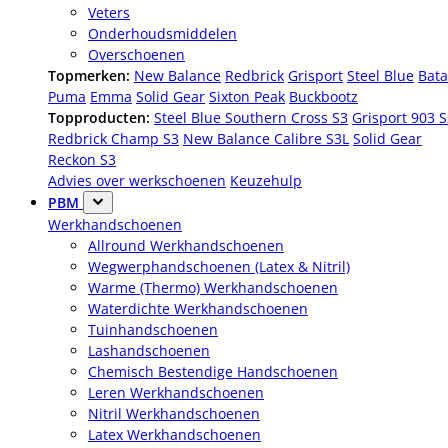
Veters
Onderhoudsmiddelen
Overschoenen
Topmerken:
New Balance
Redbrick
Grisport
Steel Blue
Bata
Puma
Emma
Solid Gear
Sixton Peak
Buckbootz
Topproducten:
Steel Blue Southern Cross S3
Grisport 903 
Redbrick Champ S3
New Balance Calibre S3L
Solid Gear
Reckon S3
Advies over werkschoenen
Keuzehulp
PBM
Werkhandschoenen
Allround Werkhandschoenen
Wegwerphandschoenen (Latex & Nitril)
Warme (Thermo) Werkhandschoenen
Waterdichte Werkhandschoenen
Tuinhandschoenen
Lashandschoenen
Chemisch Bestendige Handschoenen
Leren Werkhandschoenen
Nitril Werkhandschoenen
Latex Werkhandschoenen