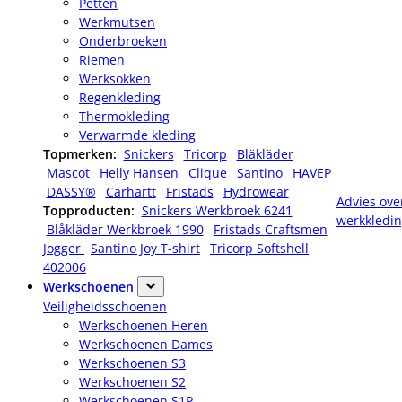
Petten
Werkmutsen
Onderbroeken
Riemen
Werksokken
Regenkleding
Thermokleding
Verwarmde kleding
Topmerken:
Snickers
Tricorp
Bläkläder
Mascot
Helly Hansen
Clique
Santino
HAVEP
DASSY®
Carhartt
Fristads
Hydrowear
Advies ove
Topproducten:
Snickers Werkbroek 6241
werkkledi
Blåkläder Werkbroek 1990
Fristads Craftsmen
Jogger
Santino Joy T-shirt
Tricorp Softshell
402006
Werkschoenen
Veiligheidsschoenen
Werkschoenen Heren
Werkschoenen Dames
Werkschoenen S3
Werkschoenen S2
Werkschoenen S1P