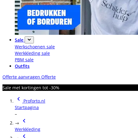
Sale
Werkschoenen sale
Werkkleding sale
PBM sale
Outfits
Offerte aanvragen
Offerte
Sale met kortingen tot -30%
Proforto.nl
Startpagina
–
→
Werkkleding