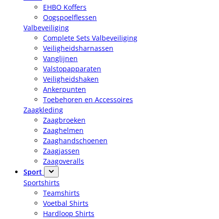
EHBO Koffers
Oogspoelflessen
Valbeveiliging
Complete Sets Valbeveiliging
Veiligheidsharnassen
Vanglijnen
Valstopapparaten
Veiligheidshaken
Ankerpunten
Toebehoren en Accessoires
Zaagkleding
Zaagbroeken
Zaaghelmen
Zaaghandschoenen
Zaagjassen
Zaagoveralls
Sport
Sportshirts
Teamshirts
Voetbal Shirts
Hardloop Shirts