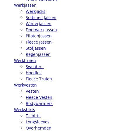
Werkjassen
Werkjacks
Softshell Jassen
Winterjassen
Doorwerkjassen
Pilotenjassen
Fleece Jassen
Stofjassen
Regenjassen
Werktruien
Sweaters
Hoodies
Fleece Truien
Werkvesten
Vesten
Fleece Vesten
Bodywarmers
Werkshirts
T-shirts
Longsleeves
Overhemden