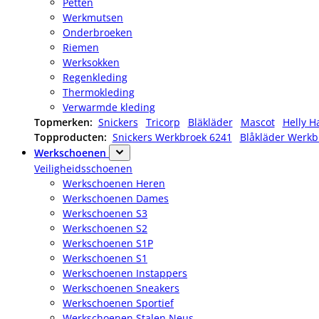
Petten
Werkmutsen
Onderbroeken
Riemen
Werksokken
Regenkleding
Thermokleding
Verwarmde kleding
Topmerken:
Snickers
Tricorp
Bläkläder
Mascot
Helly H
Topproducten:
Snickers Werkbroek 6241
Blåkläder Werkb
Werkschoenen
Veiligheidsschoenen
Werkschoenen Heren
Werkschoenen Dames
Werkschoenen S3
Werkschoenen S2
Werkschoenen S1P
Werkschoenen S1
Werkschoenen Instappers
Werkschoenen Sneakers
Werkschoenen Sportief
Werkschoenen Stalen Neus