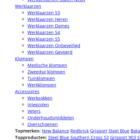
Werklaarzen
Werklaarzen S3
Werklaarzen Heren
Werklaarzen Dames
Werklaarzen S4
Werklaarzen S5
Werklaarzen Onbeveiligd
Werklaarzen Gevoerd
Klompen
Medische klompen
Zweedse klompen
Tuinklompen
Werkklompen
Accessoires
Werksokken
Inlegzolen
Veters
Onderhoudsmiddelen
Overschoenen
Topmerken:
New Balance
Redbrick
Grisport
Steel Blue
Bata
Topproducten:
Steel Blue Southern Cross S3
Grisport 903 