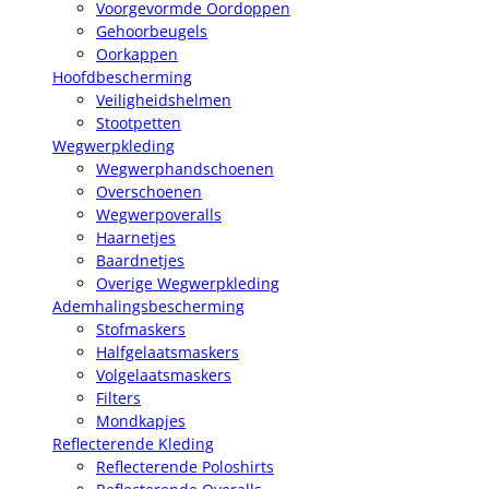
Voorgevormde Oordoppen
Gehoorbeugels
Oorkappen
Hoofdbescherming
Veiligheidshelmen
Stootpetten
Wegwerpkleding
Wegwerphandschoenen
Overschoenen
Wegwerpoveralls
Haarnetjes
Baardnetjes
Overige Wegwerpkleding
Ademhalingsbescherming
Stofmaskers
Halfgelaatsmaskers
Volgelaatsmaskers
Filters
Mondkapjes
Reflecterende Kleding
Reflecterende Poloshirts