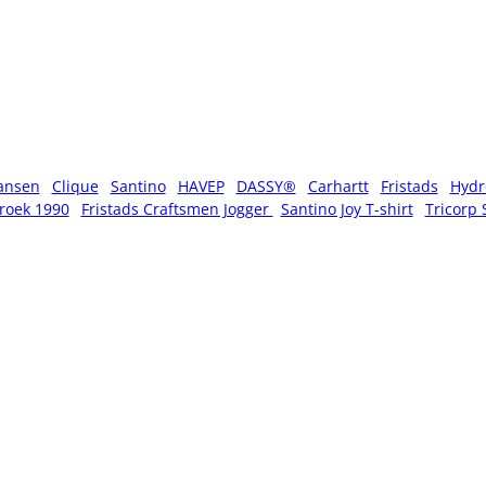
ansen
Clique
Santino
HAVEP
DASSY®
Carhartt
Fristads
Hydr
roek 1990
Fristads Craftsmen Jogger
Santino Joy T-shirt
Tricorp 