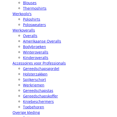
Blouses
Thermoshirts
Werkpolo's
Poloshirts
Polosweaters
Werkoveralls
Overalls
Amerikaanse Overalls
Bodybroeken
Winteroveralls
Kinderoveralls
Accessoires voor Professionals
Gereedschapsgordel
Holsterzakken
Spijkerschort
Werkriemen
Gereedschapstas
Gereedschapskoffer
Kniebeschermers
Toebehoren
Overige kleding