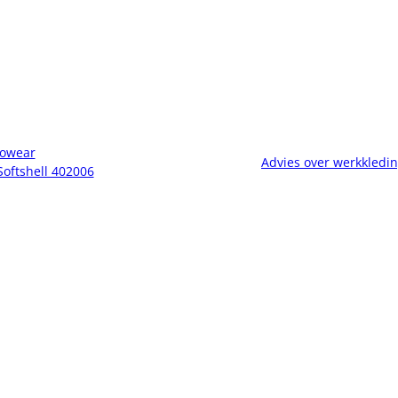
owear
Advies over werkkledi
Softshell 402006