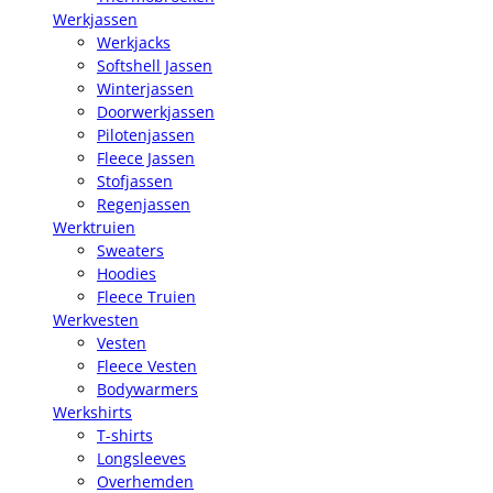
Werkjassen
Werkjacks
Softshell Jassen
Winterjassen
Doorwerkjassen
Pilotenjassen
Fleece Jassen
Stofjassen
Regenjassen
Werktruien
Sweaters
Hoodies
Fleece Truien
Werkvesten
Vesten
Fleece Vesten
Bodywarmers
Werkshirts
T-shirts
Longsleeves
Overhemden