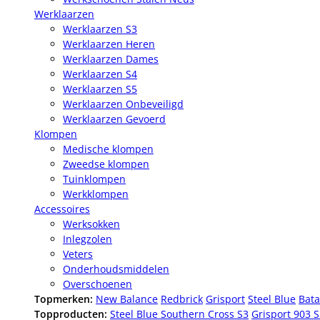
Werklaarzen
Werklaarzen S3
Werklaarzen Heren
Werklaarzen Dames
Werklaarzen S4
Werklaarzen S5
Werklaarzen Onbeveiligd
Werklaarzen Gevoerd
Klompen
Medische klompen
Zweedse klompen
Tuinklompen
Werkklompen
Accessoires
Werksokken
Inlegzolen
Veters
Onderhoudsmiddelen
Overschoenen
Topmerken:
New Balance
Redbrick
Grisport
Steel Blue
Bata
Topproducten:
Steel Blue Southern Cross S3
Grisport 903 