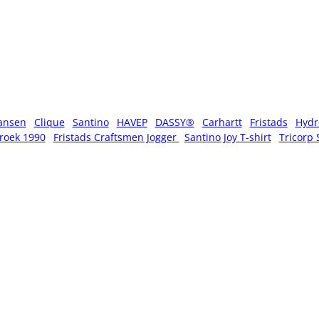
ansen
Clique
Santino
HAVEP
DASSY®
Carhartt
Fristads
Hydr
roek 1990
Fristads Craftsmen Jogger
Santino Joy T-shirt
Tricorp 