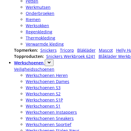
Petten
Werkmutsen
Onderbroeken
Riemen
Werksokken
Regenkleding
Thermokleding
Verwarmde kleding
Topmerken:
Snickers
Tricorp
Bläkläder
Mascot
Helly H
Topproducten:
Snickers Werkbroek 6241
Blåkläder Werkb
Werkschoenen
Veiligheidsschoenen
Werkschoenen Heren
Werkschoenen Dames
Werkschoenen S3
Werkschoenen S2
Werkschoenen S1P
Werkschoenen S1
Werkschoenen Instappers
Werkschoenen Sneakers
Werkschoenen Sportief
Werkschoenen Stalen Neus