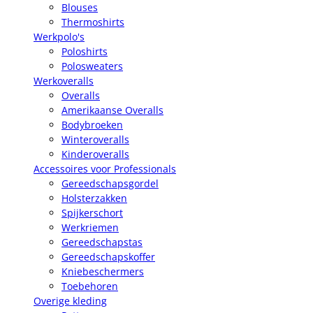
Blouses
Thermoshirts
Werkpolo's
Poloshirts
Polosweaters
Werkoveralls
Overalls
Amerikaanse Overalls
Bodybroeken
Winteroveralls
Kinderoveralls
Accessoires voor Professionals
Gereedschapsgordel
Holsterzakken
Spijkerschort
Werkriemen
Gereedschapstas
Gereedschapskoffer
Kniebeschermers
Toebehoren
Overige kleding