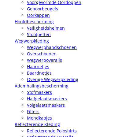
Voorgevormde Oordoppen
Gehoorbeugels
Oorkappen
Hoofdbescherming
Veiligheidshelmen
Stootpetten
Wegwerpkleding
Wegwerphandschoenen
Overschoenen
Wegwerpoveralls
Haarnetjes
Baardnetjes
Overige Wegwerpkleding
Ademhalingsbescherming
Stofmaskers
Halfgelaatsmaskers
Volgelaatsmaskers
Filters
Mondkapjes
Reflecterende Kleding
Reflecterende Poloshirts