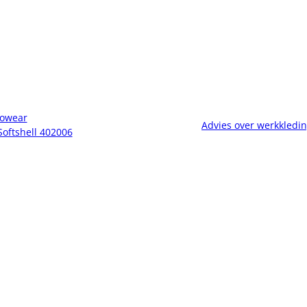
owear
Advies over werkkledi
Softshell 402006