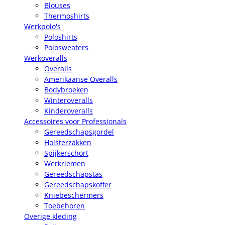
Blouses
Thermoshirts
Werkpolo's
Poloshirts
Polosweaters
Werkoveralls
Overalls
Amerikaanse Overalls
Bodybroeken
Winteroveralls
Kinderoveralls
Accessoires voor Professionals
Gereedschapsgordel
Holsterzakken
Spijkerschort
Werkriemen
Gereedschapstas
Gereedschapskoffer
Kniebeschermers
Toebehoren
Overige kleding