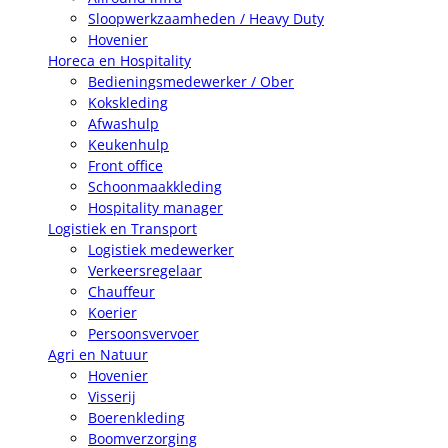
Sloopwerkzaamheden / Heavy Duty
Hovenier
Horeca en Hospitality
Bedieningsmedewerker / Ober
Kokskleding
Afwashulp
Keukenhulp
Front office
Schoonmaakkleding
Hospitality manager
Logistiek en Transport
Logistiek medewerker
Verkeersregelaar
Chauffeur
Koerier
Persoonsvervoer
Agri en Natuur
Hovenier
Visserij
Boerenkleding
Boomverzorging