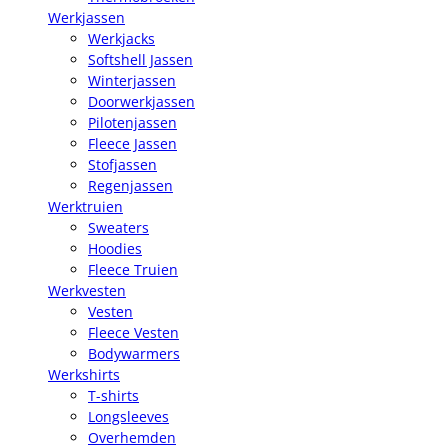
Werkjassen
Werkjacks
Softshell Jassen
Winterjassen
Doorwerkjassen
Pilotenjassen
Fleece Jassen
Stofjassen
Regenjassen
Werktruien
Sweaters
Hoodies
Fleece Truien
Werkvesten
Vesten
Fleece Vesten
Bodywarmers
Werkshirts
T-shirts
Longsleeves
Overhemden