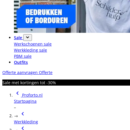
Sale
Werkschoenen sale
Werkkleding sale
PBM sale
Outfits
Offerte aanvragen
Offerte
Sale met kortingen tot -30%
Proforto.nl
Startpagina
–
→
Werkkleding