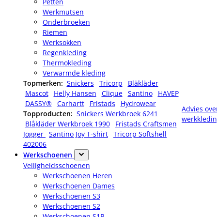
Petten
Werkmutsen
Onderbroeken
Riemen
Werksokken
Regenkleding
Thermokleding
Verwarmde kleding
Topmerken:
Snickers
Tricorp
Bläkläder
Mascot
Helly Hansen
Clique
Santino
HAVEP
DASSY®
Carhartt
Fristads
Hydrowear
Advies ove
Topproducten:
Snickers Werkbroek 6241
werkkledi
Blåkläder Werkbroek 1990
Fristads Craftsmen
Jogger
Santino Joy T-shirt
Tricorp Softshell
402006
Werkschoenen
Veiligheidsschoenen
Werkschoenen Heren
Werkschoenen Dames
Werkschoenen S3
Werkschoenen S2
Werkschoenen S1P