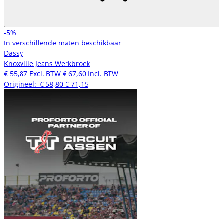
-5%
In verschillende maten beschikbaar
Dassy
Knoxville Jeans Werkbroek
€ 55,87
Excl. BTW
€ 67,60
Incl. BTW
Origineel:
€ 58,80
€ 71,15