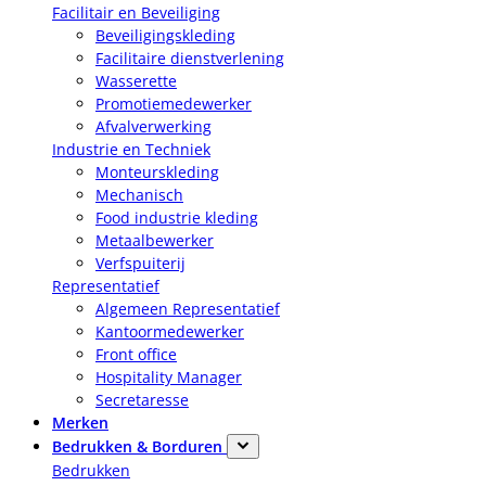
Facilitair en Beveiliging
Beveiligingskleding
Facilitaire dienstverlening
Wasserette
Promotiemedewerker
Afvalverwerking
Industrie en Techniek
Monteurskleding
Mechanisch
Food industrie kleding
Metaalbewerker
Verfspuiterij
Representatief
Algemeen Representatief
Kantoormedewerker
Front office
Hospitality Manager
Secretaresse
Merken
Bedrukken & Borduren
Bedrukken