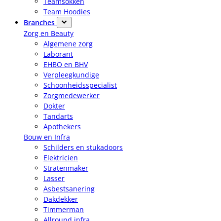
Teamsokken
Team Hoodies
Branches
Zorg en Beauty
Algemene zorg
Laborant
EHBO en BHV
Verpleegkundige
Schoonheidsspecialist
Zorgmedewerker
Dokter
Tandarts
Apothekers
Bouw en Infra
Schilders en stukadoors
Elektricien
Stratenmaker
Lasser
Asbestsanering
Dakdekker
Timmerman
Allround infra