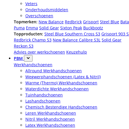
Veters
Onderhoudsmiddelen
Overschoenen
Topmerken:
New Balance
Redbrick
Grisport
Steel Blue
Bata
Puma
Emma
Solid Gear
Sixton Peak
Buckbootz
Topproducten:
Steel Blue Southern Cross S3
Grisport 903 
Redbrick Champ S3
New Balance Calibre S3L
Solid Gear
Reckon S3
Advies over werkschoenen
Keuzehulp
PBM
Werkhandschoenen
Allround Werkhandschoenen
Wegwerphandschoenen (Latex & Nitril)
Warme (Thermo) Werkhandschoenen
Waterdichte Werkhandschoenen
Tuinhandschoenen
Lashandschoenen
Chemisch Bestendige Handschoenen
Leren Werkhandschoenen
Nitril Werkhandschoenen
Latex Werkhandschoenen