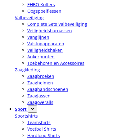
EHBO Koffers
Oogspoelflessen
Valbeveiliging
Complete Sets Valbeveiliging
Veiligheidsharnassen
Vanglijnen
Valstopapparaten
Veiligheidshaken
Ankerpunten
Toebehoren en Accessoires
Zaagkleding
Zaagbroeken
Zaaghelmen
Zaaghandschoenen
Zaagjassen
Zaagoveralls
Sport
Sportshirts
Teamshirts
Voetbal Shirts
Hardloop Shirts