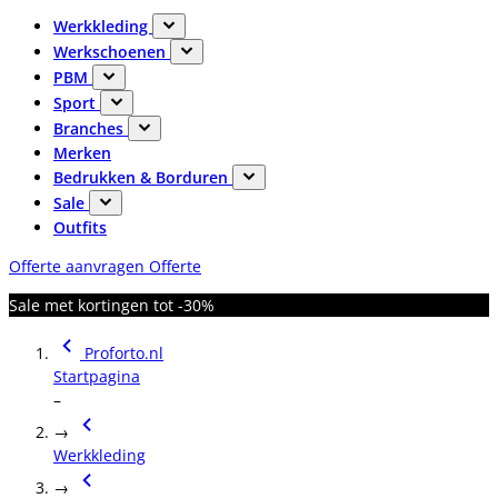
Werkkleding
Werkschoenen
PBM
Sport
Branches
Merken
Bedrukken & Borduren
Sale
Outfits
Offerte aanvragen
Offerte
Sale met kortingen tot -30%
Proforto.nl
Startpagina
–
→
Werkkleding
→