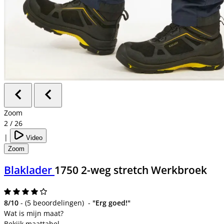
Zoom
2
/
26
|
Video
Zoom
Blaklader
1750 2-weg stretch Werkbroek
8/10
-
(
5 beoordelingen
)
-
"Erg goed!"
Bekijk maattabel