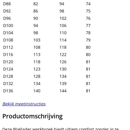
D88
82
94
74
D92
86
98
75
D96
90
102
76
D100
94
106
77
D104
98
110
78
D108
103
114
79
D112
108
118
80
D116
113
122
80
D120
118
126
81
D124
123
130
81
D128
128
134
81
D132
134
139
81
D136
140
144
81
Bekijk meetinstructies
.
Productomschrijving
Deze Blaklader werkbroek biedt ultiem comfort zonder in te