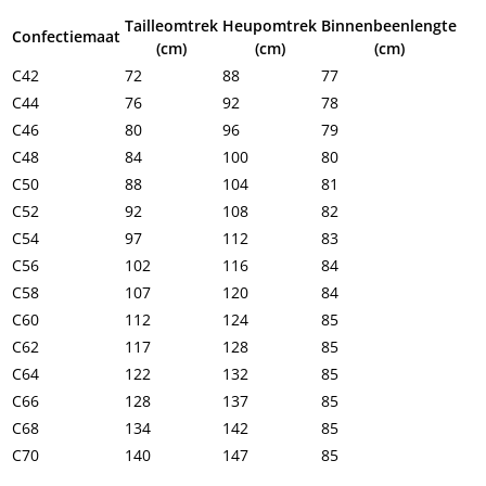
Tailleomtrek
Heupomtrek
Binnenbeenlengte
Confectiemaat
(cm)
(cm)
(cm)
C42
72
88
77
C44
76
92
78
C46
80
96
79
C48
84
100
80
C50
88
104
81
C52
92
108
82
C54
97
112
83
C56
102
116
84
C58
107
120
84
C60
112
124
85
C62
117
128
85
C64
122
132
85
C66
128
137
85
C68
134
142
85
C70
140
147
85