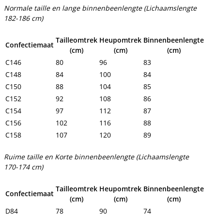
Normale taille en lange binnenbeenlengte (Lichaamslengte
182-186 cm)
Tailleomtrek
Heupomtrek
Binnenbeenlengte
Confectiemaat
(cm)
(cm)
(cm)
C146
80
96
83
C148
84
100
84
C150
88
104
85
C152
92
108
86
C154
97
112
87
C156
102
116
88
C158
107
120
89
Ruime taille en Korte binnenbeenlengte (Lichaamslengte
170-174 cm)
Tailleomtrek
Heupomtrek
Binnenbeenlengte
Confectiemaat
(cm)
(cm)
(cm)
D84
78
90
74