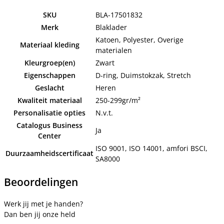
SKU
BLA-17501832
Merk
Blaklader
Katoen, Polyester, Overige
Materiaal kleding
materialen
Kleurgroep(en)
Zwart
Eigenschappen
D-ring, Duimstokzak, Stretch
Geslacht
Heren
Kwaliteit materiaal
250-299gr/m²
Personalisatie opties
N.v.t.
Catalogus Business
Ja
Center
ISO 9001, ISO 14001, amfori BSCI,
Duurzaamheidscertificaat
SA8000
Beoordelingen
Werk jij met je handen?
Dan ben jij onze held