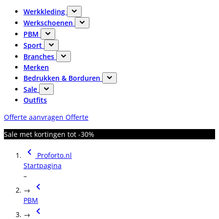
Werkkleding
Werkschoenen
PBM
Sport
Branches
Merken
Bedrukken & Borduren
Sale
Outfits
Offerte aanvragen
Offerte
Sale met kortingen tot -30%
Proforto.nl
Startpagina
–
→
PBM
→