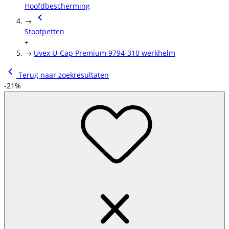
Hoofdbescherming
→
Stootpetten
+
→
Uvex U-Cap Premium 9794-310 werkhelm
Terug naar zoekresultaten
-21%