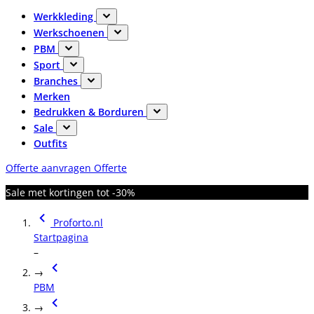
Werkkleding
Werkschoenen
PBM
Sport
Branches
Merken
Bedrukken & Borduren
Sale
Outfits
Offerte aanvragen
Offerte
Sale met kortingen tot -30%
Proforto.nl
Startpagina
–
→
PBM
→