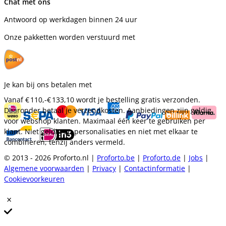
Chat met ons
Antwoord op werkdagen binnen 24 uur
Onze pakketten worden verstuurd met
Je kan bij ons betalen met
Vanaf
€ 110,-
€ 133,10
wordt je bestelling gratis verzonden.
Daaronder betaal je verzendkosten. Aanbiedingen zijn geldig
voor webshop klanten. Maximaal één keer te gebruiken per
klant. Niet geldig op personalisaties en niet met elkaar te
combineren, tenzij anders vermeld.
© 2013 - 2026 Proforto.nl |
Proforto.be
|
Proforto.de
|
Jobs
|
Algemene voorwaarden
|
Privacy
|
Contactinformatie
|
Cookievoorkeuren