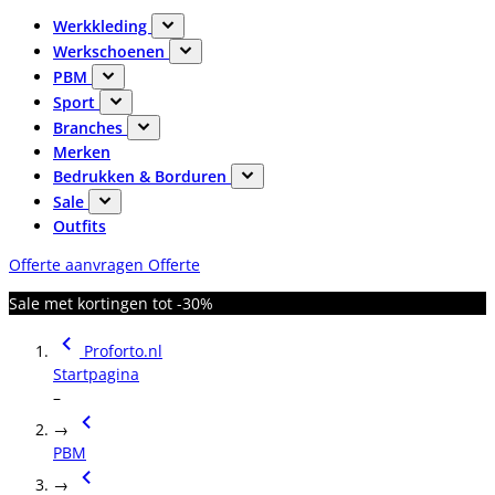
Werkkleding
Werkschoenen
PBM
Sport
Branches
Merken
Bedrukken & Borduren
Sale
Outfits
Offerte aanvragen
Offerte
Sale met kortingen tot -30%
Proforto.nl
Startpagina
–
→
PBM
→