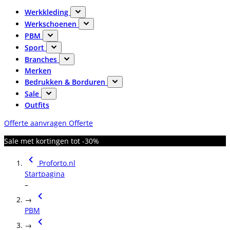
Werkkleding
Werkschoenen
PBM
Sport
Branches
Merken
Bedrukken & Borduren
Sale
Outfits
Offerte aanvragen
Offerte
Sale met kortingen tot -30%
Proforto.nl
Startpagina
–
→
PBM
→