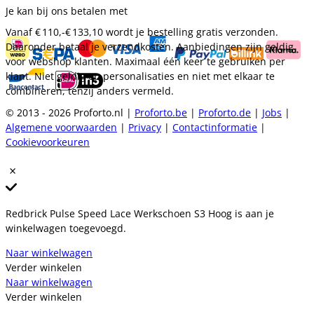
Je kan bij ons betalen met
Vanaf
€ 110,-
€ 133,10
wordt je bestelling gratis verzonden.
Daaronder betaal je verzendkosten. Aanbiedingen zijn geldig
voor webshop klanten. Maximaal één keer te gebruiken per
klant. Niet geldig op personalisaties en niet met elkaar te
combineren, tenzij anders vermeld.
© 2013 - 2026 Proforto.nl |
Proforto.be
|
Proforto.de
|
Jobs
|
Algemene voorwaarden
|
Privacy
|
Contactinformatie
|
Cookievoorkeuren
Redbrick Pulse Speed Lace Werkschoen S3 Hoog is aan je
winkelwagen toegevoegd.
Naar winkelwagen
Verder winkelen
Naar winkelwagen
Verder winkelen