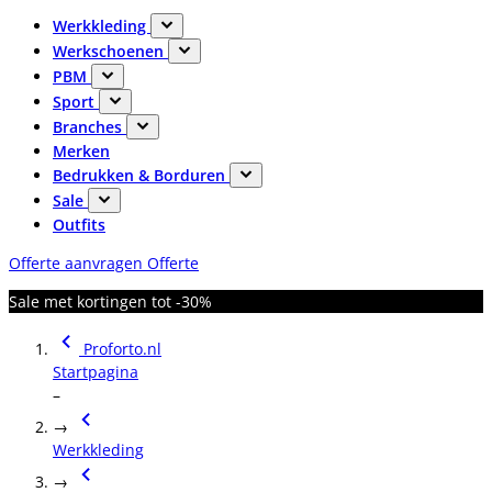
Werkkleding
Werkschoenen
PBM
Sport
Branches
Merken
Bedrukken & Borduren
Sale
Outfits
Offerte aanvragen
Offerte
Sale met kortingen tot -30%
Proforto.nl
Startpagina
–
→
Werkkleding
→