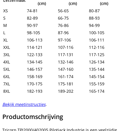
Lettermaat
(cm)
(cm)
(cm)
XS
74-81
56-65
80-87
S
82-89
66-75
88-93
M
90-97
76-86
94-99
L
98-105
87-96
100-105
XL
106-113
97-106
106-111
XXL
114-121
107-116
112-116
3XL
122-133
117-131
117-125
4XL
134-145
132-146
126-134
5XL
146-157
147-160
135-144
6XL
158-169
161-174
145-154
7XL
170-175
175-181
155-159
8XL
182-193
189-202
165-174
Bekijk meetinstructies
.
Productomschrijving
Tricorp TPJ2000/402005 Pilotjack Industrie is een veelzijdig