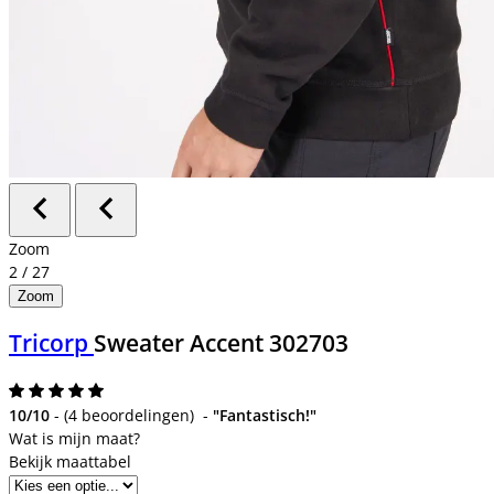
Zoom
2
/
27
Zoom
Tricorp
Sweater Accent 302703
10/10
-
(
4 beoordelingen
)
-
"Fantastisch!"
Bekijk maattabel