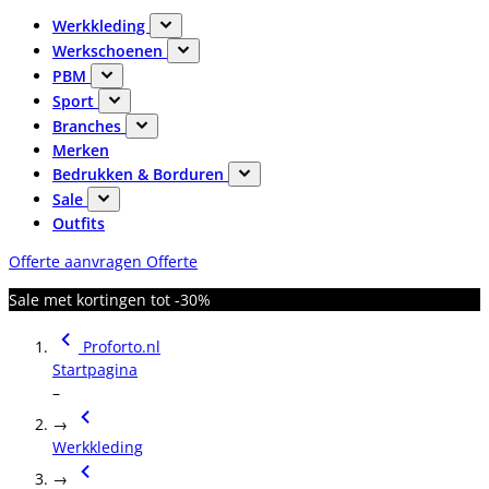
Werkkleding
Werkschoenen
PBM
Sport
Branches
Merken
Bedrukken & Borduren
Sale
Outfits
Offerte aanvragen
Offerte
Sale met kortingen tot -30%
Proforto.nl
Startpagina
–
→
Werkkleding
→