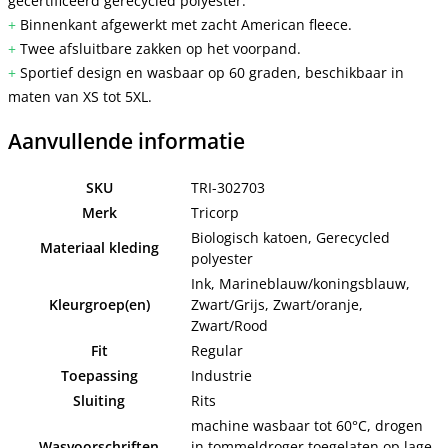
gecertificeerd gerecycled polyester.
+
Binnenkant afgewerkt met zacht American fleece.
+
Twee afsluitbare zakken op het voorpand.
+
Sportief design en wasbaar op 60 graden, beschikbaar in
maten van XS tot 5XL.
Aanvullende informatie
SKU
TRI-302703
Merk
Tricorp
Biologisch katoen, Gerecycled
Materiaal kleding
polyester
Ink, Marineblauw/koningsblauw,
Kleurgroep(en)
Zwart/Grijs, Zwart/oranje,
Zwart/Rood
Fit
Regular
Toepassing
Industrie
Sluiting
Rits
machine wasbaar tot 60°C, drogen
Wasvoorschriften
in tommeldroger toegelaten op lage