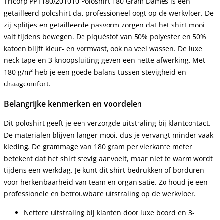
Tricorp PPT180/201010 Poloshirt 180 Gram Dames is een
getailleerd poloshirt dat professioneel oogt op de werkvloer. De
zij-splitjes en getailleerde pasvorm zorgen dat het shirt mooi
valt tijdens bewegen. De piquéstof van 50% polyester en 50%
katoen blijft kleur- en vormvast, ook na veel wassen. De luxe
neck tape en 3-knoopsluiting geven een nette afwerking. Met
180 g/m² heb je een goede balans tussen stevigheid en
draagcomfort.
Belangrijke kenmerken en voordelen
Dit poloshirt geeft je een verzorgde uitstraling bij klantcontact.
De materialen blijven langer mooi, dus je vervangt minder vaak
kleding. De grammage van 180 gram per vierkante meter
betekent dat het shirt stevig aanvoelt, maar niet te warm wordt
tijdens een werkdag. Je kunt dit shirt bedrukken of borduren
voor herkenbaarheid van team en organisatie. Zo houd je een
professionele en betrouwbare uitstraling op de werkvloer.
Nettere uitstraling bij klanten door luxe boord en 3-