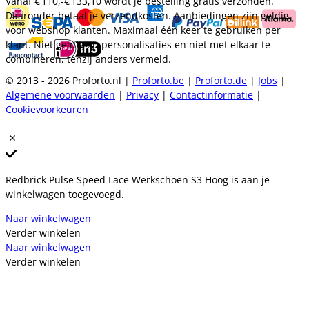
Vanaf
€ 110,-
€ 133,10
wordt je bestelling gratis verzonden.
Daaronder betaal je verzendkosten. Aanbiedingen zijn geldig
voor webshop klanten. Maximaal één keer te gebruiken per
klant. Niet geldig op personalisaties en niet met elkaar te
combineren, tenzij anders vermeld.
© 2013 - 2026 Proforto.nl |
Proforto.be
|
Proforto.de
|
Jobs
|
Algemene voorwaarden
|
Privacy
|
Contactinformatie
|
Cookievoorkeuren
Redbrick Pulse Speed Lace Werkschoen S3 Hoog is aan je
winkelwagen toegevoegd.
Naar winkelwagen
Verder winkelen
Naar winkelwagen
Verder winkelen