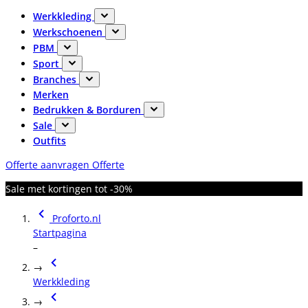
Werkkleding
Werkschoenen
PBM
Sport
Branches
Merken
Bedrukken & Borduren
Sale
Outfits
Offerte aanvragen
Offerte
Sale met kortingen tot -30%
Proforto.nl
Startpagina
–
→
Werkkleding
→