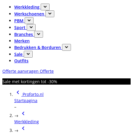
Werkkleding
Werkschoenen
PBM
Sport
Branches
Merken
Bedrukken & Borduren
Sale
Outfits
Offerte aanvragen
Offerte
Sale met kortingen tot -30%
Proforto.nl
Startpagina
–
→
Werkkleding
→