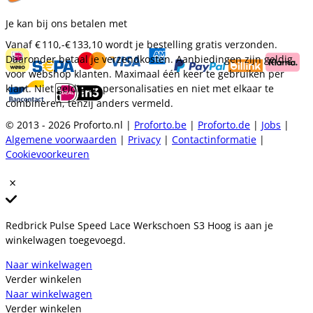
Je kan bij ons betalen met
Vanaf
€ 110,-
€ 133,10
wordt je bestelling gratis verzonden.
Daaronder betaal je verzendkosten. Aanbiedingen zijn geldig
voor webshop klanten. Maximaal één keer te gebruiken per
klant. Niet geldig op personalisaties en niet met elkaar te
combineren, tenzij anders vermeld.
© 2013 - 2026 Proforto.nl |
Proforto.be
|
Proforto.de
|
Jobs
|
Algemene voorwaarden
|
Privacy
|
Contactinformatie
|
Cookievoorkeuren
Redbrick Pulse Speed Lace Werkschoen S3 Hoog is aan je
winkelwagen toegevoegd.
Naar winkelwagen
Verder winkelen
Naar winkelwagen
Verder winkelen