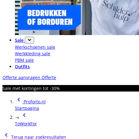
Sale
Werkschoenen sale
Werkkleding sale
PBM sale
Outfits
Offerte aanvragen
Offerte
Sale met kortingen tot -30%
Proforto.nl
Startpagina
→
ToWorkFor
Terug naar zoekresultaten