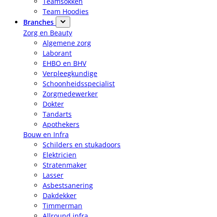
Teamsokken
Team Hoodies
Branches
Zorg en Beauty
Algemene zorg
Laborant
EHBO en BHV
Verpleegkundige
Schoonheidsspecialist
Zorgmedewerker
Dokter
Tandarts
Apothekers
Bouw en Infra
Schilders en stukadoors
Elektricien
Stratenmaker
Lasser
Asbestsanering
Dakdekker
Timmerman
Allround infra