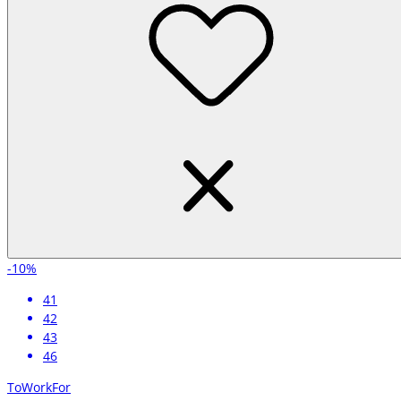
-10%
41
42
43
46
ToWorkFor