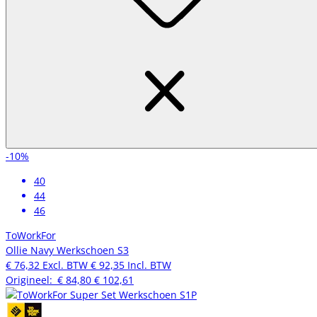
-10%
40
44
46
ToWorkFor
Ollie Navy Werkschoen S3
€ 76,32
Excl. BTW
€ 92,35
Incl. BTW
Origineel:
€ 84,80
€ 102,61