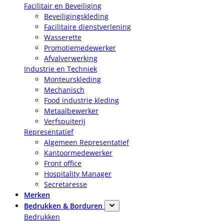
Facilitair en Beveiliging
Beveiligingskleding
Facilitaire dienstverlening
Wasserette
Promotiemedewerker
Afvalverwerking
Industrie en Techniek
Monteurskleding
Mechanisch
Food industrie kleding
Metaalbewerker
Verfspuiterij
Representatief
Algemeen Representatief
Kantoormedewerker
Front office
Hospitality Manager
Secretaresse
Merken
Bedrukken & Borduren
Bedrukken