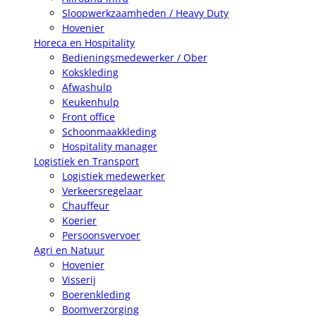
Sloopwerkzaamheden / Heavy Duty
Hovenier
Horeca en Hospitality
Bedieningsmedewerker / Ober
Kokskleding
Afwashulp
Keukenhulp
Front office
Schoonmaakkleding
Hospitality manager
Logistiek en Transport
Logistiek medewerker
Verkeersregelaar
Chauffeur
Koerier
Persoonsvervoer
Agri en Natuur
Hovenier
Visserij
Boerenkleding
Boomverzorging