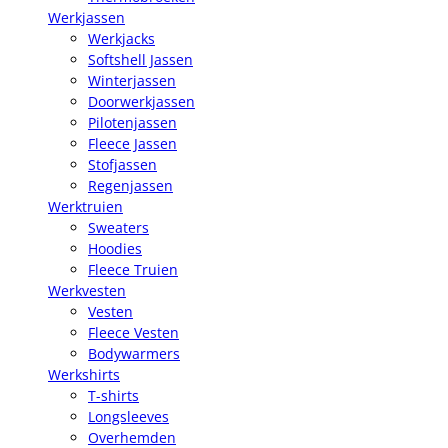
Werkjassen
Werkjacks
Softshell Jassen
Winterjassen
Doorwerkjassen
Pilotenjassen
Fleece Jassen
Stofjassen
Regenjassen
Werktruien
Sweaters
Hoodies
Fleece Truien
Werkvesten
Vesten
Fleece Vesten
Bodywarmers
Werkshirts
T-shirts
Longsleeves
Overhemden