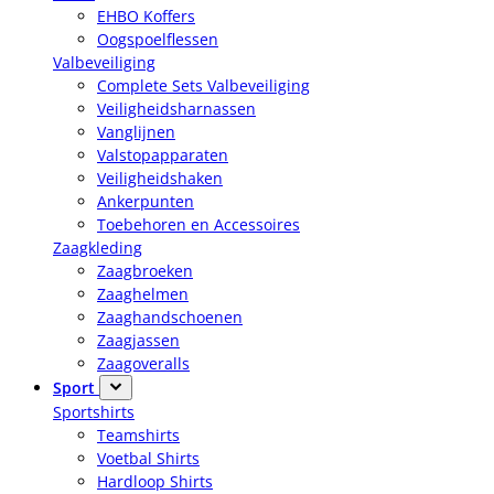
EHBO Koffers
Oogspoelflessen
Valbeveiliging
Complete Sets Valbeveiliging
Veiligheidsharnassen
Vanglijnen
Valstopapparaten
Veiligheidshaken
Ankerpunten
Toebehoren en Accessoires
Zaagkleding
Zaagbroeken
Zaaghelmen
Zaaghandschoenen
Zaagjassen
Zaagoveralls
Sport
Sportshirts
Teamshirts
Voetbal Shirts
Hardloop Shirts