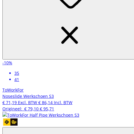
-10%
35
41
ToWorkFor
Noseslide Werkschoen S3
€ 71,19
Excl. BTW
€ 86,14
Incl. BTW
Origineel:
€ 79,10
€ 95,71