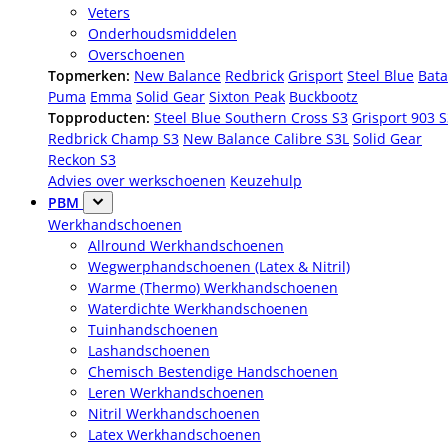
Veters
Onderhoudsmiddelen
Overschoenen
Topmerken:
New Balance
Redbrick
Grisport
Steel Blue
Bata
Puma
Emma
Solid Gear
Sixton Peak
Buckbootz
Topproducten:
Steel Blue Southern Cross S3
Grisport 903 
Redbrick Champ S3
New Balance Calibre S3L
Solid Gear
Reckon S3
Advies over werkschoenen
Keuzehulp
PBM
Werkhandschoenen
Allround Werkhandschoenen
Wegwerphandschoenen (Latex & Nitril)
Warme (Thermo) Werkhandschoenen
Waterdichte Werkhandschoenen
Tuinhandschoenen
Lashandschoenen
Chemisch Bestendige Handschoenen
Leren Werkhandschoenen
Nitril Werkhandschoenen
Latex Werkhandschoenen