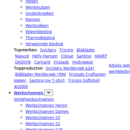
Petten
Werkmutsen
Onderbroeken
Riemen
Werksokken
Regenkleding
Thermokleding
Verwarmde kleding
Topmerken:
Snickers
Tricorp
Bläkläder
Mascot
Helly Hansen
Clique
Santino
HAVEP
DASSY®
Carhartt
Fristads
Hydrowear
Advies ove
Topproducten:
Snickers Werkbroek 6241
werkkledi
Blåkläder Werkbroek 1990
Fristads Craftsmen
Jogger
Santino Joy T-shirt
Tricorp Softshell
402006
Werkschoenen
Veiligheidsschoenen
Werkschoenen Heren
Werkschoenen Dames
Werkschoenen S3
Werkschoenen S2
Werkschoenen S1P