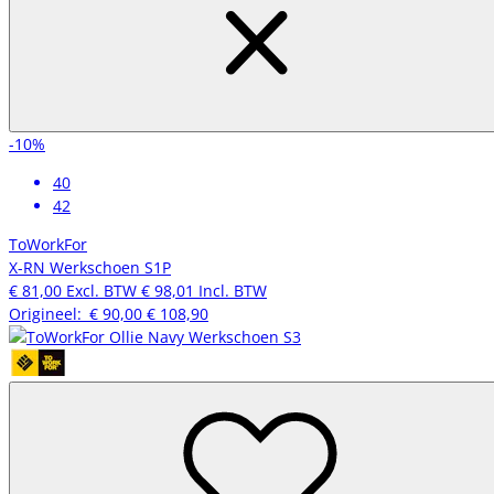
-10%
40
42
ToWorkFor
X-RN Werkschoen S1P
€ 81,00
Excl. BTW
€ 98,01
Incl. BTW
Origineel:
€ 90,00
€ 108,90