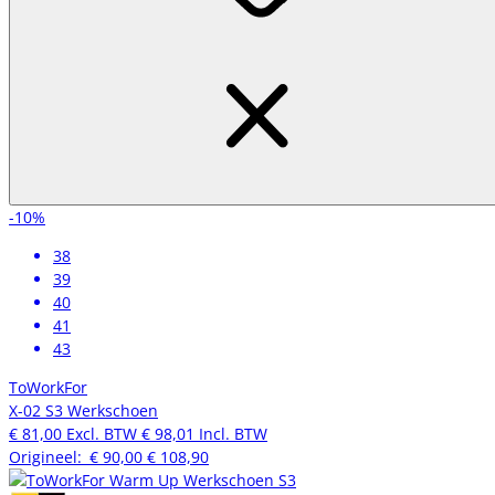
-10%
38
39
40
41
43
ToWorkFor
X-02 S3 Werkschoen
€ 81,00
Excl. BTW
€ 98,01
Incl. BTW
Origineel:
€ 90,00
€ 108,90