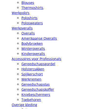
Blouses
Thermoshirts
Werkpolo's
Poloshirts
Polosweaters
Werkoveralls
Overalls
Amerikaanse Overalls
Bodybroeken
Winteroveralls
Kinderoveralls
Accessoires voor Professionals
Gereedschapsgordel
Holsterzakken
Spijkerschort
Werkriemen
Gereedschapstas
Gereedschapskoffer
Kniebeschermers
Toebehoren
Overige kleding