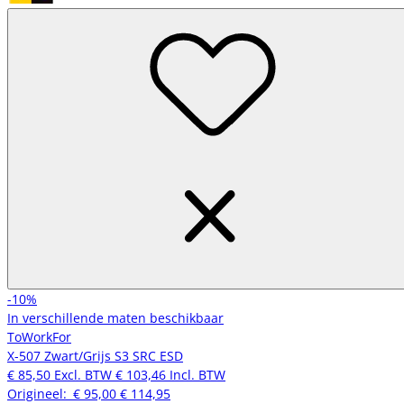
-10%
In verschillende maten beschikbaar
ToWorkFor
X-507 Zwart/Grijs S3 SRC ESD
€ 85,50
Excl. BTW
€ 103,46
Incl. BTW
Origineel:
€ 95,00
€ 114,95