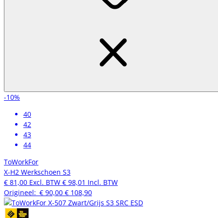
-10%
40
42
43
44
ToWorkFor
X-H2 Werkschoen S3
€ 81,00
Excl. BTW
€ 98,01
Incl. BTW
Origineel:
€ 90,00
€ 108,90