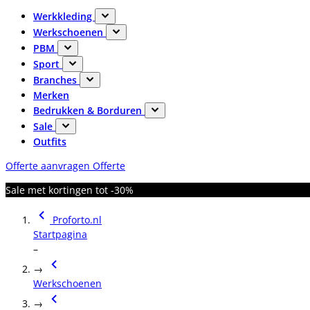
Werkkleding
Werkschoenen
PBM
Sport
Branches
Merken
Bedrukken & Borduren
Sale
Outfits
Offerte aanvragen
Offerte
Sale met kortingen tot -30%
Proforto.nl
Startpagina
–
→
Werkschoenen
→