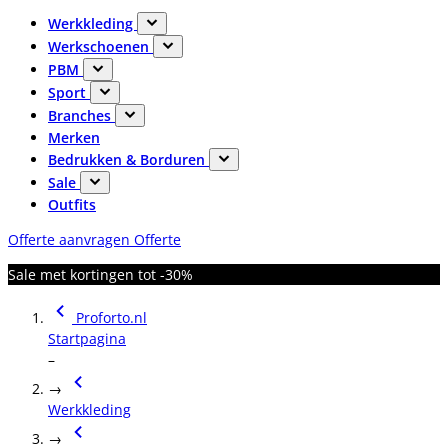
Werkkleding
Werkschoenen
PBM
Sport
Branches
Merken
Bedrukken & Borduren
Sale
Outfits
Offerte aanvragen
Offerte
Sale met kortingen tot -30%
Proforto.nl
Startpagina
–
→
Werkkleding
→