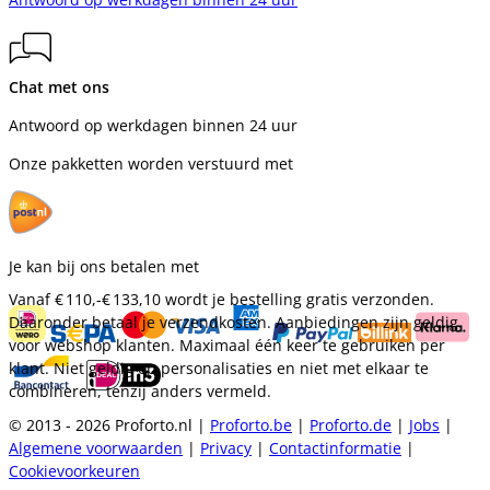
Chat met ons
Antwoord op werkdagen binnen 24 uur
Onze pakketten worden verstuurd met
Je kan bij ons betalen met
Vanaf
€ 110,-
€ 133,10
wordt je bestelling gratis verzonden.
Daaronder betaal je verzendkosten. Aanbiedingen zijn geldig
voor webshop klanten. Maximaal één keer te gebruiken per
klant. Niet geldig op personalisaties en niet met elkaar te
combineren, tenzij anders vermeld.
© 2013 - 2026 Proforto.nl |
Proforto.be
|
Proforto.de
|
Jobs
|
Algemene voorwaarden
|
Privacy
|
Contactinformatie
|
Cookievoorkeuren