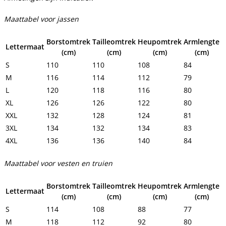
Maattabel voor jassen
Borstomtrek
Tailleomtrek
Heupomtrek
Armlengte
Lettermaat
(cm)
(cm)
(cm)
(cm)
S
110
110
108
84
M
116
114
112
79
L
120
118
116
80
XL
126
126
122
80
XXL
132
128
124
81
3XL
134
132
134
83
4XL
136
136
140
84
Maattabel voor vesten en truien
Borstomtrek
Tailleomtrek
Heupomtrek
Armlengte
Lettermaat
(cm)
(cm)
(cm)
(cm)
S
114
108
88
77
M
118
112
92
80