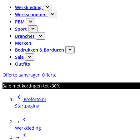
Werkkleding
Werkschoenen
PBM
Sport
Branches
Merken
Bedrukken & Borduren
Sale
Outfits
Offerte aanvragen
Offerte
Sale met kortingen tot -30%
Proforto.nl
Startpagina
–
→
Werkkleding
→