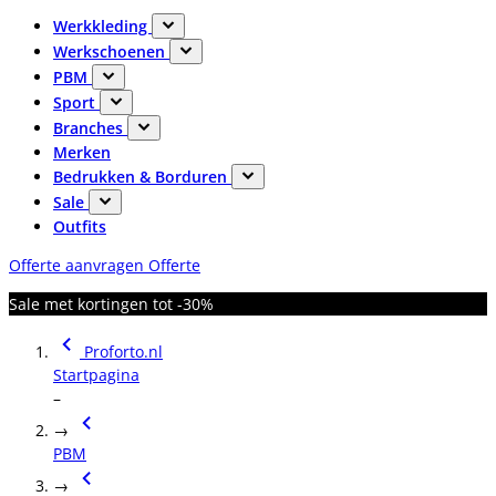
Werkkleding
Werkschoenen
PBM
Sport
Branches
Merken
Bedrukken & Borduren
Sale
Outfits
Offerte aanvragen
Offerte
Sale met kortingen tot -30%
Proforto.nl
Startpagina
–
→
PBM
→