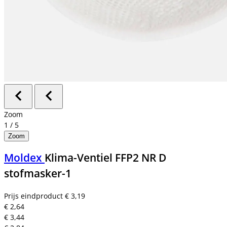
Zoom
1
/
5
Zoom
Moldex
Klima-Ventiel FFP2 NR D
stofmasker-1
Prijs eindproduct
€ 3,19
€ 2,64
€ 3,44