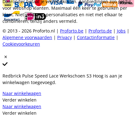
Daaronder betaal je verzendkosten. Aanbiedingen zijn geldig
voor webshop klanten. Maximaal één keer te gebruiken per
klant. Niet geldig op personalisaties en niet met elkaar te
combineren, tenzij anders vermeld.
© 2013 - 2026 Proforto.nl |
Proforto.be
|
Proforto.de
|
Jobs
|
Algemene voorwaarden
|
Privacy
|
Contactinformatie
|
Cookievoorkeuren
Redbrick Pulse Speed Lace Werkschoen S3 Hoog is aan je
winkelwagen toegevoegd.
Naar winkelwagen
Verder winkelen
Naar winkelwagen
Verder winkelen