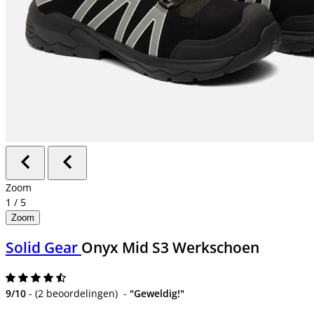
Zoom
1
/
5
Zoom
Solid Gear
Onyx Mid S3 Werkschoen
9/10
-
(
2 beoordelingen
)
-
"Geweldig!"