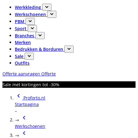
Werkkleding
Werkschoenen
PBM
Sport
Branches
Merken
Bedrukken & Borduren
Sale
Outfits
Offerte aanvragen
Offerte
Sale met kortingen tot -30%
Proforto.nl
Startpagina
–
→
Werkschoenen
→