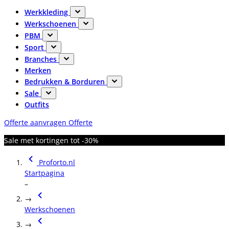
Werkkleding
Werkschoenen
PBM
Sport
Branches
Merken
Bedrukken & Borduren
Sale
Outfits
Offerte aanvragen
Offerte
Sale met kortingen tot -30%
Proforto.nl
Startpagina
–
→
Werkschoenen
→