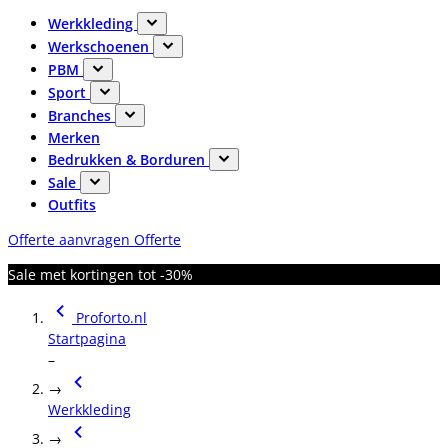
Werkkleding
Werkschoenen
PBM
Sport
Branches
Merken
Bedrukken & Borduren
Sale
Outfits
Offerte aanvragen
Offerte
Sale met kortingen tot -30%
Proforto.nl
Startpagina
–
→
Werkkleding
→