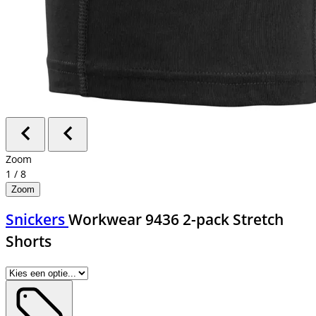
Zoom
1
/
8
Zoom
Snickers
Workwear 9436 2-pack Stretch
Shorts