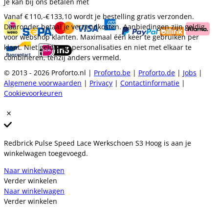
Je kan bij ons betalen met
Vanaf
€ 110,-
€ 133,10
wordt je bestelling gratis verzonden.
Daaronder betaal je verzendkosten. Aanbiedingen zijn geldig
voor webshop klanten. Maximaal één keer te gebruiken per
klant. Niet geldig op personalisaties en niet met elkaar te
combineren, tenzij anders vermeld.
© 2013 - 2026 Proforto.nl |
Proforto.be
|
Proforto.de
|
Jobs
|
Algemene voorwaarden
|
Privacy
|
Contactinformatie
|
Cookievoorkeuren
Redbrick Pulse Speed Lace Werkschoen S3 Hoog is aan je
winkelwagen toegevoegd.
Naar winkelwagen
Verder winkelen
Naar winkelwagen
Verder winkelen