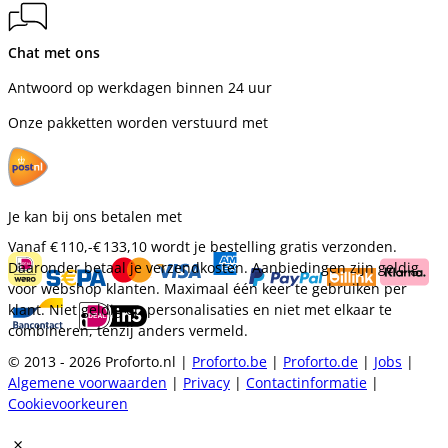
Chat met ons
Antwoord op werkdagen binnen 24 uur
Onze pakketten worden verstuurd met
Je kan bij ons betalen met
Vanaf
€ 110,-
€ 133,10
wordt je bestelling gratis verzonden.
Daaronder betaal je verzendkosten. Aanbiedingen zijn geldig
voor webshop klanten. Maximaal één keer te gebruiken per
klant. Niet geldig op personalisaties en niet met elkaar te
combineren, tenzij anders vermeld.
© 2013 - 2026 Proforto.nl |
Proforto.be
|
Proforto.de
|
Jobs
|
Algemene voorwaarden
|
Privacy
|
Contactinformatie
|
Cookievoorkeuren