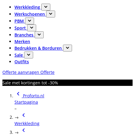
Werkkleding
Werkschoenen
PBM
Sport
Branches
Merken
Bedrukken & Borduren
Sale
Outfits
Offerte aanvragen
Offerte
Sale met kortingen tot -30%
Proforto.nl
Startpagina
–
→
Werkkleding
→