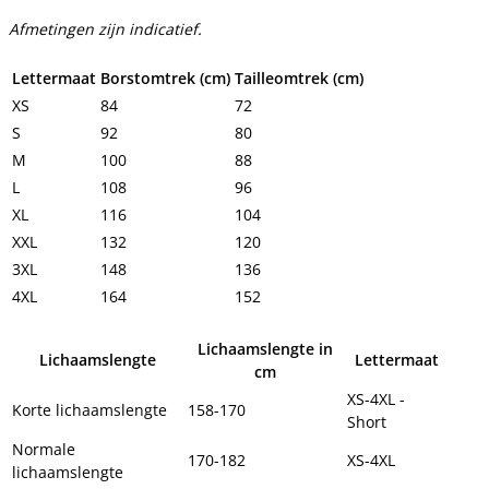
Afmetingen zijn indicatief.
Lettermaat
Borstomtrek (cm)
Tailleomtrek (cm)
XS
84
72
S
92
80
M
100
88
L
108
96
XL
116
104
XXL
132
120
3XL
148
136
4XL
164
152
Lichaamslengte in
Lichaamslengte
Lettermaat
cm
XS-4XL -
Korte lichaamslengte
158-170
Short
Normale
170-182
XS-4XL
lichaamslengte